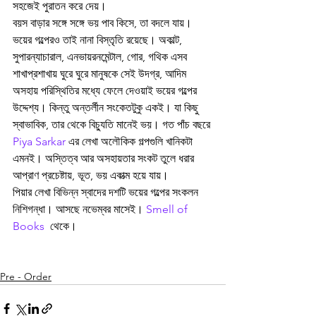
সহজেই পুরাতন করে দেয়। 
বয়স বাড়ার সঙ্গে সঙ্গে ভয় পাব কিসে, তা বদলে যায়। 
ভয়ের গল্পেরও তাই নানা বিস্তৃতি রয়েছে। অকাল্ট, 
সুপারন্যাচারাল, এনভায়রনমেন্টাল, গোর, গথিক এসব 
শাখাপ্রশাখায় ঘুরে ঘুরে মানুষকে সেই উদগ্র, আদিম 
অসহায় পরিস্থিতির মধ্যে ফেলে দেওয়াই ভয়ের গল্পের 
উদ্দেশ্য। কিন্তু অন্তর্লীন সংকেতটুকু একই। যা কিছু 
স্বাভাবিক, তার থেকে বিচ্যুতি মানেই ভয়। গত পাঁচ বছরে 
Piya Sarkar
 এর লেখা অলৌকিক গল্পগুলি খানিকটা 
এমনই। অস্তিত্ব আর অসহায়তার সংকট তুলে ধরার 
আপ্রাণ প্রচেষ্টায়, ভূত, ভয় একাত্ম হয়ে যায়।
পিয়ার লেখা বিভিন্ন স্বাদের দশটি ভয়ের গল্পের সংকলন 
নিশিগন্ধা। আসছে নভেম্বর মাসেই। 
Smell of 
Books
  থেকে।
Pre - Order