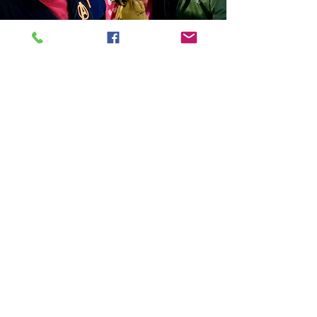
Store Location
14C/1, Surya Sen Street, Kolkata-700012
smellofbooks22@gmail.com
+91 95353 99044
,
+91 9874540616
Customer Support
Contact Us