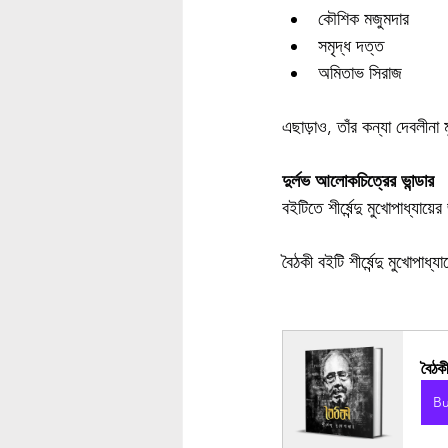
কৌশিক মজুমদার
সমৃদ্ধ দত্ত
অমিতাভ সিরাজ
এছাড়াও, তাঁর কন্যা দেবলীনা
দুর্লভ আলোকচিত্রের ভান্ডার
বইটিতে শীর্ষেন্দু মুখোপাধ্যা
বৈঠকী বইটি শীর্ষেন্দু মুখোপা
বৈঠ
B