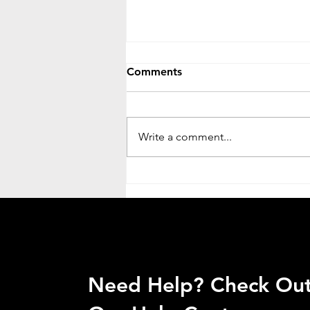
Comments
Write a comment...
Othocho Nogori Mrito || অথচ
নগরী মৃত || Mohona Debroy
Need Help? Check Ou