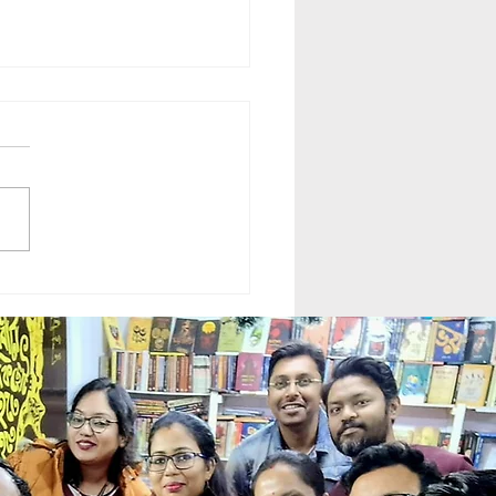
rasi || কালগ্রাসী || Krishanu
du