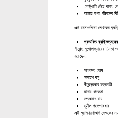
একটুখানি বেঁচে থাকা: ল
আমার কথা: জীবনের বি
এই রচনাগুলিতে লেখকের ব্যক্ত
প্রভাবিত ব্যক্তিত্বদের
শীর্ষেন্দু মুখোপাধ্যায়ের চিন
রয়েছেন:
সাগরময় ঘোষ
সমরেশ বসু
নীরেন্দ্রনাথ চক্রবর্তী
মাদার টেরেজা
সত্যজিৎ রায়
সুনীল গঙ্গোপাধ্যায়
এই স্মৃতিচারণাগুলি লেখকের ম