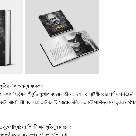
 ও স্মৃতির এক অনন্য সংকলন
কথাসাহিত্যিক শীর্ষেন্দু মুখোপাধ্যায়ের জীবন, দর্শন ও সৃষ্টিশীলতার পূর্ণাঙ্গ প্রতিচ্ছবি
ি আত্মজীবনী নয়; বরং এটি একটি সময়ের দলিল, একটি সাহিত্যিক যাত্রার নথিপ
ু মুখোপাধ্যায়ের তিনটি আত্মস্মৃতিমূলক রচনা:
েখকজীবনের সূচনালগ্ন পর্যন্ত স্মৃতিচারণা।