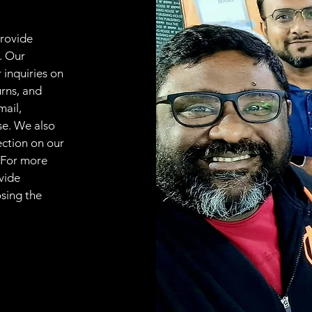
provide
. Our
 inquiries on
urns, and
mail,
se. We also
ection on our
 For more
vide
osing the