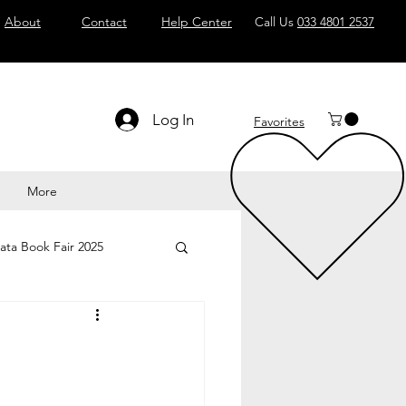
About
Contact
Help Center
Call Us
033 4801 2537
Log In
Favorites
More
ata Book Fair 2025