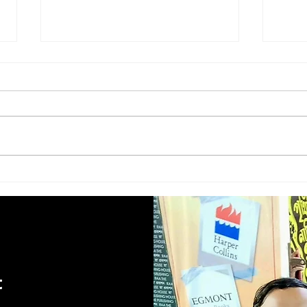
Baby food || বেবি ফুড || Amyt
Kaalg
Dutta
Kun
t