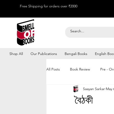
Free Shipping for orders over ₹2000
Shop All
Our Publications
Bengali Books
English Boo
All Posts
Book Review
Pre - Or
Saayan Sarkar
May 
Kolkata Book Fair 2026
বৈঠকী