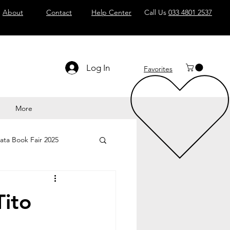
About
Contact
Help Center
Call Us
033 4801 2537
Log In
Favorites
More
ata Book Fair 2025
Tito