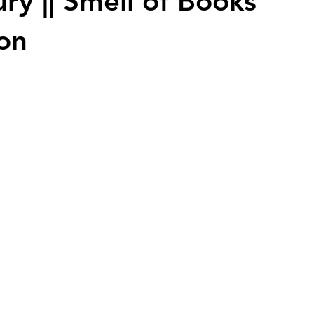
y || Smell of Books
ion