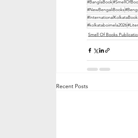
#BanglaBook
#SmellOfBoo
#NewBengaliBooks
#Benga
#InternationalKolkataBook
#kolkataboimela2026
#Lite
Smell Of Books Publicati
Recent Posts