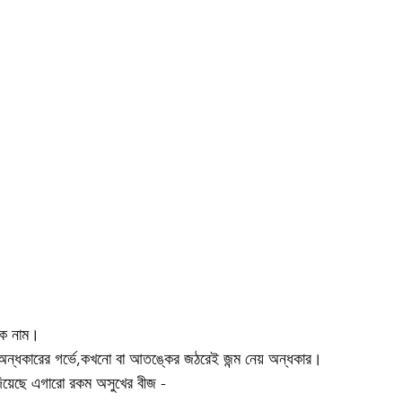
ক নাম।
ন্ধকারের গর্ভে,কখনো বা আতঙ্কের জঠরেই জন্ম নেয় অন্ধকার।
য়েছে এগারো রকম অসুখের বীজ -