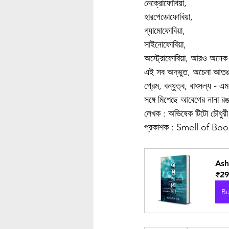
নেক্রোফোবিয়া,
হারপেডোফোবিয়া,
গ্যামোফোবিয়া,
সাইনোফোবিয়া,
অস্ট্রোফোবিয়া, আরও অনে
এই সব অদ্ভুত, অচেনা আতঙ্ক
প্রেম, বন্ধুত্ব, বাৎসল্য -
সঙ্গে মিশেছে আবেগের নানা র
লেখক : অভিষেক টিটো চৌধুরী
প্রকাশক : Smell of Bo
Ash
₹29
B