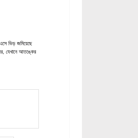
 এসে ভিড় জমিয়েছে 
াঘর, যেখানে আতঙ্কের 