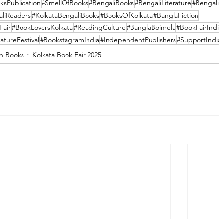
ksPublication
#SmellOfBooks
#BengaliBooks
#BengaliLiterature
#Bengali
liReaders
#KolkataBengaliBooks
#BooksOfKolkata
#BanglaFiction
Fair
#BookLoversKolkata
#ReadingCulture
#BanglaBoimela
#BookFairIndi
ratureFestival
#BookstagramIndia
#IndependentPublishers
#SupportIndi
on Books
Kolkata Book Fair 2025