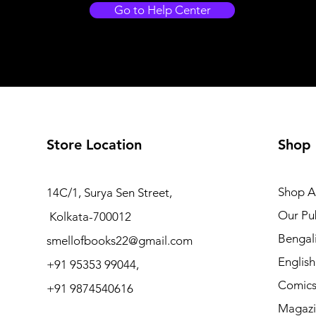
Go to Help Center
Store Location
Shop
Shop Al
14C/1, Surya Sen Street,
Our Pub
Kolkata-700012
Bengal
smellofbooks22@gmail.com
Englis
+91 95353 99044,
Comic
+91 9874540616
Magazi