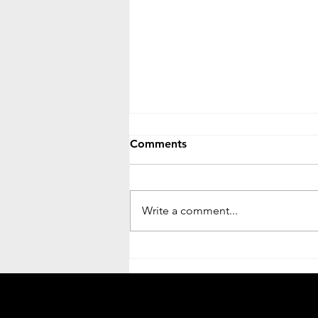
Comments
Write a comment...
Othocho Nogori Mrito || অথচ
নগরী মৃত || Mohona Debroy