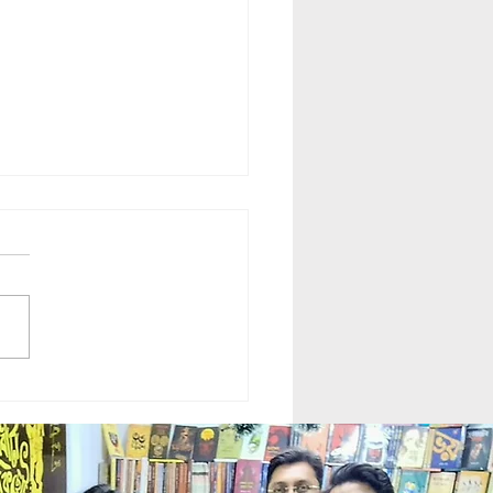
rasi || কালগ্রাসী || Krishanu
du