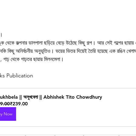
ক।
 থেকে কল্পনার ডালপালা ছড়িয়ে বেড়ে উঠেছে কিছু গল্প। আর সেই গল্পের ছায়ায়
 এমনকি কিছু অনির্বচনীয় অনুভূতিও। ভয়ের ভিতর দিয়েই তৈরি হয়েছে এক রঙিন খেল
ঙ, গাঢ় থেকে গাঢ়তর ছায়ার মিলনমেলা।
oks Publication
ukhbela || অসুখবেলা || Abhishek Tito Chowdhury
9.00
₹239.00
uy Now