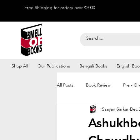
Free Shipping for orders over ₹2000
Shop All
Our Publications
Bengali Books
English Boo
All Posts
Book Review
Pre - Or
Saayan Sarkar
Dec 
Kolkata Book Fair 2026
Ashukhbel