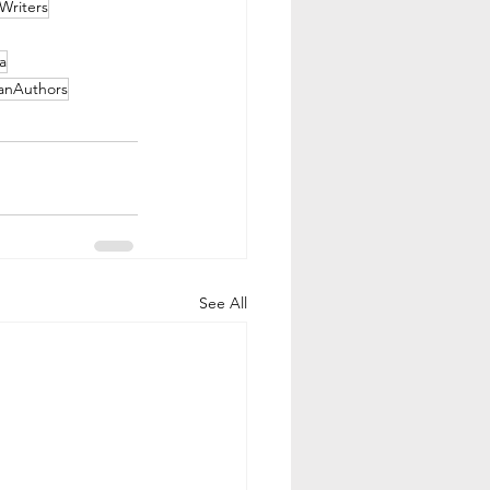
Writers
a
anAuthors
See All