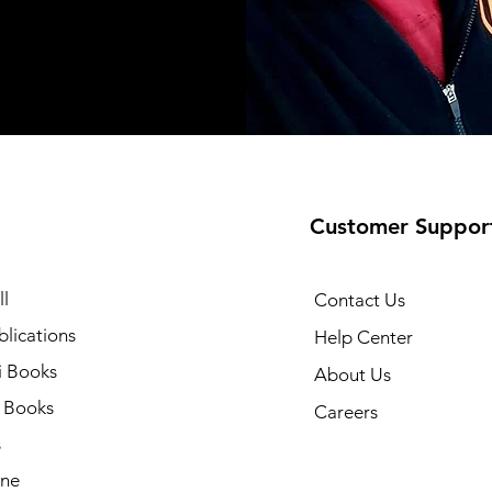
Customer Suppor
l
Contact Us
lications
Help Center
i Books
About Us
h Books
Careers
s
ne