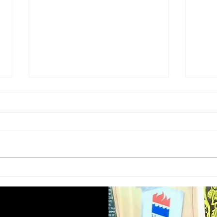
Baby food || বেবি ফুড || Amyt
Kaalg
Dutta
Kun