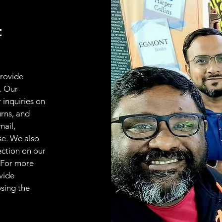
t
provide
. Our
 inquiries on
urns, and
mail,
se. We also
ection on our
 For more
vide
osing the