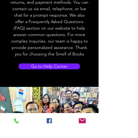
returns, and payment methods. You can
contact us via email, telephone, or live
chat for a prompt response. We also
offer a Frequently Asked Questions
(FAQ) section on our website to help
answer common questions. For more
complex inquiries, our team is happy to
provide personalized assistance. Thank
you for choosing the Smell of Books
Go to Help Center