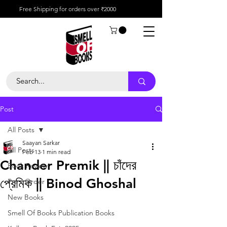
Free Shipping for orders over ₹2000
Post
All Posts
Saayan Sarkar
All Posts
Feb 13
1 min read
Chander Premik || চাঁদের
Book Review
প্রেমিক || Binod Ghoshal
Pre - Order
New Books
Smell Of Books Publication Books