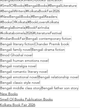
#SmellOfBooks
#BengaliBooks
#BengaliLiterature
#BengaliWriters
#KolkataBookFair2026
#NewBengaliBooks
#BengaliReaders
#BooksOfKolkata
#BookLoversKolkata
#BanglaBoimela
#BookFairIndia
#kolkataboimela2026
#LiteratureFestival
#IndianBookFair
Bengali contemporary fiction
Bengali literary fiction
Chander Premik book
Bengali family novel
Bengali drama fiction
Binod Ghoshal novel
Bengali human emotions novel
Bengali nostalgia novel
Bengali romantic literary novel
Bengali emotional novel
Bengali relationship novel
Bengali classic style novel
Bengali middle class story
Bengali father son story
New Books
Smell Of Books Publication Books
Kolkata Book Fair 2026