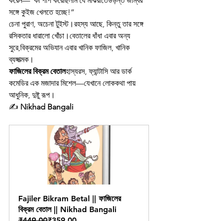
করেন—“কী পাপ করেছিলাম যে মাঝরাতেউড়ন্ত জম্বির 
সঙ্গে কুইজ খেলতে হচ্ছে!”
চেনা পুরাণ, অচেনা টুইস্ট।রহস্য আছে, কিন্তু তার সঙ্গে 
রসিকতার ধারালো খোঁচা।বেতালের ধাঁধা এবার অন্য 
সুরে,বিক্রমের অভিযান এবার খানিক ফাজিল, খানিক 
ব্যঙ্গাত্মক।
ফাজিলের বিক্রম বেতাল
হাস্যরস, ফ্যান্টাসি আর ডার্ক 
কমেডির এক মজাদার মিশেল—যেখানে লোককথা পায় 
আধুনিক, দুষ্টু রূপ।
✍️ 
Nikhad Bangali
Fajiler Bikram Betal || ফাজিলের 
বিক্রম বেতাল || Nikhad Bangali
₹449.00
₹359.00