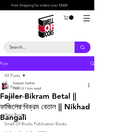
Free Shipping for orders over ₹2000
Post
All Posts
Saayan Sarkar
All Posts
Feb 13
1 min read
Fajiler Bikram Betal ||
Book Review
ফাজিলের বিক্রম বেতাল || Nikhad
Pre - Order
New Books
Bangali
Smell Of Books Publication Books