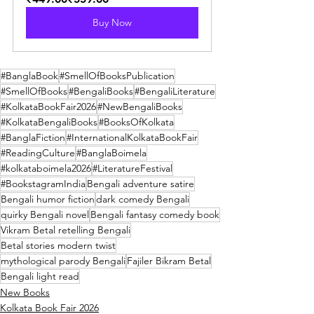
Buy Now
#BanglaBook
#SmellOfBooksPublication
#SmellOfBooks
#BengaliBooks
#BengaliLiterature
#KolkataBookFair2026
#NewBengaliBooks
#KolkataBengaliBooks
#BooksOfKolkata
#BanglaFiction
#InternationalKolkataBookFair
#ReadingCulture
#BanglaBoimela
#kolkataboimela2026
#LiteratureFestival
#BookstagramIndia
Bengali adventure satire
Bengali humor fiction
dark comedy Bengali
quirky Bengali novel
Bengali fantasy comedy book
Vikram Betal retelling Bengali
Betal stories modern twist
mythological parody Bengali
Fajiler Bikram Betal
Bengali light read
New Books
Kolkata Book Fair 2026