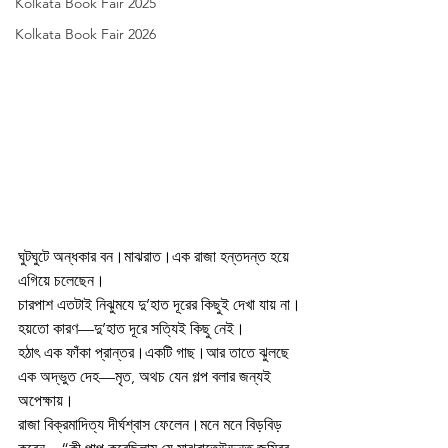
Kolkata Book Fair 2025
Kolkata Book Fair 2026
ঘুটঘুটে অন্ধকার বন।মাঝরাত।এক রাজা হন্তদন্ত হয়ে 
এগিয়ে চলেছেন।
চারপাশ এতটাই নিঝুমযে দু’হাত দূরের কিছুই দেখা যায় না।
হয়তো কারণ—দু’হাত দূরে সত্যিই কিছু নেই।
হঠাৎ এক ফাঁকা প্রান্তর।একটি গাছ।আর তাতে ঝুলছে 
এক অদ্ভুত দেহ—মৃত, অথচ যেন গল্প বলার জন্যই 
অপেক্ষায়।
রাজা বিক্রমাদিত্য দীর্ঘশ্বাস ফেলেন।মনে মনে বিড়বিড় 