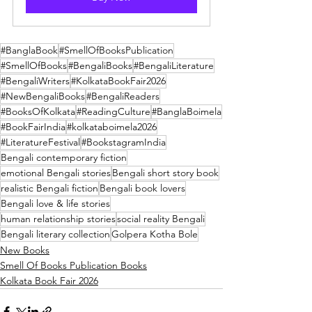
#BanglaBook
#SmellOfBooksPublication
#SmellOfBooks
#BengaliBooks
#BengaliLiterature
#BengaliWriters
#KolkataBookFair2026
#NewBengaliBooks
#BengaliReaders
#BooksOfKolkata
#ReadingCulture
#BanglaBoimela
#BookFairIndia
#kolkataboimela2026
#LiteratureFestival
#BookstagramIndia
Bengali contemporary fiction
emotional Bengali stories
Bengali short story book
realistic Bengali fiction
Bengali book lovers
Bengali love & life stories
human relationship stories
social reality Bengali
Bengali literary collection
Golpera Kotha Bole
New Books
Smell Of Books Publication Books
Kolkata Book Fair 2026