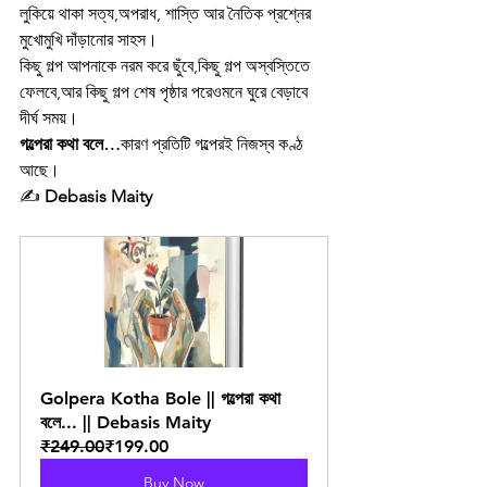
লুকিয়ে থাকা সত্য,অপরাধ, শাস্তি আর নৈতিক প্রশ্নের 
মুখোমুখি দাঁড়ানোর সাহস।
কিছু গল্প আপনাকে নরম করে ছুঁবে,কিছু গল্প অস্বস্তিতে 
ফেলবে,আর কিছু গল্প শেষ পৃষ্ঠার পরেওমনে ঘুরে বেড়াবে 
দীর্ঘ সময়।
গল্পেরা কথা বলে…
কারণ প্রতিটি গল্পেরই নিজস্ব কণ্ঠ 
আছে।
✍️ 
Debasis Maity
Golpera Kotha Bole || গল্পেরা কথা 
বলে... || Debasis Maity
₹249.00
₹199.00
Buy Now