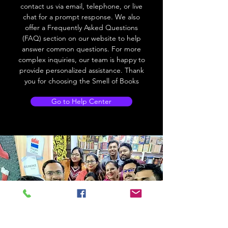
contact us via email, telephone, or live
chat for a prompt response. We also
offer a Frequently Asked Questions
(FAQ) section on our website to help
answer common questions. For more
complex inquiries, our team is happy to
provide personalized assistance. Thank
you for choosing the Smell of Books
Go to Help Center