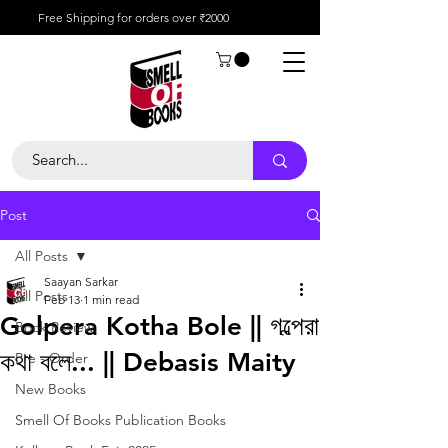
Free Shipping for orders over ₹2000
Post
All Posts
Saayan Sarkar
All Posts
Feb 13
1 min read
Golpera Kotha Bole || গল্পেরা
Book Review
কথা বলে... || Debasis Maity
Pre - Order
New Books
Smell Of Books Publication Books