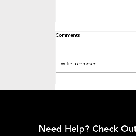
Comments
Write a comment...
Othocho Nogori Mrito || অথচ
নগরী মৃত || Mohona Debroy
Need Help? Check Ou