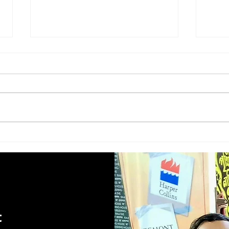
Baby food || বেবি ফুড || Amyt
Kaalg
Dutta
Kun
t