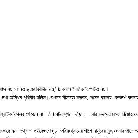
তিহাস নয়,কোনও ভ্রমণকাহিনি নয়,নিছক রাজনৈতিক রিপোর্টও নয়।
েখা অস্থির পৃথিবীর দলিল।যেখানে সীমান্ত বদলায়, শাসন বদলায়, মতাদর্শ বদলায
ান্টিক বিপ্লব খোঁজেন না।তিনি ঘটনাস্থলে দাঁড়ান—আর সঞ্জয়ের মতো নির্মোহ বয়
লংকারে নয়, তথ্য ও পর্যবেক্ষণে দৃঢ়।পরিসংখ্যানের পাশে মানুষের মুখ,ঘটনার পাশে