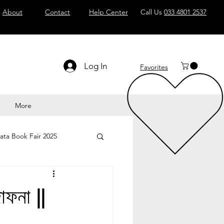
About
Contact
Help Center
Call Us
033 4801 2537
Log In
Favorites
More
ata Book Fair 2025
ফনা ||