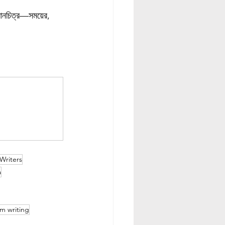
মানচিত্র—সময়ের, 
Writers
a
sm writing