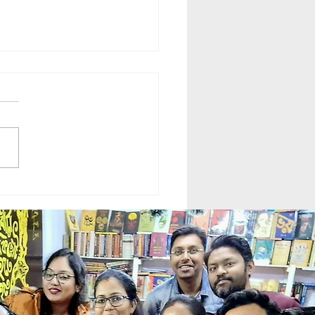
rasi || কালগ্রাসী || Krishanu
du