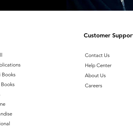
Customer Suppor
l
Contact Us
lications
Help Center
i Books
About Us
h Books
Careers
s
ne
ndise
ional