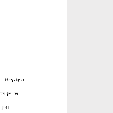
়—কিন্তু মানুষের 
ানে খুলে দেন 
 অনুভব।