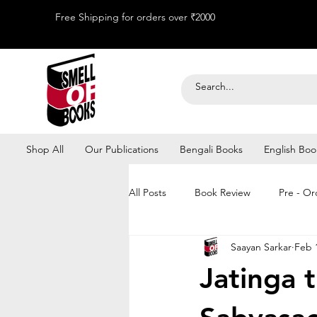
Free Shipping for orders over ₹2000
Shop All
Our Publications
Bengali Books
English Boo
All Posts
Book Review
Pre - Or
Saayan Sarkar
Feb 
Kolkata Book Fair 2026
Jatinga th