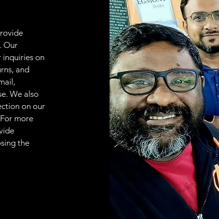
provide
. Our
 inquiries on
urns, and
mail,
se. We also
ection on our
 For more
vide
osing the