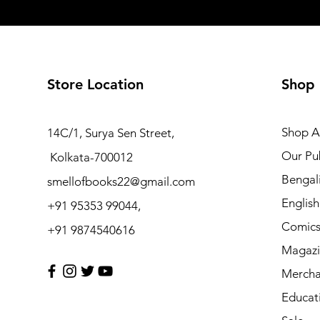
Store Location
Shop
Shop Al
14C/1, Surya Sen Street,
Our Pub
Kolkata-700012
Bengal
smellofbooks22@gmail.com
Englis
+91 95353 99044,
Comic
+91 9874540616
Magazi
Mercha
Educat