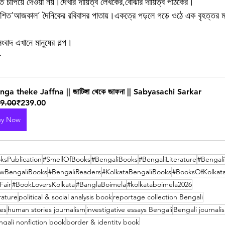
পিয়ে দেওয়া নয়।দেখার দায়িত্ব লেখকের,বোঝার দায়িত্ব পাঠকের।
রকাশিত‘আজকাল’ দৈনিকের রবিবাসর পাতায়।একত্রে পড়লে গড়ে ওঠে এক বৃহত্তর 
ংবাদ এখানে মানুষের গল্প।
r
nga theke Jaffna || জাটিঙ্গা থেকে জাফনা || Sabyasachi Sarkar
9.00
₹239.00
uy Now
ksPublication
#SmellOfBooks
#BengaliBooks
#BengaliLiterature
#Bengali
wBengaliBooks
#BengaliReaders
#KolkataBengaliBooks
#BooksOfKolkat
Fair
#BookLoversKolkata
#BanglaBoimela
#kolkataboimela2026
rature
political & social analysis book
reportage collection Bengali
ves
human stories journalism
investigative essays Bengali
Bengali journali
ngali nonfiction book
border & identity book