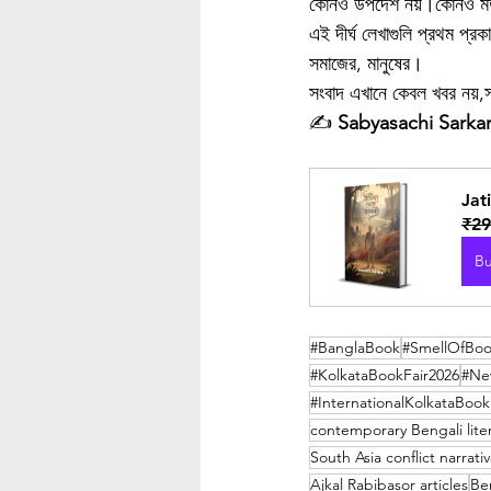
কোনও উপদেশ নয়।কোনও মত চা
এই দীর্ঘ লেখাগুলি প্রথম প্
সমাজের, মানুষের।
সংবাদ এখানে কেবল খবর নয়,স
✍️ 
Sabyasachi Sarka
Jati
₹29
B
#BanglaBook
#SmellOfBoo
#KolkataBookFair2026
#Ne
#InternationalKolkataBook
contemporary Bengali lite
South Asia conflict narrati
Ajkal Rabibasor articles
Be