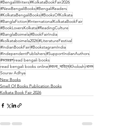
#BengaliWriters
#KolkataBookFair2026
#NewBengaliBooks
#BengaliReaders
#KolkataBengaliBooks
#BooksOfKolkata
#BanglaFiction
#InternationalKolkataBookFair
#BookLoversKolkata
#ReadingCulture
#BanglaBoimela
#BookFairIndia
#kolkataboimela2026
#LiteratureFestival
#IndianBookFair
#BookstagramIndia
#IndependentPublishers
#SupportIndianAuthors
#ভয়েরগল্প
read bengali books
read bengali books online
#বাংলা_সাহিত্য
Kholosh
খোলস
Sourav Adhya
New Books
Smell Of Books Publication Books
Kolkata Book Fair 2026