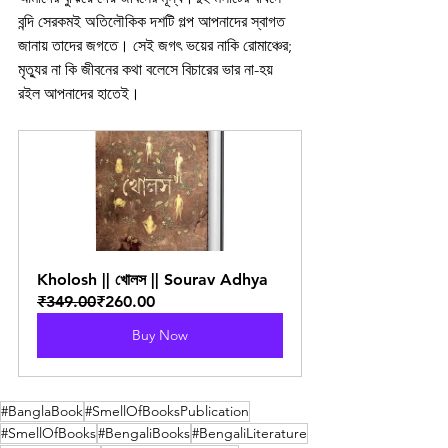
বন্দি সেরকমই অতিলৌকিক দশটি গল্প আপনাদের স্বাগত 
জানায় তাদের জগতে। সেই জগৎ ভয়ের নাকি রোমাঞ্চের; 
মৃত্যুর না কি জীবনের কথা বলেসে বিচারের ভার না-হয় 
রইল আপনাদের হাতেই।
Kholosh || খোলস || Sourav Adhya
₹349.00
₹260.00
Buy Now
#BanglaBook
#SmellOfBooksPublication
#SmellOfBooks
#BengaliBooks
#BengaliLiterature