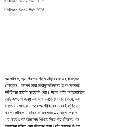
Kolkata Book Fair 2025
Kolkata Book Fair 2026
অলৌকিক, ভূতপ্রেতের প্রতি মানুষের রয়েছে চিরন্তন 
কৌতূহল। তাদের ছায়া ছায়াকুহেলিকাময় জগৎ সবসময় 
মরীচিকার মতোই হাতছানি দেয়। মনের গহিন অন্তরমহলে 
সেই জগতের জন্য ভয় জমা করতে সে ভালোবাসে; ভয় 
পেতে ভালোবাসে। তবে অলৌকিকের মধ্যেই লুকিয়ে 
থাকে লৌকিক। আবার অনেকসময় এই অলৌকিক বা 
পরপারের গল্পই আমাদের শিখিয়ে দিয়ে যায় জীবনের পাঠ। 
আমাদের বুঝিয়ে দেয় জীবনের মূল্য।দুই মলাটের বাঁধনে 