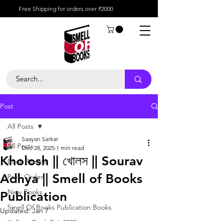
Free Shipping for orders over ₹2000
Post
All Posts
Saayan Sarkar
All Posts
Dec 28, 2025
1 min read
Kholosh || খোলস || Sourav
Book Review
Adhya || Smell of Books
Pre - Order
New Books
Publication
Smell Of Books Publication Books
Updated:
Jan 7