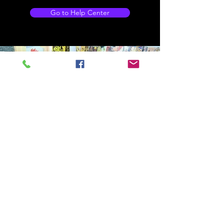
Go to Help Center
Store Location
14C/1, Surya Sen Street, Kolkata-700012