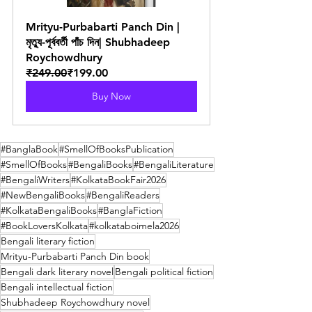
Mrityu-Purbabarti Panch Din |
মৃত্যু-পূর্ববর্তী পাঁচ দিন| Shubhadeep 
Roychowdhury
₹249.00
₹199.00
Buy Now
#BanglaBook
#SmellOfBooksPublication
#SmellOfBooks
#BengaliBooks
#BengaliLiterature
#BengaliWriters
#KolkataBookFair2026
#NewBengaliBooks
#BengaliReaders
#KolkataBengaliBooks
#BanglaFiction
#BookLoversKolkata
#kolkataboimela2026
Bengali literary fiction
Mrityu-Purbabarti Panch Din book
Bengali dark literary novel
Bengali political fiction
Bengali intellectual fiction
Shubhadeep Roychowdhury novel