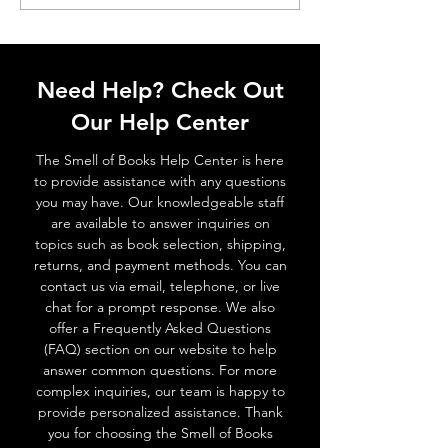
Amyt Dutta
Krishanu Kundu
Need Help? Check Out
Our Help Center
The Smell of Books Help Center is here
to provide assistance with any questions
you may have. Our knowledgeable staff
are available to answer inquiries on
topics such as book selection, shipping,
returns, and payment methods. You can
contact us via email, telephone, or live
chat for a prompt response. We also
offer a Frequently Asked Questions
(FAQ) section on our website to help
answer common questions. For more
complex inquiries, our team is happy to
provide personalized assistance. Thank
you for choosing the Smell of Books