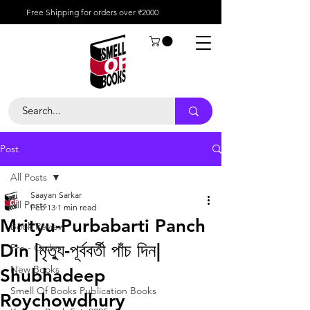
Free Shipping for orders over ₹2000
Post
All Posts
Saayan Sarkar
All Posts
Feb 13
1 min read
Mrityu-Purbabarti Panch
Book Review
Din |মৃত্যু-পূর্ববর্তী পাঁচ দিন|
Pre - Order
New Books
Shubhadeep
Smell Of Books Publication Books
Roychowdhury