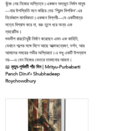
খুঁজে নেয় নিজের অস্তিত্ব।একজন অদ্ভুত নির্মল মানুষ
—যার উপস্থিতি মনে করিয়ে দেয় ‘প্রিন্স মিশকিন’-এর 
নির্ভেজাল মানবিকতা।একজন বিপ্লবী—যে একটিমাত্র 
সত্যে বিশ্বাস করে না, বরং তুলে ধরে অন্য এক 
ন্যারেটিভ।
শুভদীপ রায়চৌধুরী নির্মাণ করেছেন এমন এক কাহিনি, 
যেখানে গল্পের সঙ্গে মিশে আছে আত্মঅন্বেষণ, দর্শন, আর 
আমাদের সময়ের গভীর অস্থিরতা।এ শুধু একটি উপন্যাস 
নয়—এ যেন নিজের ভেতরে তাকানোর আয়না।
📖 
মৃত্যু-পূর্ববর্তী পাঁচ দিন | Mrityu-Purbabarti 
Panch Din
✍️ 
Shubhadeep 
Roychowdhury