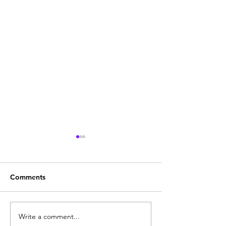
Comments
Write a comment...
Baby food || বেবি ফুড ||
Kaalgrasi || কালগ্রা