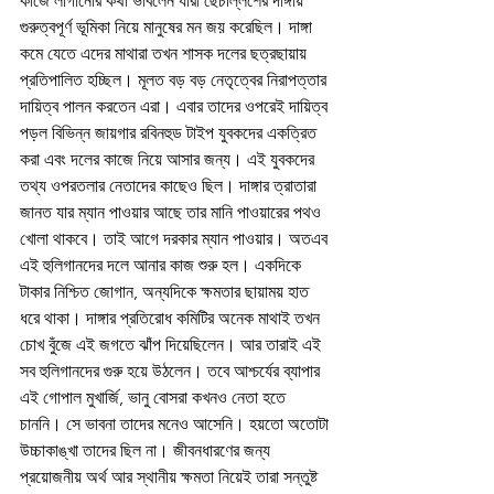
কাজে লাগানোর কথা ভাবলেন যারা ছেচল্লিশের দাঙ্গায় 
গুরুত্বপূর্ণ ভূমিকা নিয়ে মানুষের মন জয় করেছিল। দাঙ্গা 
কমে যেতে এদের মাথারা তখন শাসক দলের ছত্রছায়ায় 
প্রতিপালিত হচ্ছিল। মূলত বড় বড় নেতৃত্বের নিরাপত্তার 
দায়িত্ব পালন করতেন এরা। এবার তাদের ওপরেই দায়িত্ব 
পড়ল বিভিন্ন জায়গার রবিনহুড টাইপ যুবকদের একত্রিত 
করা এবং দলের কাজে নিয়ে আসার জন্য। এই যুবকদের 
তথ্য ওপরতলার নেতাদের কাছেও ছিল। দাঙ্গার ত্রাতারা 
জানত যার ম্যান পাওয়ার আছে তার মানি পাওয়ারের পথও 
খোলা থাকবে। তাই আগে দরকার ম্যান পাওয়ার। অতএব 
এই হুলিগানদের দলে আনার কাজ শুরু হল। একদিকে 
টাকার নিশ্চিত জোগান, অন্যদিকে ক্ষমতার ছায়াময় হাত 
ধরে থাকা। দাঙ্গার প্রতিরোধ কমিটির অনেক মাথাই তখন 
চোখ বুঁজে এই জগতে ঝাঁপ দিয়েছিলেন। আর তারাই এই 
সব হুলিগানদের গুরু হয়ে উঠলেন। তবে আশ্চর্যের ব্যাপার 
এই গোপাল মুখার্জি, ভানু বোসরা কখনও নেতা হতে 
চাননি। সে ভাবনা তাদের মনেও আসেনি। হয়তো অতোটা 
উচ্চাকাঙ্খা তাদের ছিল না। জীবনধারণের জন্য 
প্রয়োজনীয় অর্থ আর স্থানীয় ক্ষমতা নিয়েই তারা সন্তুষ্ট 