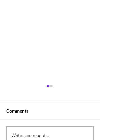
Comments
Write a comment...
Baby food || বেবি ফুড ||
Kaalgrasi || কালগ্রা