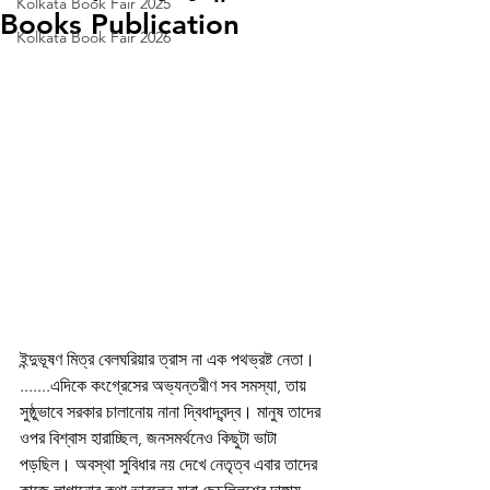
Kolkata Book Fair 2025
Books Publication
Kolkata Book Fair 2026
ইন্দুভূষণ মিত্র বেলঘরিয়ার ত্রাস না এক পথভ্রষ্ট নেতা।
.......এদিকে কংগ্রেসের অভ্যন্তরীণ সব সমস্যা, তায় 
সুষ্ঠুভাবে সরকার চালানোয় নানা দ্বিধাদ্বন্দ্ব। মানুষ তাদের 
ওপর বিশ্বাস হারাচ্ছিল, জনসমর্থনেও কিছুটা ভাটা 
পড়ছিল। অবস্থা সুবিধার নয় দেখে নেতৃত্ব এবার তাদের 