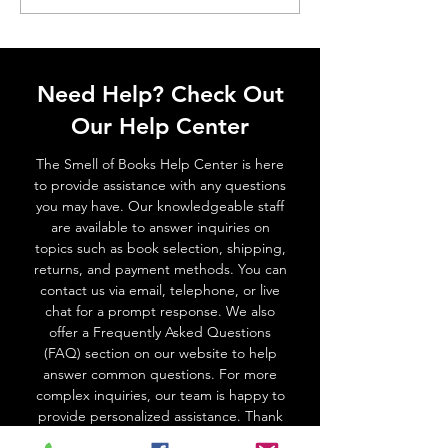
Amyt Dutta
Krishanu Kundu
Need Help? Check Out
Our Help Center
The Smell of Books Help Center is here
to provide assistance with any questions
you may have. Our knowledgeable staff
are available to answer inquiries on
topics such as book selection, shipping,
returns, and payment methods. You can
contact us via email, telephone, or live
chat for a prompt response. We also
offer a Frequently Asked Questions
(FAQ) section on our website to help
answer common questions. For more
complex inquiries, our team is happy to
provide personalized assistance. Thank
you for choosing the Smell of Books