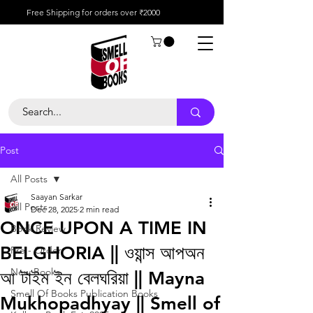
Free Shipping for orders over ₹2000
Post
All Posts
Saayan Sarkar
All Posts
Dec 28, 2025
2 min read
ONCE UPON A TIME IN
Book Review
BELGHORIA || ওয়ান্স আপঅন
Pre - Order
New Books
আ টাইম ইন বেলঘরিয়া || Mayna
Smell Of Books Publication Books
Mukhopadhyay || Smell of