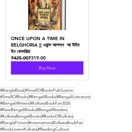
ONCE UPON A TIME IN 
BELGHORIA || ওয়ান্স আপঅন  আ টাইম 
ইন বেলঘরিয়া
₹425.00
₹319.00
Buy Now
#BanglaBook
#SmellOfBooksPublication
#SmellOfBooks
#BengaliBooks
#BengaliLiterature
#BengaliWriters
#KolkataBookFair2026
#NewBengaliBooks
#BengaliReaders
#KolkataBengaliBooks
#BooksOfKolkata
#BanglaFiction
#InternationalKolkataBookFair
#BookLoversKolkata
#ReadingCulture