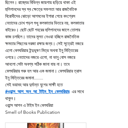
ছিলেন। রাজ্যের বিভিন্ন জায়গায় ছড়িয়ে থাকা এই 
হুলিগানদের স্ব স্ব ক্ষেত্রে সফলতা আর রাজনৈতিক 
বিরোধীদের ঝোড়ো আগমনের ইশারা পেয়ে কংগ্রেস 
নেতাদের চোখ পড়ল শুধু কলকাতার ভিতরে নয়, কলকাতার 
বাইরেও। ছোট ছোট শহরের হুলিগানদের জালে তোলার 
কাজ চলছিল। তাদের মূলত নেওয়া হচ্ছিল রাজনৈতিক 
ক্ষমতার পিছনের দরজা রক্ষার জন্য। সেই সূত্রেই নজরে 
এলো বেলঘরিয়ার ইন্দুভূষণ মিত্র অথবা ইনু মিত্তিরের 
ওপরে। নেতাদের নজরে এলো, না ভানু বোস নজরে 
আনলো সেটা অবশ্য সঠিক জানা যায় না। তবে 
বেলঘরিয়ায় শুরু হল আর এক জমানা। বেলঘরিয়ার ত্রাস 
ইনু মিত্তিরের জমানা........
সেই ভয়াবহ আর দুর্দান্ত যুগের সাক্ষী হতে 
#ওয়ান্স_আপ_অন_আ_টাইম_ইন_বেলঘরিয়ার
  এর সাথে 
থাকুন।
ওয়ান্স আপন এ টাইম ইন বেলঘরিয়া
Smell of Books Publication