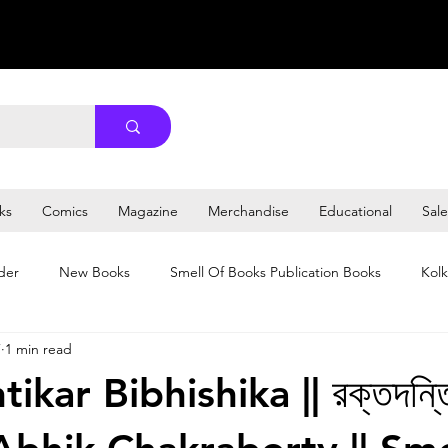
ks
Comics
Magazine
Merchandise
Educational
Sale
der
New Books
Smell Of Books Publication Books
Kolk
7
1 min read
ikar Bibhishika || রক্তদন্ত