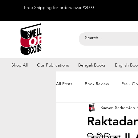
Free Shipping for orders over ₹2000
Shop All
Our Publications
Bengali Books
English Boo
All Posts
Book Review
Pre - Or
Saayan Sarkar
Jan 
Kolkata Book Fair 2026
Raktadant