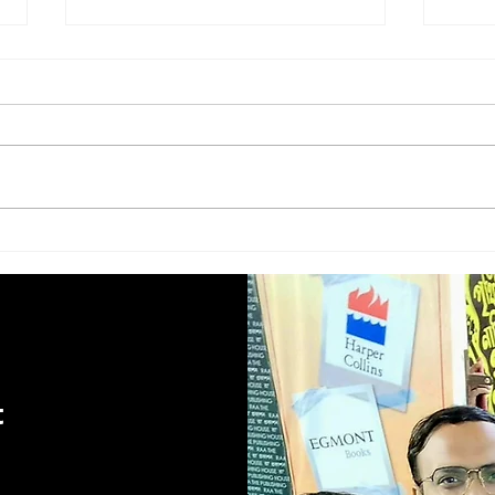
Baby food || বেবি ফুড || Amyt
Kaalg
Dutta
Kun
t