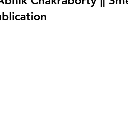
|| Abhik Chakraborty || Sme
blication