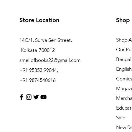
Store Location
Shop
Shop Al
14C/1, Surya Sen Street,
Our Pub
Kolkata-700012
Bengal
smellofbooks22@gmail.com
Englis
+91 95353 99044,
Comic
+91 9874540616
Magazi
Mercha
Educat
Sale
New Re