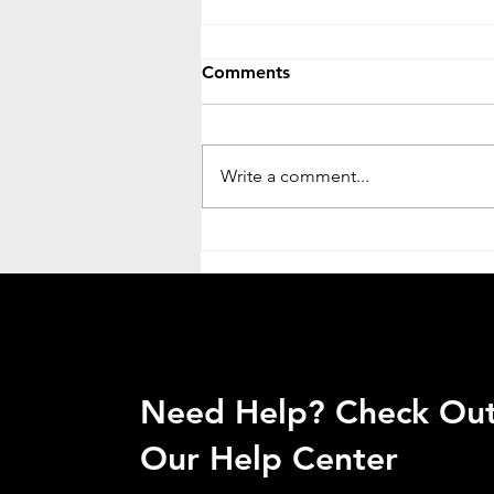
Comments
Write a comment...
Othocho Nogori Mrito || অথচ
নগরী মৃত || Mohona Debroy
Need Help? Check Ou
Our Help Center