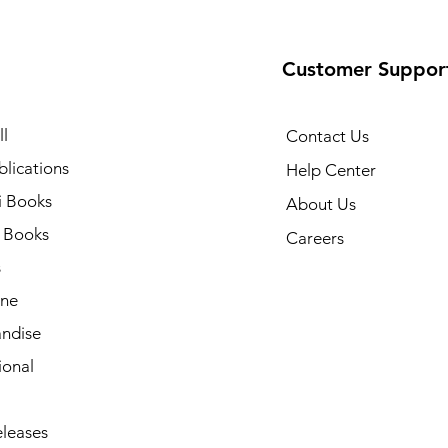
Customer Suppor
l
Contact Us
lications
Help Center
i Books
About Us
h Books
Careers
s
ne
ndise
ional
leases