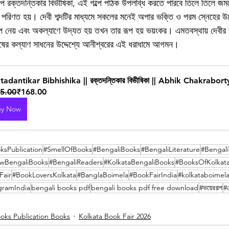
ল্প রক্তদন্তিকার বিভীষিকা, এই গল্পে পাঠক উপলব্ধি করতে পারবে তিলে তিলে জম
় পরিণত হয়। দেবী শব্দটির মাধ্যমে সকলের মনেই অপার ভক্তি ও পরম স্নেহের উদ্
 রূপ নেয় এবং অকল্যাণে উদ্যত হয় তখন তার রূপ হয় ভয়ংকর। এমতবস্থায় দেবীর 
ষের কল্যাণ সাধনের উদ্দেশ্যে আনীশ্বরের এই ধরাধামে আগমন।
tadantikar Bibhishika || রক্তদন্তিকার বিভীষিকা || Abhik Chakrabort
5.00
₹168.00
uy Now
ksPublication
#SmellOfBooks
#BengaliBooks
#BengaliLiterature
#Bengali
wBengaliBooks
#BengaliReaders
#KolkataBengaliBooks
#BooksOfKolkat
Fair
#BookLoversKolkata
#BanglaBoimela
#BookFairIndia
#kolkataboimel
gramIndia
bengali books pdf
bengali books pdf free download
#ভয়েরগল্প
#
oks Publication Books
Kolkata Book Fair 2026