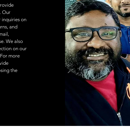
provide
. Our
 inquiries on
urns, and
mail,
se. We also
ection on our
 For more
vide
osing the