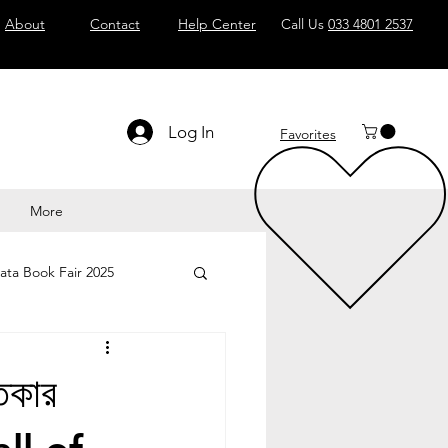
About
Contact
Help Center
Call Us
033 4801 2537
Log In
Favorites
More
ata Book Fair 2025
িকার