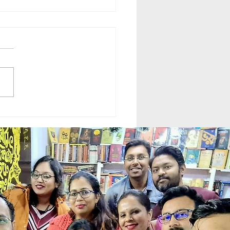
rasi || কালগ্রাসী || Krishanu
du