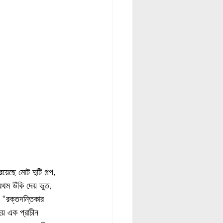
়েছে মোট দুটি গল্প, 
রথম উঁকি দেয় ভুত, 
। "রক্তদন্তিকার 
হয় এক প্রাচীন 