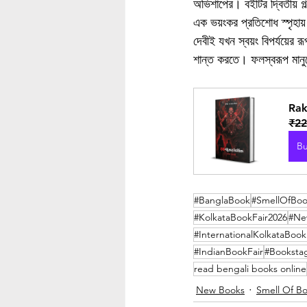
অভিশাপের। বইটির দ্বিতীয় গ
এক ভয়ংকর প্রতিশোধ স্পৃহায
দেবীই যখন স্বয়ং বিপর্যয়ের
শান্ত করতে। ফলস্বরূপ মানু
Rak
₹22
B
#BanglaBook
#SmellOfBoo
#KolkataBookFair2026
#Ne
#InternationalKolkataBook
#IndianBookFair
#Booksta
read bengali books online
New Books
Smell Of Bo