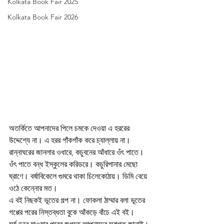
Kolkata Book Fair 2025
Kolkata Book Fair 2026
অতর্কিতে আপনাদের পিলে চমকে দেওয়া এ হররের 
উদ্দেশ্যে না। এ হরর গাঁকগাঁক করে চ্যাল্লায় না। 
রান্নাঘরের জানলার ওধারে, কচুবনের আঁধারে ওঁৎ পাতে। 
ওঁৎ পাতে বন্ধ ইস্কুলের করিডরে। কচুরিপানার মেছো 
ঘ্রাণে। বর্ষাবিকেলে গুমরে থাকা চিলেকোঠায়। ডিমি বেয়ে 
ওঠে কেন্নোর মত।
এ বই নিছকই ভূতের গল্প না। ফোকলা ঠাম্মার বলা ভূতের 
গপ্পের পরের নিস্তব্ধতা বুকে আঁকড়ে বাঁচে এই বই।