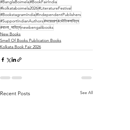
#BanglaBoimela
#BookFairIndia
#kolkataboimela2026
#LiteratureFestival
#BookstagramIndia
#IndependentPublishers
#SupportIndianAuthors
#ভয়েরগল্প
#ভৌতিকসাহিত্য
#বাংলা_সাহিত্য
newbengalibooks
New Books
Smell Of Books Publication Books
Kolkata Book Fair 2026
See All
Recent Posts