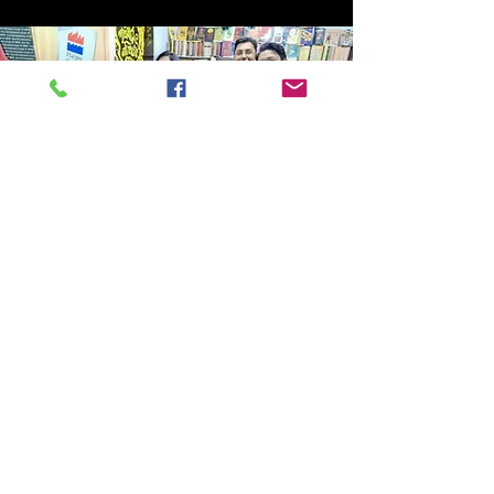
Store Location
14C/1, Surya Sen Street, Kolkata-700012
smellofbooks22@gmail.com
+91 95353 99044
,
+91 9874540616