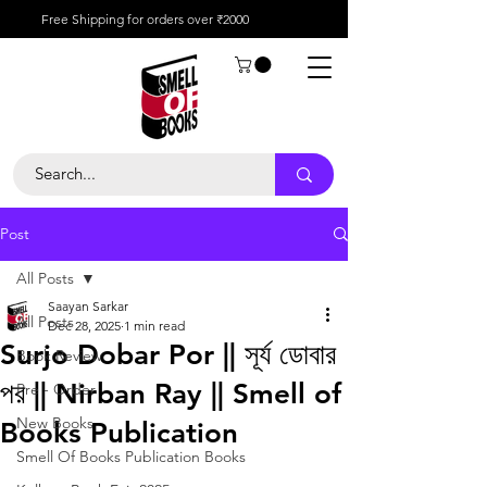
Free Shipping for orders over ₹2000
Post
All Posts
Saayan Sarkar
All Posts
Dec 28, 2025
1 min read
Surjo Dobar Por || সূর্য ডোবার
Book Review
পর || Nirban Ray || Smell of
Pre - Order
New Books
Books Publication
Smell Of Books Publication Books