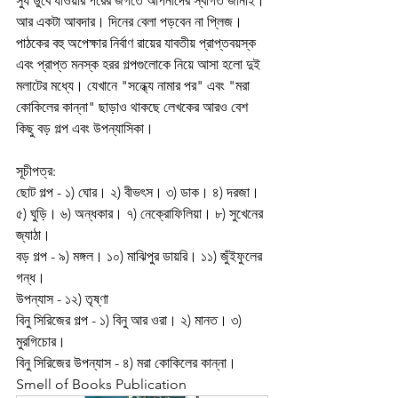
সুর্য ডুবে যাওয়ার পরের জগতে আপনাদের স্বাগত জানাই।
আর একটা আবদার। দিনের বেলা পড়বেন না প্লিজ।
পাঠকের বহু অপেক্ষার নির্বাণ রায়ের যাবতীয় প্রাপ্তবয়স্ক 
এবং প্রাপ্ত মনস্ক হরর গল্পগুলোকে নিয়ে আসা হলো দুই 
মলাটের মধ্যে। যেখানে "সন্ধ্যে নামার পর" এবং "মরা 
কোকিলের কান্না" ছাড়াও থাকছে লেখকের আরও বেশ 
কিছু বড় গল্প এবং উপন্যাসিকা।
সূচীপত্র:
ছোট গল্প - ১) ঘোর। ২) বীভৎস। ৩) ডাক। ৪) দরজা। 
৫) ঘুড়ি। ৬) অন্ধকার। ৭) নেক্রোফিলিয়া। ৮) সুখেনের 
জ্যাঠা।
বড় গল্প - ৯) মঙ্গল। ১০) মাঝিপুর ডায়রি। ১১) জুঁইফুলের 
গন্ধ।
উপন্যাস - ১২) তৃষ্ণা
বিনু সিরিজের গল্প - ১) বিনু আর ওরা। ২) মানত। ৩) 
মুরগিচোর।
বিনু সিরিজের উপন্যাস - ৪) মরা কোকিলের কান্না।
Smell of Books Publication