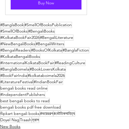
Buy Now
#BanglaBook
#SmellOfBooksPublication
#SmellOfBooks
#BengaliBooks
#KolkataBookFair2026
#BengaliLiterature
#NewBengaliBooks
#BengaliWriters
#BengaliReaders
#BooksOfKolkata
#BanglaFiction
#KolkataBengaliBooks
#InternationalKolkataBookFair
#ReadingCulture
#BanglaBoimela
#BookLoversKolkata
#BookFairIndia
#kolkataboimela2026
#LiteratureFestival
#IndianBookFair
bengali books read online
#IndependentPublishers
best bengali books to read
bengali books pdf free download
flipkart bengali books
#ভয়েরগল্প
#ভৌতিকসাহিত্য
Doyel Nag
Traash
ত্রাস
New Books