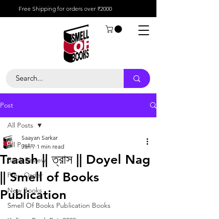
Free Shipping for orders over ₹2000
Post
All Posts
Saayan Sarkar
All Posts
Jan 7
1 min read
Traash || ত্রাস || Doyel Nag
Book Review
|| Smell of Books
Pre - Order
New Books
Publication
Smell Of Books Publication Books