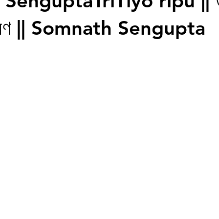
enguptaTriTiyo ripu || তৃত
্করণ || Somnath Sengupta