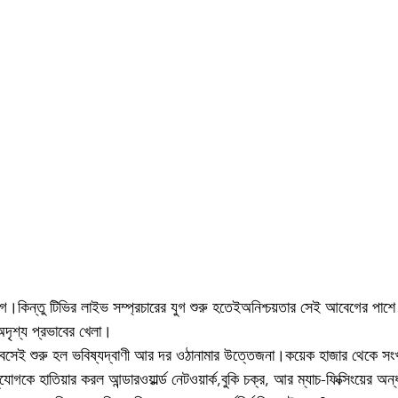
গ।কিন্তু টিভির লাইভ সম্প্রচারের যুগ শুরু হতেইঅনিশ্চয়তার সেই আবেগের পাশে
দৃশ্য প্রভাবের খেলা।
রে বসেই শুরু হল ভবিষ্যদ্বাণী আর দর ওঠানামার উত্তেজনা।কয়েক হাজার থেকে সংখ্
কে হাতিয়ার করল আন্ডারওয়ার্ল্ড নেটওয়ার্ক,বুকি চক্র, আর ম্যাচ-ফিক্সিংয়ের 