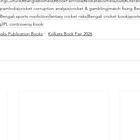
ingCulture
#BanglaBoimela
#BookFairIndia
#kolkataboimela2026
#Literat
gramIndia
cricket corruption analysis
cricket & gambling
match fixing Be
Bengali sports nonfiction
fantasy cricket risks
Bengali cricket book
sport
g
IPL controversy book
oks Publication Books
Kolkata Book Fair 2026