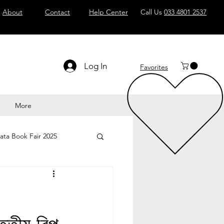
About
Contact
Help Center
Call Us
033 4801 2537
Log In
Favorites
More
ata Book Fair 2025