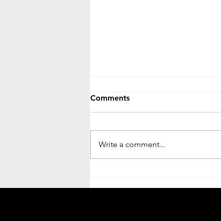
Comments
Write a comment...
Othocho Nogori Mrito || অথচ
নগরী মৃত || Mohona Debroy