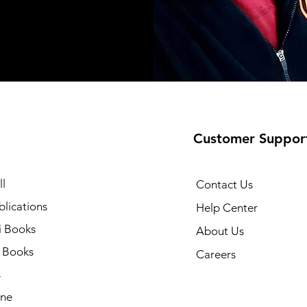
Customer Suppor
l
Contact Us
lications
Help Center
i Books
About Us
h Books
Careers
s
ne