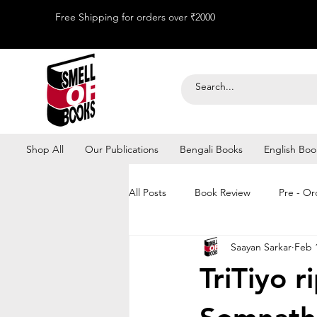
Free Shipping for orders over ₹2000
Shop All
Our Publications
Bengali Books
English Boo
All Posts
Book Review
Pre - Or
Saayan Sarkar
Feb 
Kolkata Book Fair 2026
TriTiyo rip