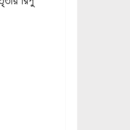
ীয় রিপু