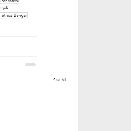
ureFestival
ngali
s ethics Bengali
See All