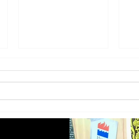
Baby food || বেবি ফুড || Amyt
Kaalg
Dutta
Kun