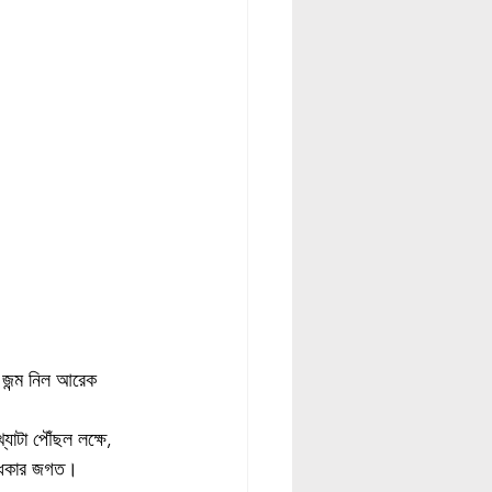
 জন্ম নিল আরেক 
যাটা পৌঁছল লক্ষে, 
অন্ধকার জগত।