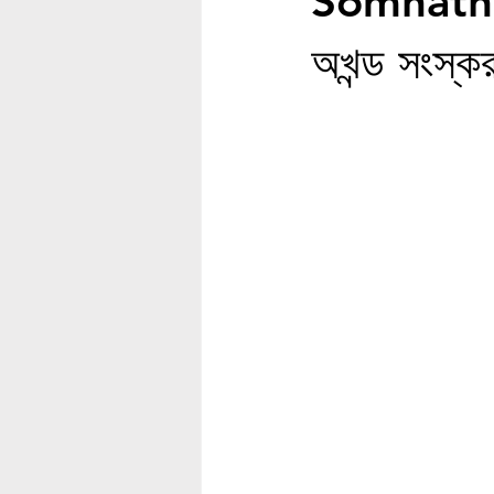
Somnath S
অখন্ড সংস