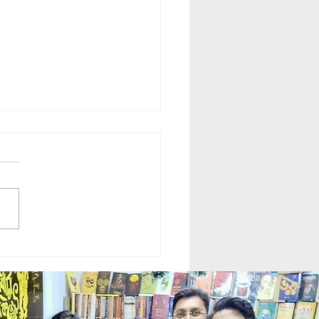
rasi || কালগ্রাসী || Krishanu
du