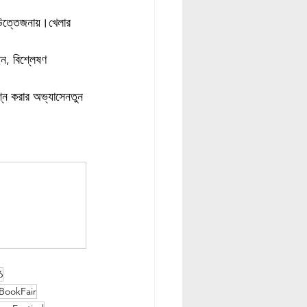
 উত্তেজনায়।খেলার 
েন, বিশ্লেষণ 
শ্ন করার অভ্যাসেনতুন 
6
aBookFair