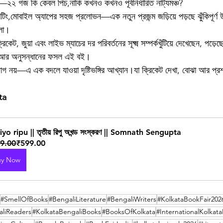
—২২ গজ কি কেবল পিচ,নাকি কখনও কখনও পূর্বনির্ধারিত নাট্যমঞ্চ?
বেটিং,মোবাইল অ্যাপের সহজ প্রলোভন—এক নতুন প্রজন্ম জড়িয়ে পড়ছে ঝুঁকিপূর্ণ
েলা।
, জুয়া এবং লাইভ ম্যাচের দর পরিবর্তনের সূক্ষ্ম সম্পর্কখুঁটিয়ে দেখেছেন, পড়েছ
ষণ আর অনুসন্ধানের ফসল এই বই।
যোগ নয়—এ এক বদলে যাওয়া দৃষ্টিভঙ্গির আখ্যান।যা ক্রিকেট দেখা, বোঝা আর প্র
ta
iyo ripu || তৃতীয় রিপু অখন্ড সংস্করণ || Somnath Sengupta
9.00
₹599.00
uy Now
#SmellOfBooks
#BengaliLiterature
#BengaliWriters
#KolkataBookFair202
liReaders
#KolkataBengaliBooks
#BooksOfKolkata
#InternationalKolkat