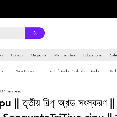
ks
Comics
Magazine
Merchandise
Educational
Sale
der
New Books
Smell Of Books Publication Books
Kolk
13
1 min read
u || তৃতীয় রিপু অখন্ড সংস্করণ ||