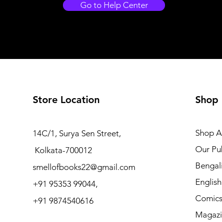
Go to Help Center
Store Location
Shop
Shop Al
14C/1, Surya Sen Street,
Our Pub
Kolkata-700012
Bengal
smellofbooks22@gmail.com
Englis
+91 95353 99044,
Comic
+91 9874540616
Magazi