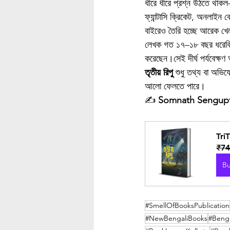
ধীরে ধীরে প্রশ্ন উঠতে থাকল
ফ্যান্টাসি ক্রিকেট, অনলাইন 
বাইরেও তৈরি হচ্ছে আরেক খ
লেখক গত ১৭–১৮ বছর ধরেক্রিকেট
করেছেন।সেই দীর্ঘ পর্যবেক্
তৃতীয় রিপু
 শুধু তথ্য বা অভি
আলো ফেলতে পারে।
✍️ 
Somnath Sengup
TriT
₹74
B
#SmellOfBooksPublication
#NewBengaliBooks
#Benga