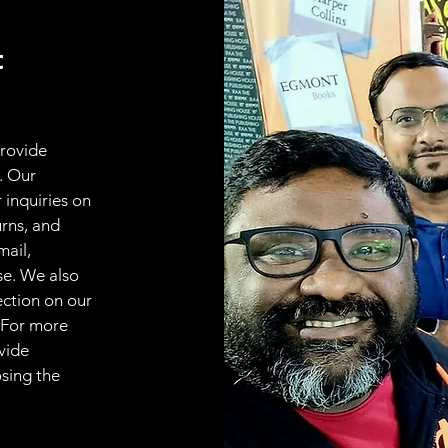
t
provide
. Our
 inquiries on
urns, and
mail,
se. We also
ection on our
 For more
vide
osing the