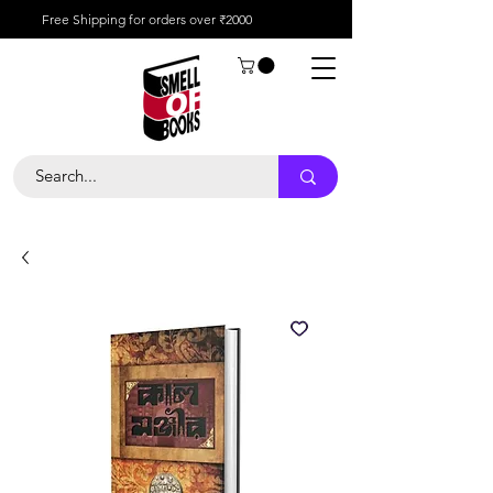
Free Shipping for orders over ₹2000