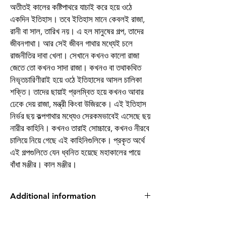
অতীতই কালের কষ্টিপাথরে যাচাই করে হয়ে ওঠে
একদিন ইতিহাস। তবে ইতিহাস মানে কেবলই রাজা,
রানী বা সাল, তারিখ নয়। এ হল মানুষের গল্প, তাদের
জীবনগাথা। আর সেই জীবন গাথার মধ্যেই চলে
রাজনীতির দাবা খেলা। সেখানে কখনও কালো রাজা
জেতে তো কখনও সাদা রাজা। কখনও বা তথাকথিত
নিভৃতচারিণীরাই হয়ে ওঠে ইতিহাসের আসল চালিকা
শক্তি। তাদের ছায়াই প্রলম্বিত হয়ে কখনও আবার
ঢেকে দেয় রাজা, মন্ত্রী কিংবা উজিরকে। এই ইতিহাস
নির্ভর ছয় কল্পগাথার মধ্যেও সেরকমভাবেই এসেছে ছয়
নারীর কাহিনি। কখনও তারাই সোচ্চারে, কখনও নীরবে
চালিয়ে নিয়ে গেছে এই কাহিনিগুলিকে। প্রকৃত অর্থে
এই গল্পগুলিতে যেন ধ্বনিত হয়েছে মহাকালের পায়ে
বাঁধা মঞ্জীর। কাল মঞ্জীর।
Additional information
Writer
Sourav adya