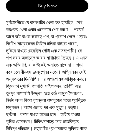
Buy Now
সূর্যতামসীতে যে রমনপাষ্টির খেলা শুরু হয়েছিল, সেই
ভয়ঙ্কর খেলা এবার একেবারে শেষ চরণে… শতবর্ষ
আগে ঘটে যাওয়া ভয়াবহ পাপ, যা প্রকাশ পেলে “স্বয়ং
ব্রিটিশ সাম্রাজ্যের ভিত্তি টলিয়া যাইতে পারে”,
লুকিয়ে রাখতে চেয়েছিল গোটা এক মানবগোষ্ঠী। সে
পাপ সবার অজান্তে আবার মাথাচাড়া দিয়েছে। এ এমন
এক অভিশাপ, যা কাউকেই অনাহত রাখে না। তাড়া
করে চলে বীভৎস দুঃস্বপ্নের মতো। অগ্নিনিরয় সেই
অন্ধকারের দিনলিপি। এর অপরূপ মহাকাব্যিক কথনে
প্রিয়নাথ মুখার্জি, গণপতি, সাইগারসন, তারিণী আর
তুর্বসুর পাশাপাশি উজ্জ্বল হয়ে ওঠে লাজুক শৈলচরণ,
নির্ভয় লখন কিংবা বৃহন্নলা রামানুজের মতো প্রান্তিক
মানুষজন। আসে একের পর এক মৃত্যু। হত্যা।
দুর্ঘটনা। বদলে যাওয়া হাতের ছাপ। হারিয়ে যাওয়া
স্মৃতির রোমন্থন। চিকিৎসাশাস্ত্র আর জাদুবিদ্যার
নিষিদ্ধ পরিজ্ঞান। মহারাণীর প্রাণভোমরা লুকিয়ে থাকে