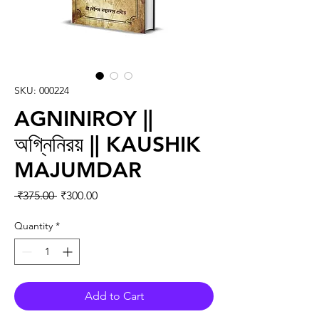
SKU: 000224
AGNINIROY ||
অগ্নিনিরয় || KAUSHIK
MAJUMDAR
Regular Price
Sale Price
 ₹375.00 
₹300.00
Quantity
*
Add to Cart