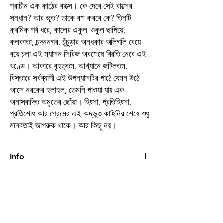
প্রাচীন এক কাঠের বাক্সে। কে দেবে সেই বাক্সের
সন্ধান? আর ভূত? তাকে বশ করবে কে? তিনটি
ক্রমিক পর্ব ধরে, কালের একুল-ওকুল ছাপিয়ে,
কলকাতা, চন্দননগর, চুঁচুড়ার অন্ধকার অলিগলি বেয়ে
বয়ে চলা এই ম্যাসন সিরিজ অবশেষে বিরতি নেবে এই
খণ্ডে। আকারে বৃহত্তম, আখ্যানে জটিলতম,
বিস্তারে সর্বব্যাপী এই উপন্যাসটির পাঠে যেমন উঠে
আসে নরকের হলাহল, তেমনি পাওয়া যায় এক
অনাস্বাদিত অমৃতের ছোঁয়া। হিংসা, প্রতিহিংসা,
প্রতিশোধ আর প্রেমের এই অদ্ভুত কাহিনির শেষে শুধু
মানবতাই জাগরুক থাকে। আর কিছু নয়।
Info
Book
অগ্নিনিরয়
Author
কৌশিক মজুমদার