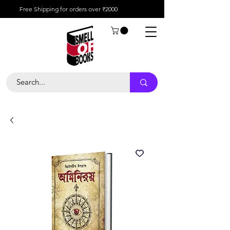
Free Shipping for orders over ₹2000