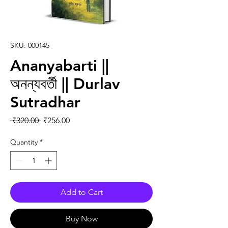
SKU: 000145
Ananyabarti ||
অনন্যবর্তী || Durlav
Sutradhar
Regular Price
Sale Price
 ₹320.00 
₹256.00
Quantity
*
Add to Cart
Buy Now