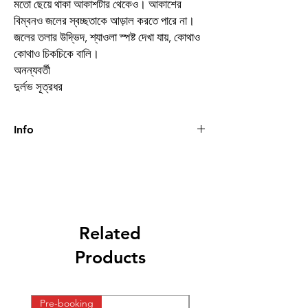
মতো ছেয়ে থাকা আকাশটার থেকেও। আকাশের
বিম্বনও জলের স্বচ্ছতাকে আড়াল করতে পারে না।
জলের তলার উদ্ভিদ, শ্যাওলা স্পষ্ট দেখা যায়, কোথাও
কোথাও চিকচিকে বালি।
অনন্যবর্তী
দুর্লভ সূত্রধর
Info
Book
অনন্যবর্তী
Author
দুর্লভ সূত্রধর
Binding
Hardcover
Related
Publishing
2022
Products
Date
Publisher
Suprokash
Pre-booking
Pre-booking