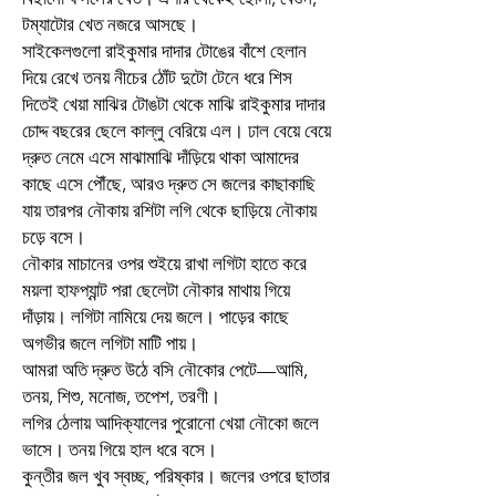
টম্যাটোর খেত নজরে আসছে।
সাইকেলগুলো রাইকুমার দাদার টোঙের বাঁশে হেলান
দিয়ে রেখে তনয় নীচের ঠোঁট দুটো টেনে ধরে শিস
দিতেই খেয়া মাঝির টোঙটা থেকে মাঝি রাইকুমার দাদার
চোদ্দ বছরের ছেলে কাল্লু বেরিয়ে এল। ঢাল বেয়ে বেয়ে
দ্রুত নেমে এসে মাঝামাঝি দাঁড়িয়ে থাকা আমাদের
কাছে এসে পৌঁছে, আরও দ্রুত সে জলের কাছাকাছি
যায় তারপর নৌকায় রশিটা লগি থেকে ছাড়িয়ে নৌকায়
চড়ে বসে।
নৌকার মাচানের ওপর শুইয়ে রাখা লগিটা হাতে করে
ময়লা হাফপ্যান্ট পরা ছেলেটা নৌকার মাথায় গিয়ে
দাঁড়ায়। লগিটা নামিয়ে দেয় জলে। পাড়ের কাছে
অগভীর জলে লগিটা মাটি পায়।
আমরা অতি দ্রুত উঠে বসি নৌকোর পেটে—আমি,
তনয়, শিশু, মনোজ, তপেশ, তরণী।
লগির ঠেলায় আদিক্যালের পুরোনো খেয়া নৌকো জলে
ভাসে। তনয় গিয়ে হাল ধরে বসে।
কুন্তীর জল খুব স্বচ্ছ, পরিষ্কার। জলের ওপরে ছাতার