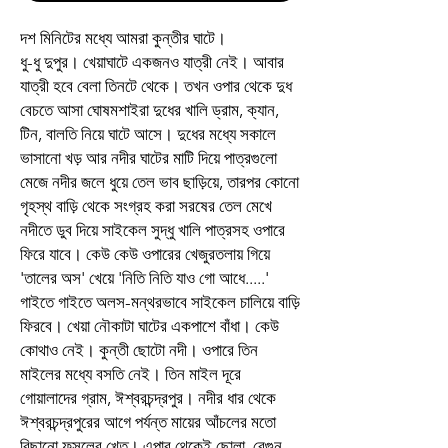
দশ মিনিটের মধ্যে আমরা কুন্তীর ঘাটে।
ধু-ধু দুপুর। খেয়াঘাটে একজনও যাত্রী নেই। আবার
যাত্রী হবে বেলা তিনটে থেকে। তখন ওপার থেকে দুধ
বেচতে আসা ঘোষমশাইরা দুধের খালি ড্রাম, ক্যান,
টিন, বালতি নিয়ে ঘাটে আসে। দুধের মধ্যে সকালে
ভাসানো খড় আর নদীর ঘাটের মাটি দিয়ে পাত্রগুলো
মেজে নদীর জলে ধুয়ে তেল ভাব ছাড়িয়ে, তারপর কোনো
গৃহস্থ বাড়ি থেকে সংগ্রহ করা সরষের তেল মেখে
নদীতে ডুব দিয়ে সাইকেল সুদ্ধু খালি পাত্রসহ ওপারে
ফিরে যাবে। কেউ কেউ ওপারের খেজুরতলায় গিয়ে
'তালের অস' খেয়ে 'নিতি নিতি যাও গো আধে.....'
গাইতে গাইতে অলস-মন্থরভাবে সাইকেল চালিয়ে বাড়ি
ফিরবে। খেয়া নৌকাটা ঘাটের একপাশে বাঁধা। কেউ
কোথাও নেই। কুন্তী ছোটো নদী। ওপারে তিন
মাইলের মধ্যে বসতি নেই। তিন মাইল দূরে
গোয়ালাদের গ্রাম, ঈশ্বরচন্দ্রপুর। নদীর ধার থেকে
ঈশ্বরচন্দ্রপুরের আগে পর্যন্ত মায়ের আঁচলের মতো
বিছানো ফসলের খেত। এপার থেকেই ছোলা, বেগুন,