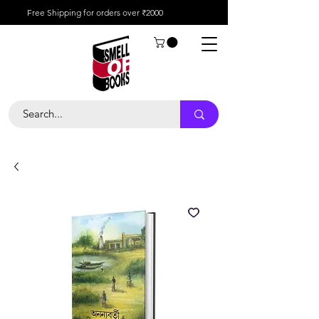
Free Shipping for orders over ₹2000