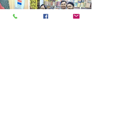
Store Location
14C/1, Surya Sen Street, Kolkata-700012
smellofbooks22@gmail.com
+91 95353 99044
,
+91 9874540616