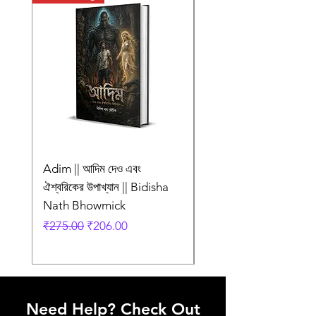
Publisher
প্রচ্ছদ ও অলংকরণ
সৌজন্য চক্রবর্তী
Language
Bengali
Adim || আদিম দেও এবং
AMI SHEI MANUSH
ঐশ্বরিকের উপাখ্যান || Bidisha
AAR NEI || আমি সেই মানু
Nath Bhowmick
আর নেই || ABIR
Regular Price
Sale Price
Regular Price
₹275.00
₹206.00
₹249.00
Need Help? Check Out