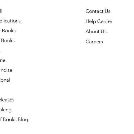
l
Contact Us
lications
Help Center
i Books
About Us
h Books
Careers
s
ne
ndise
ional
leases
oking
of Books Blog