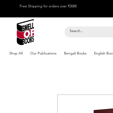
Free Shipping for orders over ₹2000
Shop All
Our Publications
Bengali Books
English Boo