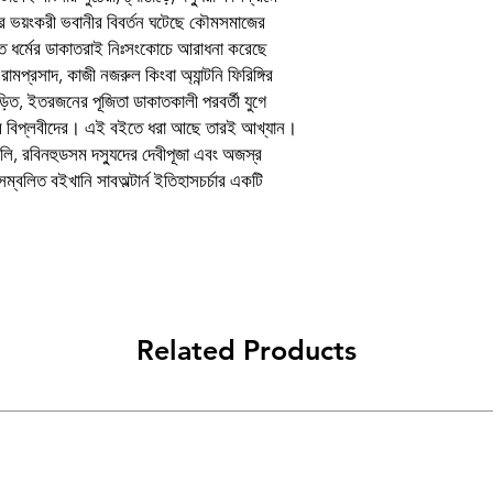
Authors
্রের ভয়ংকরী ভবানীর বিবর্তন ঘটেছে কৌমসমাজের
স্ত ধর্মের ডাকাতরাই নিঃসংকোচে আরাধনা করেছে
Publisher list
ামপ্রসাদ, কাজী নজরুল কিংবা অ্যান্টনি ফিরিঙ্গির
Languages
ীড়িত, ইতরজনের পূজিতা ডাকাতকালী পরবর্তী যুগে
্ত্র বিপ্লবীদের। এই বইতে ধরা আছে তারই আখ্যান।
Binding
লি, রবিনহুডসম দস্যুদের দেবীপূজা এবং অজস্র
ম্বলিত বইখানি সাবঅল্টার্ন ইতিহাসচর্চার একটি
Related Products