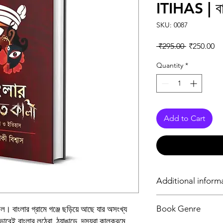
ITIHAS | বা
SKU: 0087
Regular Pr
Sa
 ₹295.00 
₹250.00
Quantity
*
Add to Cart
Additional inform
Type of Product
Book Genre
ল। বাংলার গ্রামে গঞ্জে ছড়িয়ে আছে যার অসংখ্য
াবেই বাংলার লুঠেরা, ঠ্যাঙাড়ে, দস্যুরা কালক্রমে