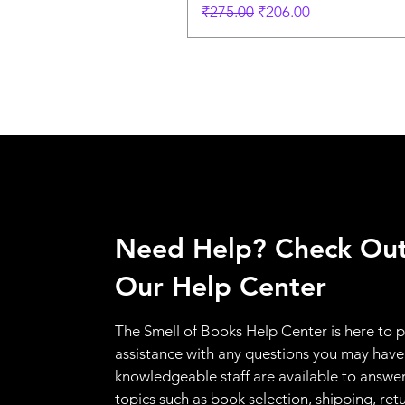
Regular Price
Sale Price
₹275.00
₹206.00
Need Help? Check Ou
Our Help Center
The Smell of Books Help Center is here to 
assistance with any questions you may have
knowledgeable staff are available to answer
topics such as book selection, shipping, ret