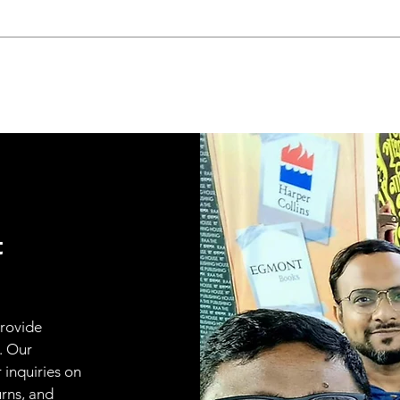
t
provide
. Our
 inquiries on
urns, and