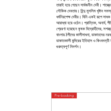
তারাই হয়ে গেছেন সার্বজনীন দেবী। শাস্ত
লৌকিক দেবতায়। হিন্দু মুসলিম খৃষ্টান সম
ধর্মনিরপেক্ষ দেবীর। যিনি একই রূপে সাধক র
আরাধ্যা হয়ে ওঠেন। প্রান্তিক, অনার্য, প
প্রেরণা হয়েছেন কৃষক বিদ্রোহীদের, সশস
বাংলায় ঠগীদের কালীসাধনা, ডাকাতদের নরব
ডাকাতকালী মন্দিরের ইতিহাস ও কিংবদন্তী স
গুরুত্বপূর্ণ নিদর্শন।
Pre-booking