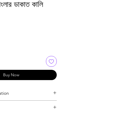
ংলার ডাকাত কালি
ice
le Price
Buy Now
ation
Physical