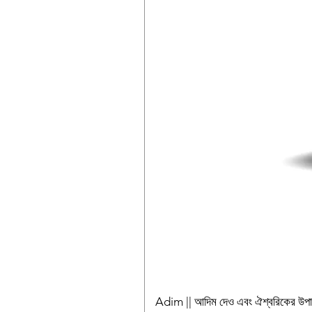
Adim || আদিম দেও এবং ঐশ্বরিকের উ