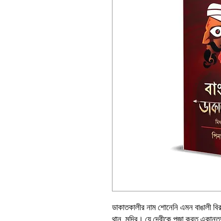
ডাকাতকালীর নাম শোনেনি এমন বাঙালী বির
থান, মন্দির। যে দেবীকে পুজা করত একান্তভ