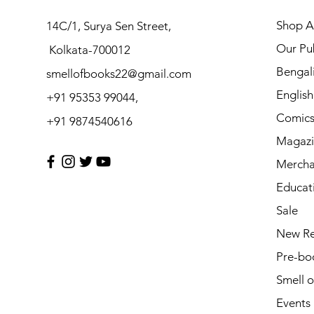
Shop Al
14C/1, Surya Sen Street,
Our Pub
Kolkata-700012
Bengal
smellofbooks22@gmail.com
Englis
+91 95353 99044,
Comic
+91 9874540616
Magazi
Mercha
Educat
Sale
New Re
Pre-bo
Smell 
Events