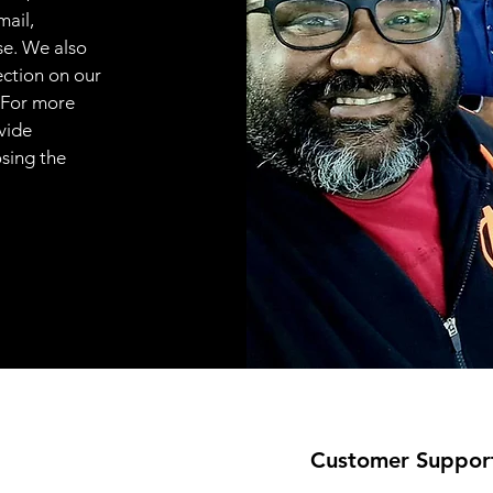
mail,
se. We also
ection on our
 For more
vide
osing the
Customer Suppor