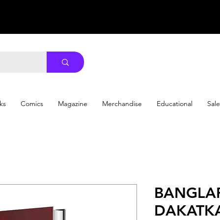
ks
Comics
Magazine
Merchandise
Educational
Sale
BANGLA
DAKATKA