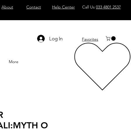
About
Contact
Help Center
Call Us
033 4801 2537
Log In
Favorites
More
R
LI:MYTH O