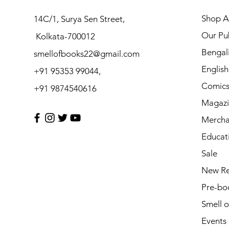
Shop Al
14C/1, Surya Sen Street,
Our Pub
Kolkata-700012
Bengal
smellofbooks22@gmail.com
Englis
+91 95353 99044,
Comic
+91 9874540616
Magazi
Mercha
Educat
Sale
New Re
Pre-bo
Smell 
Events