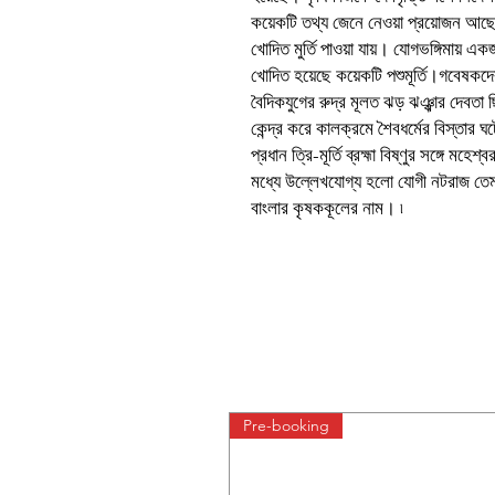
কয়েকটি তথ্য জেনে নেওয়া প্রয়োজন আছে
খোদিত মুর্তি পাওয়া যায়। যোগভঙ্গিমায় এ
খোদিত হয়েছে কয়েকটি পশুমূর্তি।গবেষকদের
বৈদিকযুগের রুদ্র মূলত ঝড় ঝঞ্ঝার দেবতা
কেন্দ্র করে কালক্রমে শৈবধর্মের বিস্তার ঘট
প্রধান ত্রি-মূর্তি ব্রহ্মা বিষ্ণুর সঙ্গে
মধ্যে উল্লেখযোগ্য হলো যোগী নটরাজ ত
বাংলার কৃষককূলের নাম। ৷
Pre-booking