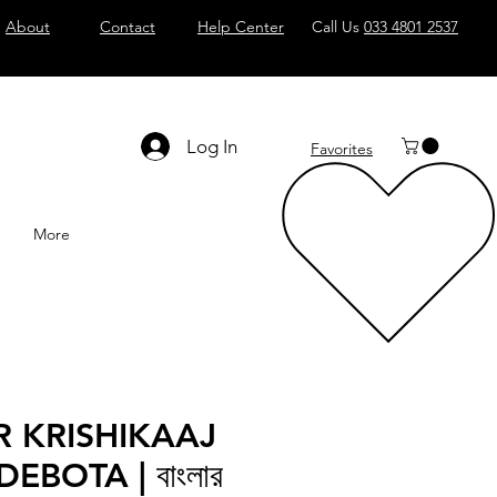
About
Contact
Help Center
Call Us
033 4801 2537
Log In
Favorites
More
 KRISHIKAAJ
EBOTA | বাংলার