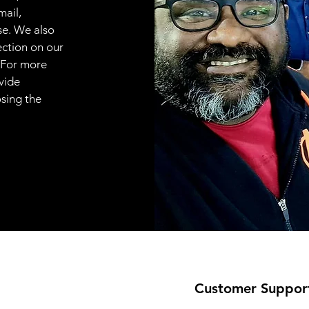
mail,
se. We also
ection on our
 For more
vide
osing the
Customer Suppor