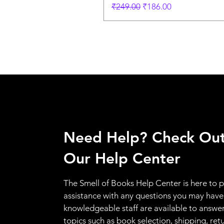
Regular Price
Sale Price
₹249.00
₹186.00
Need Help? Check Ou
Our Help Center
The Smell of Books Help Center is here to 
assistance with any questions you may have
knowledgeable staff are available to answer
topics such as book selection, shipping, ret