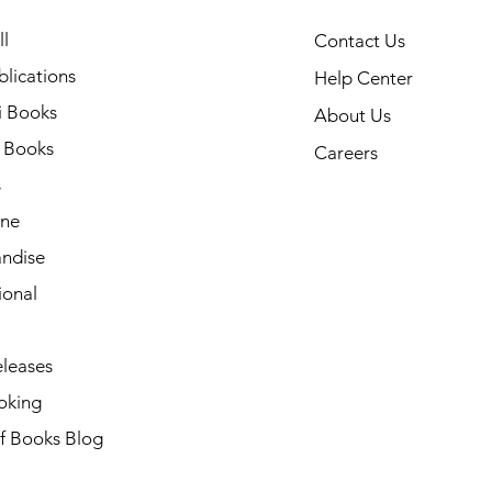
l
Contact Us
lications
Help Center
i Books
About Us
h Books
Careers
s
ne
ndise
ional
leases
oking
of Books Blog