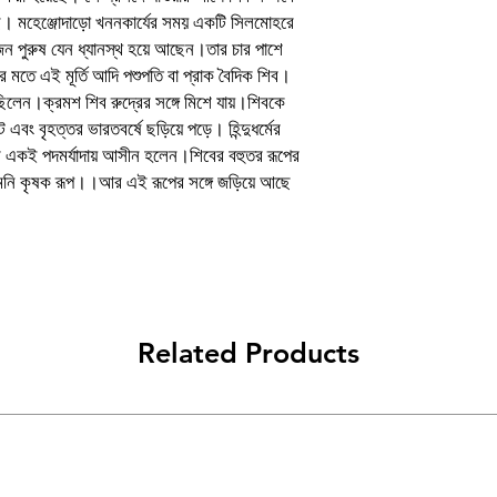
Authors
। মহেঞ্জোদাড়ো খননকার্যের সময় একটি সিলমোহরে
কজন পুরুষ যেন ধ্যানস্থ হয়ে আছেন।তার চার পাশে
Publisher list
 মতে এই মূর্তি আদি পশুপতি বা প্রাক বৈদিক শিব।
Languages
 ছিলেন।ক্রমশ শিব রুদ্রের সঙ্গে মিশে যায়।শিবকে
ে এবং বৃহত্তর ভারতবর্ষে ছড়িয়ে পড়ে। হিন্দুধর্মের
Binding
 মহেশ্বর একই পদমর্যাদায় আসীন হলেন।শিবের বহুতর রূপের
েমনি কৃষক রূপ।।আর এই রূপের সঙ্গে জড়িয়ে আছে
Related Products