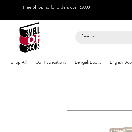
Free Shipping for orders over ₹2000
Shop All
Our Publications
Bengali Books
English Boo