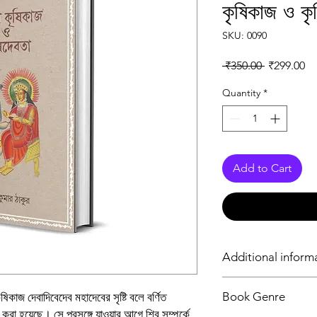
কৃষিকাজ ও কৃ
SKU: 0090
Regular Pr
Sa
 ₹350.00 
₹299.00
Quantity
*
Add to Cart
Additional inform
Type of Product
Book Genre
ৃষিকাজ দেবাদিবেদেব মহাদেবের সৃষ্টি বলে বর্ণিত
 করা হয়েছে। সে প্রসঙ্গে যাওয়ার আগে শিব সম্পর্কে