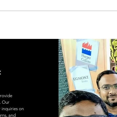
t
provide
. Our
 inquiries on
urns, and