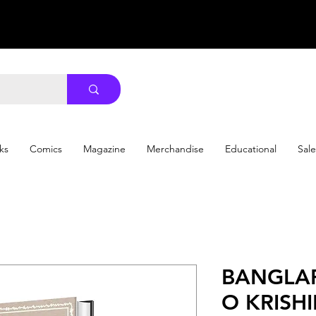
ks
Comics
Magazine
Merchandise
Educational
Sale
BANGLAR
O KRISHID