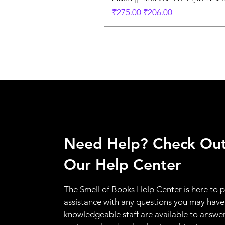
Regular Price
Sale Price
₹275.00
₹206.00
Need Help? Check Ou
Our Help Center
The Smell of Books Help Center is here to 
assistance with any questions you may have
knowledgeable staff are available to answer