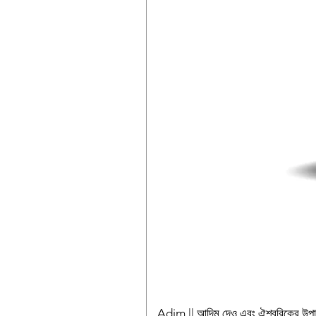
Adim || আদিম দেও এবং ঐশ্বরিকের উ