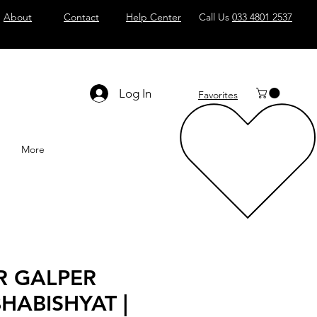
About
Contact
Help Center
Call Us
033 4801 2537
Log In
Favorites
More
R GALPER
HABISHYAT |