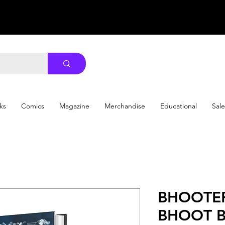
ks
Comics
Magazine
Merchandise
Educational
Sale
BHOOTE
BHOOT B