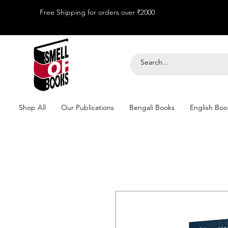
Free Shipping for orders over ₹2000
Shop All
Our Publications
Bengali Books
English Boo