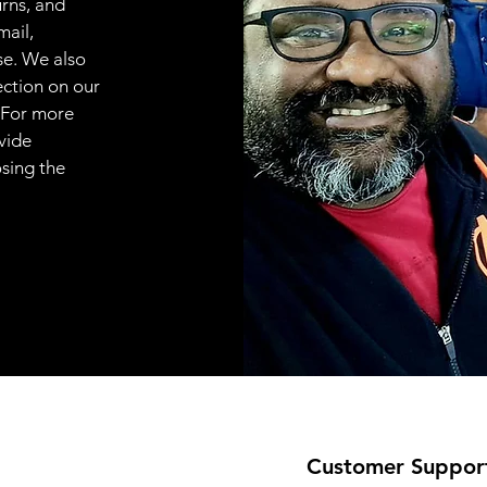
urns, and
mail,
se. We also
ection on our
 For more
vide
osing the
Customer Suppor