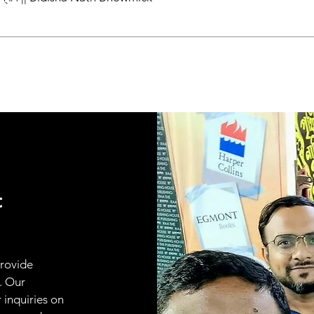
t
provide
. Our
 inquiries on