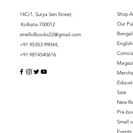
Shop Al
14C/1, Surya Sen Street,
Our Pub
Kolkata-700012
Bengal
smellofbooks22@gmail.com
Englis
+91 95353 99044,
Comic
+91 9874540616
Magazi
Mercha
Educat
Sale
New Re
Pre-bo
Smell 
Events