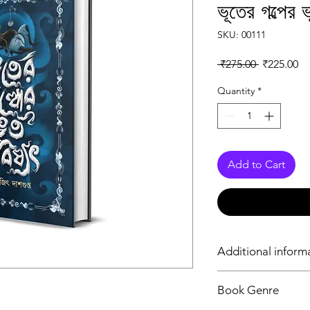
ভূতের গল্পের 
SKU: 00111
Regular Pr
Sa
 ₹275.00 
₹225.00
Quantity
*
Add to Cart
Additional inform
Type of Product
Book Genre