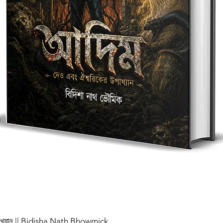
পাখ্যান || Bidisha Nath Bhowmick