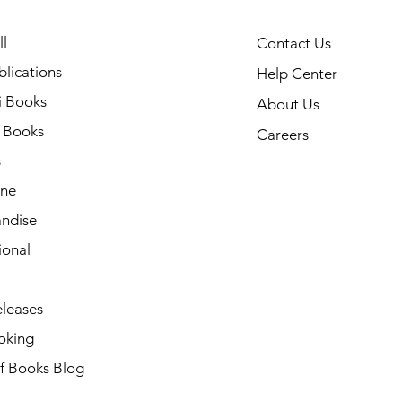
l
Contact Us
lications
Help Center
i Books
About Us
h Books
Careers
s
ne
ndise
ional
leases
oking
of Books Blog