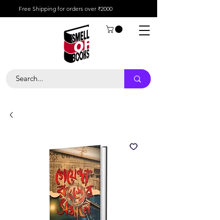
Free Shipping for orders over ₹2000