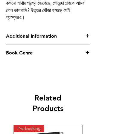
কখনো মাথায় প্রশ্ন জেগেছে, গোয়েন্দা গল্পকে আমরা
কেন ভালবাসি? উত্তর খোঁজা হয়েছে সেই
প্রশ্নেরও।
Additional information
Type of Product
Physical
Book Genre
Authors
Pralay Basu
Publisher list
Khori Prakashani
Languages
Bengali
Related
Binding
Hardbound
Products
Pre-booking
Pre-booking