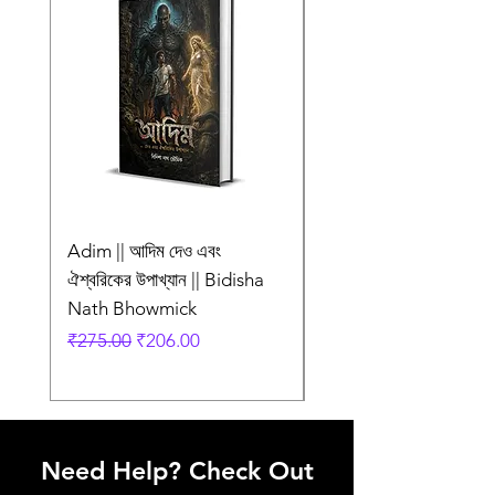
Adim || আদিম দেও এবং
AMI SHEI MANUSH
ঐশ্বরিকের উপাখ্যান || Bidisha
AAR NEI || আমি সেই মানু
Nath Bhowmick
আর নেই || ABIR
Regular Price
Sale Price
Regular Price
₹275.00
₹206.00
₹249.00
Need Help? Check Out