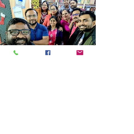
Store Location
14C/1, Surya Sen Street, Kolkata-700012
smellofbooks22@gmail.com
+91 95353 99044
,
+91 9874540616