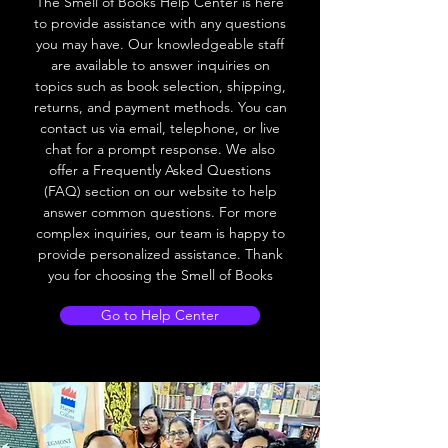
The Smell of Books Help Center is here
to provide assistance with any questions
you may have. Our knowledgeable staff
are available to answer inquiries on
topics such as book selection, shipping,
returns, and payment methods. You can
contact us via email, telephone, or live
chat for a prompt response. We also
offer a Frequently Asked Questions
(FAQ) section on our website to help
answer common questions. For more
complex inquiries, our team is happy to
provide personalized assistance. Thank
you for choosing the Smell of Books
Go to Help Center