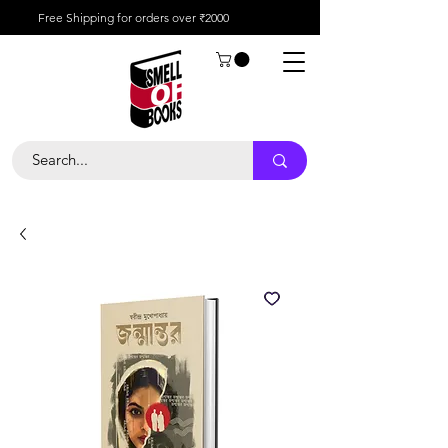
Free Shipping for orders over ₹2000