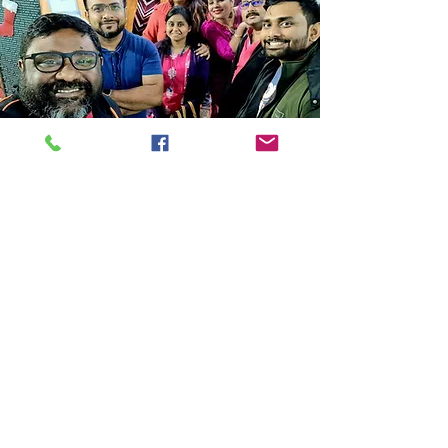
Store Location
14C/1, Surya Sen Street, Kolkata-700012
smellofbooks22@gmail.com
+91 95353 99044
,
+91 9874540616