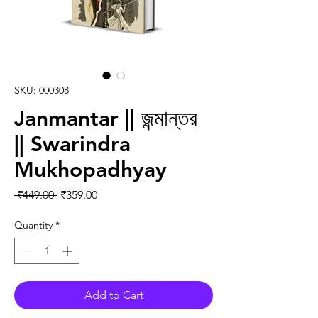
SKU: 000308
Janmantar || জন্মান্তর
|| Swarindra
Mukhopadhyay
Regular Price
Sale Price
 ₹449.00 
₹359.00
Quantity
*
Add to Cart