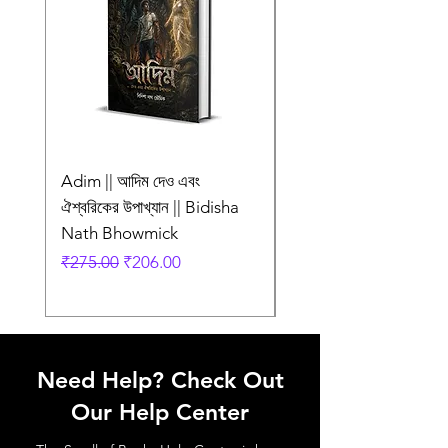
Adim || আদিম দেও এবং
AMI SHEI MANUSH
ঐশ্বরিকের উপাখ্যান || Bidisha
AAR NEI || আমি সেই মানু
Nath Bhowmick
আর নেই || ABIR
Regular Price
Sale Price
Regular Price
₹275.00
₹206.00
₹249.00
Need Help? Check Out
Our Help Center