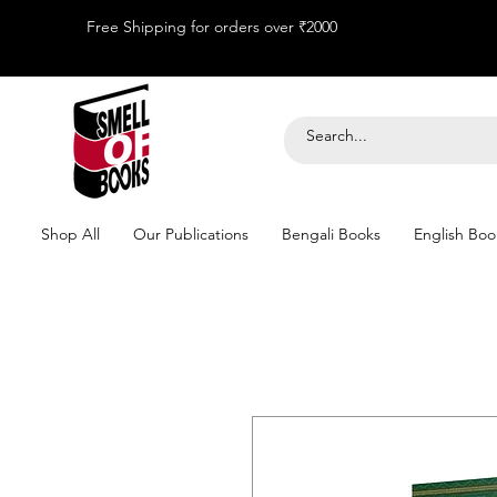
Free Shipping for orders over ₹2000
Shop All
Our Publications
Bengali Books
English Boo