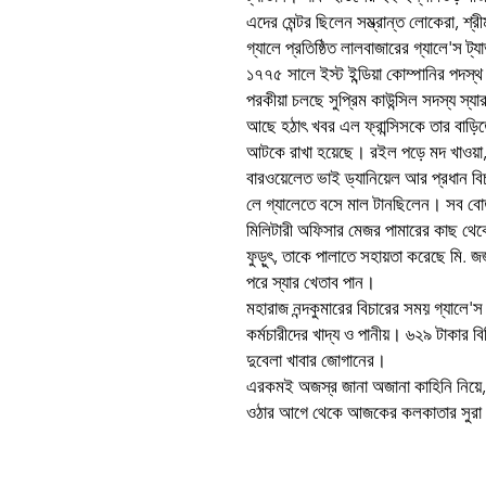
এদের মেন্টর ছিলেন সম্ভ্রান্ত লোকেরা, শ্
গ্যালে প্রতিষ্ঠিত লালবাজারের গ্যালে'স ট্
১৭৭৫ সালে ইস্ট ইন্ডিয়া কোম্পানির পদস্থ 
পরকীয়া চলছে সুপ্রিম কাউন্সিল সদস্য স্যার
আছে হঠাৎ খবর এল ফ্রান্সিসকে তার বাড়
আটকে রাখা হয়েছে। রইল পড়ে মদ খাওয়া, ম
বারওয়েলেত ভাই ড্যানিয়েল আর প্রধান বি
লে গ্যালেতে বসে মাল টানছিলেন। সব বোতল
মিলিটারী অফিসার মেজর পামারের কাছ থে
ফুড়ুৎ, তাকে পালাতে সহায়তা করেছে মি. জ
পরে স্যার খেতাব পান।
মহারাজ নন্দকুমারের বিচারের সময় গ্যালে'স
কর্মচারীদের খাদ্য ও পানীয়। ৬২৯ টাকার ব
দুবেলা খাবার জোগানের।
এরকমই অজস্র জানা অজানা কাহিনি নিয়ে
ওঠার আগে থেকে আজকের কলকাতার সুরা ক