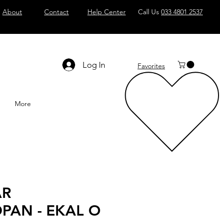
About
Contact
Help Center
Call Us
033 4801 2537
Log In
Favorites
More
AR
AN - EKAL O