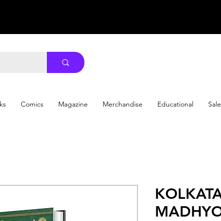
ks
Comics
Magazine
Merchandise
Educational
Sale
KOLKAT
MADHYOP