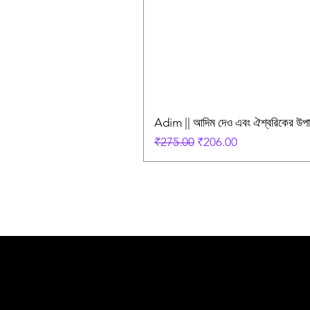
Adim || আদিম দেও এবং ঐশ্বরিকের উ
Regular Price
Sale Price
₹275.00
₹206.00