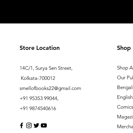
Store Location
Shop
Shop Al
14C/1, Surya Sen Street,
Our Pub
Kolkata-700012
Bengal
smellofbooks22@gmail.com
Englis
+91 95353 99044,
Comic
+91 9874540616
Magazi
Mercha