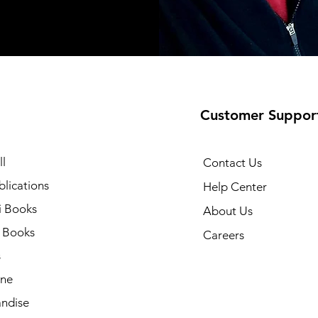
Customer Suppor
l
Contact Us
lications
Help Center
i Books
About Us
h Books
Careers
s
ne
ndise