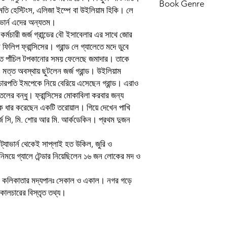
Type of Product
Book Genre
রীমতি হেস্টিংস, এলিজা ইম্পে বা উইলিয়াম হিকি। লে
Authors
যাভার্ন এদের অন্যতম।
কর্মচারী জর্জ গ্রান্ডের বৌ ইসাবেলার এর সাথে জোর
Publisher list
 ফিলিপ ফ্রান্সিসের। গ্রান্ড লে গ্যালেতে মদে ডুবে
িতে পাঁচিল টপকানোর সময় ফেলেছে জমাদার। তাকে
Languages
ত্ত অবস্থায় ছুটলেন জর্জ গ্রান্ড। উইলিয়াম
চারপতি ইমপেকে নিয়ে বেরিয়ে এসেছেন গ্রান্ড। এরাও
Binding
ের বন্ধু। ফ্রান্সিসের মোকাবিলা করবার জন্য
Publishing Year
কে ধার করেছেন একটি তরোয়াল। গিয়ে দেখেন পাখি
র্জ সি, মি. শোর আর মি. আর্কডেকিন। প্রথম দুজন
 ট্যাভার্ন থেকেই সাপ্লাই হত উকিল, জুরি ও
িনিময়ে গ্যালে টেন্ডার নিয়েছিলেন ১৬ জন লোকের মদ ও
, কলিকাতার মদ্যপানঃ সেকাল ও একাল। নগর গড়ে
ালচারের বিস্তৃত তথ্য।