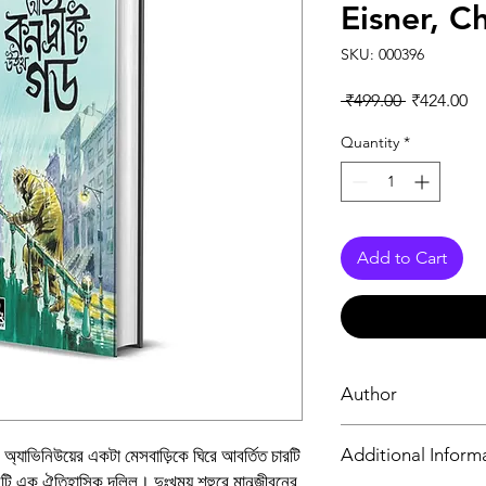
Eisner, C
SKU: 000396
Regular Pr
Sa
 ₹499.00 
₹424.00
Quantity
*
Add to Cart
Author
উইল আইসনার, চার্বাক দীপ্ত
Additional Inform
 অ্যাভিনিউয়ের একটা মেসবাড়িকে ঘিরে আবর্তিত চারটি
েলটি এক ঐতিহাসিক দলিল। দুঃখময় শহুরে মানব্জীবনের