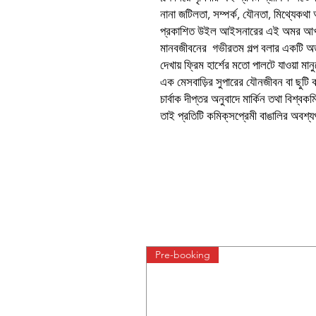
নানা জটিলতা, সম্পর্ক, যৌনতা, মিথ্যে
প্রকাশিত উইল আইসনারের এই অমর আখ্যান
মানবজীবনের গভীরতম গল্প বলার একটি অত্
দেখায় ফ্রিম হার্শের মতো পালটে যাওয়া মা
এক মেসবাড়ির সুপারের যৌনজীবন বা ছুটি ক
চার্বাক দীপ্তর অনুবাদে মার্কিন তথা বি
তাই প্রতিটি কমিক্‌সপ্রেমী বাঙালির অবশ্য
Pre-booking