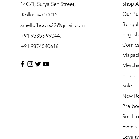
Shop Al
14C/1, Surya Sen Street,
Our Pub
Kolkata-700012
Bengal
smellofbooks22@gmail.com
Englis
+91 95353 99044,
Comic
+91 9874540616
Magazi
Mercha
Educat
Sale
New Re
Pre-bo
Smell 
Events
Loyalty