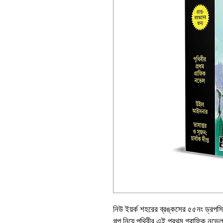
নিউ ইয়র্ক শহরের ব্রঙ্কসের ৫৫নং ড্রপসি
গল্প নিয়ে পৃথিবীর এই প্রথম গ্রাফিক নভ