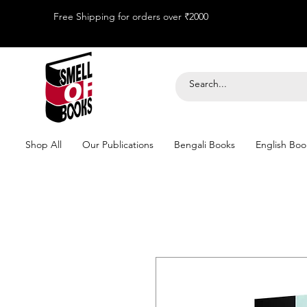
Free Shipping for orders over ₹2000
Shop All
Our Publications
Bengali Books
English Boo