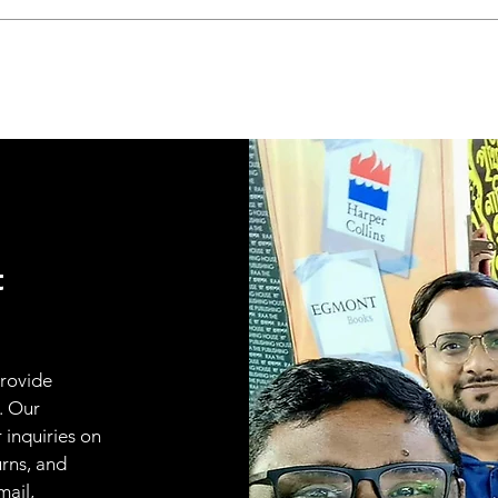
t
provide
. Our
 inquiries on
urns, and
mail,