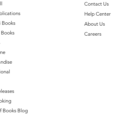
l
Contact Us
lications
Help Center
i Books
About Us
h Books
Careers
s
ne
ndise
ional
leases
oking
of Books Blog