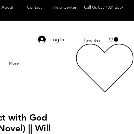
About
Contact
Help Center
Call Us
033 4801 2537
Log In
Favorites
More
ct with God
ovel) || Will