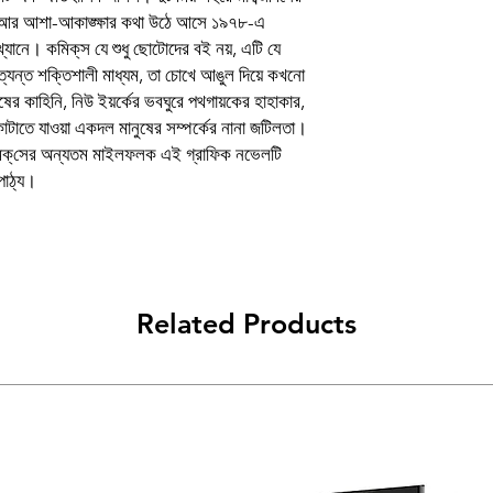
কথা আর আশা-আকাঙ্ক্ষার কথা উঠে আসে ১৯৭৮-এ
Book
ে। কমিক্‌স যে শুধু ছোটোদের বই নয়, এটি যে
Author
যন্ত শক্তিশালী মাধ্যম, তা চোখে আঙুল দিয়ে কখনো
নুষের কাহিনি, নিউ ইয়র্কের ভবঘুরে পথগায়কের হাহাকার,
Binding
াটাতে যাওয়া একদল মানুষের সম্পর্কের নানা জটিলতা।
শ্বকমিক্‌সের অন্যতম মাইলফলক এই গ্রাফিক নভেলটি
Publishing Date
পাঠ্য।
Publisher
প্ৰচ্ছদ ও অলংকরণ
Related Products