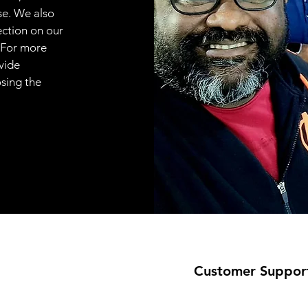
se. We also
ection on our
 For more
vide
osing the
Customer Suppor