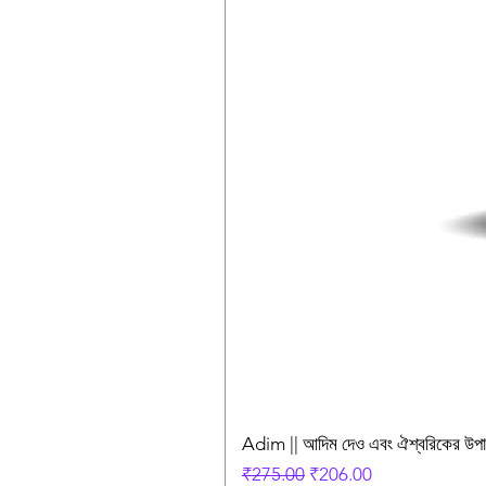
Adim || আদিম দেও এবং ঐশ্বরিকের উ
Regular Price
Sale Price
₹275.00
₹206.00