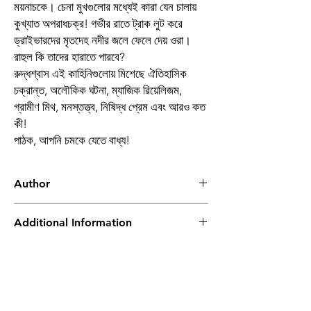
ময়নাচকে। চেনা মুখগুলোর মধ্যেই কারা যেন চালায়
কুখ্যাত অপরাধচক্র! গভীর রাতে ট্রাক লুট করে
ড্রাইভারদের মৃতদেহ নদীর জলে ফেলে দেয় ওরা।
রাহুল কি তাদের হারাতে পারবে?
রুদ্ধশ্বাস এই কাহিনিগুলোয় মিশেছে ঐতিহাসিক
চক্রান্ত, অলৌকিক ঘটনা, ম্যাজিক রিয়েলিজম,
গ্রামীণ মিথ, মনস্তত্ত্ব, নিষিদ্ধ প্রেম এবং আরও কত
কী!
পাঠক, আপনি চমকে যেতে বাধ্য!
Author
সৈয়দ মুস্তাফা সিরাজ
Additional Information
Book
সৈয়দ মুস্তাফা সিরাজের
দুষ্প্রাপ্য থ্রিলার
Author
সৈয়দ মুস্তাফা সিরাজ