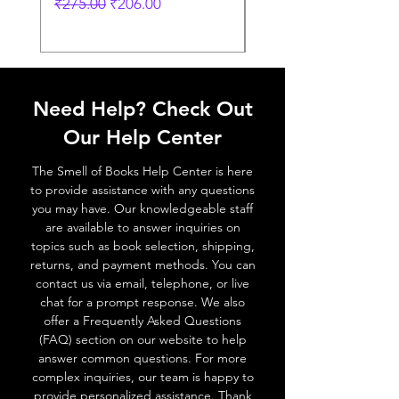
Regular Price
Sale Price
Regular Price
₹275.00
₹206.00
₹249.00
Need Help? Check Out
Our Help Center
The Smell of Books Help Center is here
to provide assistance with any questions
you may have. Our knowledgeable staff
are available to answer inquiries on
topics such as book selection, shipping,
returns, and payment methods. You can
contact us via email, telephone, or live
chat for a prompt response. We also
offer a Frequently Asked Questions
(FAQ) section on our website to help
answer common questions. For more
complex inquiries, our team is happy to
provide personalized assistance. Thank