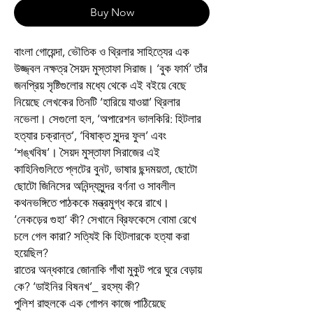
Buy Now
বাংলা গোয়েন্দা, ভৌতিক ও থ্রিলার সাহিত্যের এক
উজ্জ্বল নক্ষত্র সৈয়দ মুস্তাফা সিরাজ। ‘বুক ফার্ম’ তাঁর
জনপ্রিয় সৃষ্টিগুলোর মধ্যে থেকে এই বইয়ে বেছে
নিয়েছে লেখকের তিনটি ‘হারিয়ে যাওয়া’ থ্রিলার
নভেলা। সেগুলো হল, ‘অপারেশন ভালকিরি: হিটলার
হত্যার চক্রান্ত’, ‘বিষাক্ত সুন্দর ফুল’ এবং
‘শঙ্খবিষ’। সৈয়দ মুস্তাফা সিরাজের এই
কাহিনিগুলিতে প্লটের বুনট, ভাষার ছন্দময়তা, ছোটো
ছোটো জিনিসের অনিন্দ্যসুন্দর বর্ণনা ও সাবলীল
কথনভঙ্গিতে পাঠককে মন্ত্রমুগ্ধ করে রাখে।
‘নেকড়ের গুহা’ কী? সেখানে ব্রিফকেসে বোমা রেখে
চলে গেল কারা? সত্যিই কি হিটলারকে হত্যা করা
হয়েছিল?
রাতের অন্ধকারে জোনাকি গাঁথা মুকুট পরে ঘুরে বেড়ায়
কে? ‘ডাইনির বিষনখ’_ রহস্য কী?
পুলিশ রাহুলকে এক গোপন কাজে পাঠিয়েছে