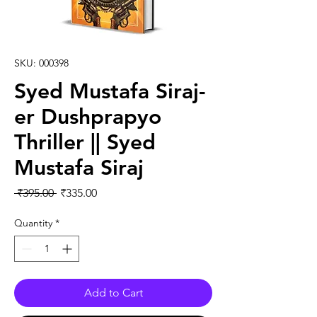
SKU: 000398
Syed Mustafa Siraj-
er Dushprapyo
Thriller || Syed
Mustafa Siraj
Regular Price
Sale Price
 ₹395.00 
₹335.00
Quantity
*
Add to Cart