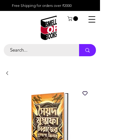
Free Shipping for orders over ₹2000