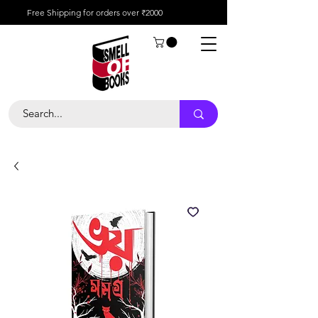
Free Shipping for orders over ₹2000