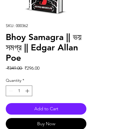
SKU: 000362
Bhoy Samagra || ভয়
সমগ্র || Edgar Allan
Poe
Regular Price
Sale Price
 ₹349.00 
₹296.00
Quantity
*
Add to Cart
Buy Now