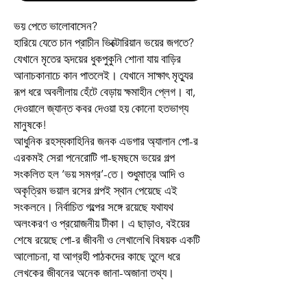
ভয় পেতে ভালোবাসেন?
হারিয়ে যেতে চান প্রাচীন ভিক্টোরিয়ান ভয়ের জগতে?
যেখানে মৃতের হৃদয়ের ধুকপুকুনি শোনা যায় বাড়ির
আনাচকানাচে কান পাতলেই। যেখানে সাক্ষাৎ মৃত্যুর
রূপ ধরে অবলীলায় হেঁটে বেড়ায় ক্ষমাহীন প্লেগ। বা,
দেওয়ালে জ্যান্ত কবর দেওয়া হয় কোনো হতভাগ্য
মানুষকে!
আধুনিক রহস্যকাহিনির জনক এডগার অ্যালান পো-র
এরকমই সেরা পনেরোটি গা-ছমছমে ভয়ের গল্প
সংকলিত হল ‘ভয় সমগ্র’-তে। শুধুমাত্র আদি ও
অকৃত্রিম ভয়াল রসের গল্পই স্থান পেয়েছে এই
সংকলনে। নির্বাচিত গল্পের সঙ্গে রয়েছে যথাযথ
অলংকরণ ও প্রয়োজনীয় টীকা। এ ছাড়াও, বইয়ের
শেষে রয়েছে পো-র জীবনী ও লেখালেখি বিষয়ক একটি
আলোচনা, যা আগ্রহী পাঠকদের কাছে তুলে ধরে
লেখকের জীবনের অনেক জানা-অজানা তথ্য।