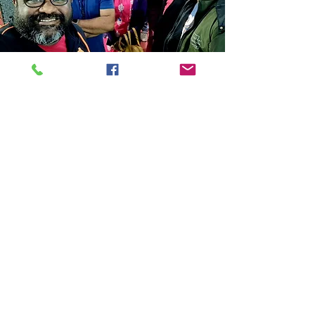
Store Location
14C/1, Surya Sen Street, Kolkata-700012
smellofbooks22@gmail.com
+91 95353 99044
,
+91 9874540616