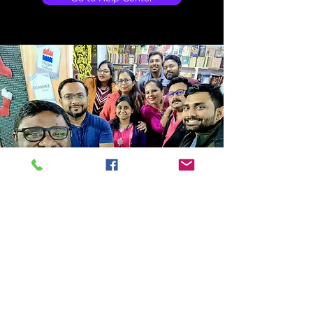
Store Location
14C/1, Surya Sen Street, Kolkata-700012
smellofbooks22@gmail.com