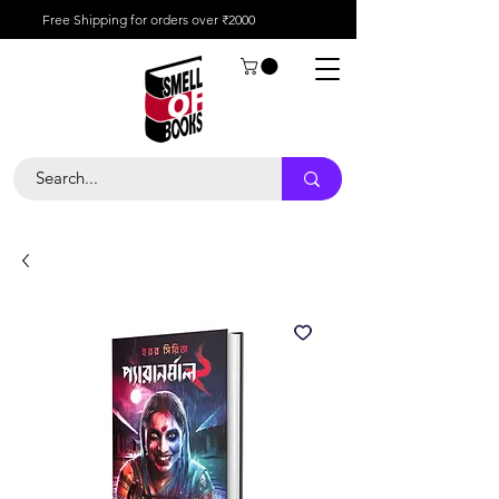
Free Shipping for orders over ₹2000