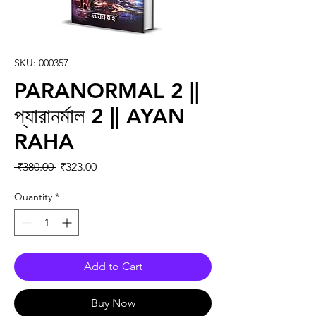
SKU: 000357
PARANORMAL 2 ||
প্যারানর্মাল 2 || AYAN
RAHA
Regular Price
Sale Price
 ₹380.00 
₹323.00
Quantity
*
Add to Cart
Buy Now