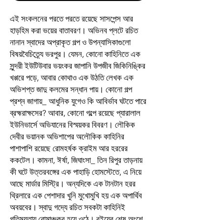
এই সংকলনের পরতে পরতে রয়েছে সাসপেন্স আর
হাড়হিম করা ভয়ের বাতাবরণ। অভিনব প্লটে রচিত
নানান স্বাদের অপ্রাকৃত গল্প ও উপন্যাসিকাগুলো
বিষয়বৈচিত্র্যে ভরপুর। যেমন, কোনো কাহিনিতে এক
সুন্দরী ইউটিউবার ভয়ংকর জাপানি উপজীব জিকিনিঙ্কির
খপ্পরে পড়ে, আবার কোথাও এক উঠতি লেখক এক
অভিশপ্ত জাদু কলমের সন্ধান পায়। কোনো গল্প
প্রশ্ন জাগায়_ আধুনিক যুগেও কি আবির্ভাব ঘটতে পারে
ব্রহ্মরাক্ষসের? আবার, কোনো গল্পে রয়েছে প্যারালাল
ইউনিভার্সে অভিযানের বিস্ময়কর বিবরণ। লৌকিক
দেবীর ভয়ানক অভিশাপের অলৌকিক কাহিনির
পাশাপাশি রয়েছে রোমহর্ষক ক্রাইম আর হররের
ককটেল। কামনা, ঈর্ষা, জিঘাংসা_ তিন রিপুর তাড়নায়
কী ঘটে উত্তরবঙ্গের এক পাহাড়ি হোমস্টেতে, এ নিয়ে
আছে মার্ডার মিস্ট্রি। অন্যদিকে এক টানটান হরর
থ্রিলারে এক পেশাদার খুনি মুখোমুখি হয় এক অপার্থিব
অবয়বের। স্বাদু গদ্যে রচিত সবকটা কাহিনিই
গতিময়তায় রোমাঞ্চকর হয়ে ওঠে। বইয়ের শেষ অংশে