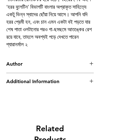
‘হরর বুলেটিন’ বিভাগটি বাংলার অপ্রাকৃত সাহিত্যে
একটু ভিন্ন স্বাদের ছোঁয়া নিয়ে আসে। আপনি যদি
হরর প্রেমী হন, এবং চান এমন একটা বই পড়তে যার
শেষ পাতা ওলটানোর পরও গা-ছমছমে আতঙ্কের রেশ
রয়ে যাবে, তাহলে অবশ্যই পড়ে দেখতে পারেন
প্যারানর্মাল ২
Author
অয়ন রাহা
Additional Information
Book
PARANORMAL 2
Author
AYAN RAHA
Binding
Hardcover
Related
Publishing Date
2024
Products