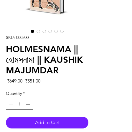
SKU: 000200
HOLMESNAMA ||
হোমসনামা || KAUSHIK
MAJUMDAR
Regular Price
Sale Price
 ₹649.00 
₹551.00
Quantity
*
Add to Cart