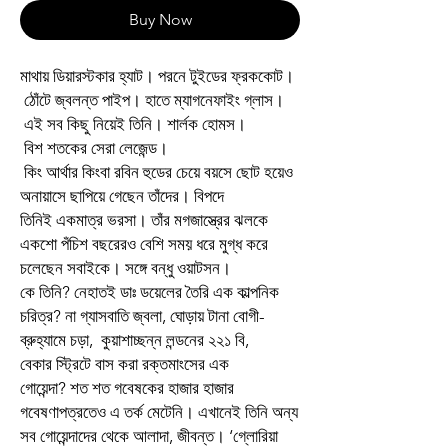
Buy Now
মাথায় ডিয়ারস্টকার হ্যাট। পরনে টুইডের ফ্রককোট।
ঠোঁটে জ্বলন্ত পাইপ। হাতে ম্যাগনেফাইং গ্লাস।
এই সব কিছু নিয়েই তিনি। শার্লক হোমস।
বিশ শতকের সেরা লেজেন্ড।
কিং আর্থার কিংবা রবিন হুডের চেয়ে বয়সে ছোট হয়েও
অনায়াসে ছাপিয়ে গেছেন তাঁদের। বিপদে
তিনিই একমাত্র ভরসা। তাঁর মগজাস্ত্রের ঝলকে
একশো পঁচিশ বছরেরও বেশি সময় ধরে মুগ্ধ করে
চলেছেন সবাইকে। সঙ্গে বন্ধু ওয়াটসন।
কে তিনি? নেহাতই ডাঃ ডয়েলের তৈরি এক কাল্পনিক
চরিত্র? না গ্যাসবাতি জ্বলা, ঘোড়ায় টানা বোগী-
ব্রুহ্যামে চড়া, কুয়াশাচ্ছন্ন লন্ডনের ২২১ বি,
বেকার স্ট্রিটে বাস করা রক্তমাংসের এক
গোয়েন্দা? শত শত গবেষকের হাজার হাজার
গবেষণাপত্রতেও এ তর্ক মেটেনি। এখানেই তিনি অন্য
সব গোয়েন্দাদের থেকে আলাদা, জীবন্ত। ‘গ্লোরিয়া