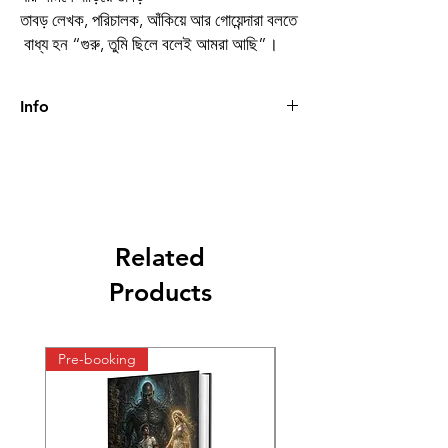
তাবড় লেখক, পরিচালক, আঁকিয়ে আর গোয়েন্দারা বলতে
বাধ্য হন “গুরু, তুমি ছিলে বলেই আমরা আছি”।
Info
Book
HOLMESNAMA
Author
KAUSHIK
MAJUMDAR
Related
Binding
Hardcover
Products
Publishing
2020
Date
Pre-booking
Pre-booking
Publisher
BOOK FARM
.