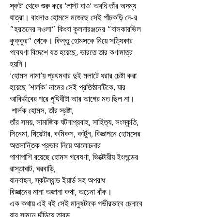
স্কট’ থেকে শুরু করে ‘লাস্ট বাও’ অবধি তাঁর অদম্য
যাত্রা। বাংলাও হোমসে মজেছে সেই পাঁচকড়ি দে-র
“হরতনের নওলা” কিংবা কুলদারঞ্জনের “বাসকারভিল
কুক্কুর” থেকে। কিন্তু হোমসকে নিয়ে সত্যিকার
গবেষণা বিদেশে যত হয়েছে, ভারতে তার কণামাত্র
হয়নি।
‘হোমস নামা’য় প্রথমবার দুই মলাটে ধরার চেষ্টা করা
হয়েছে ‘শার্লক’ নামের সেই প্রতিষ্ঠানটিকে, যার
আবির্ভাবের পরে পৃথিবীটা আর আগের মত ছিল না।
শার্লক হোমস, তাঁর স্রষ্টা,
তাঁর সময়, সামাজিক ঘটনাপ্রবাহ, সাহিত্য, সংস্কৃতি,
সিনেমা, থিয়েটার, কমিকস, কার্টুন, বিজ্ঞাপনে হোমসের
অতলান্তিক প্রভাব নিয়ে আলোচনার
পাশাপাশি রয়েছে হোমস গবেষণা, ভিক্টোরীয় ইংলন্ডের
রাস্তাঘাট, ঘরবাড়ি,
যানবাহন, স্কটল্যান্ড ইয়ার্ড সহ অপরাধ
বিজ্ঞানের নানা অজানা কথা, অচেনা বাঁক।
এক কথায় এই বই সেই মানুষটাকে গভীরভাবে চেনাবে
যার সামনে দাঁড়িয়ে তাবড়