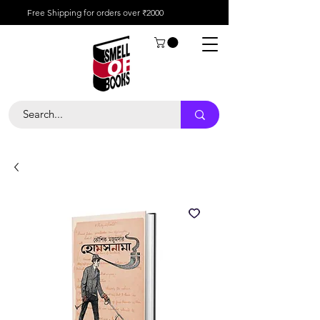
Free Shipping for orders over ₹2000