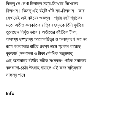
কিন্তু সে লেখা নিতান্ত সত্য-মিথ্যের মিশেলের
ফিকশন। কিন্তু এই বইটি খাঁটি নন-ফিকশন। আর
সেখানেই এই বইয়ের গুরুত্ব। প্রায় ফটোগ্রাফের
মতো অতীত কলকাতার রাত্রি রহস্যকে তিনি ফুটিয়ে
তুলেছেন নিখুঁত ভাবে। অতীতের বইটিকে টীকা,
অসংখ্য দুষ্প্রাপ্য আলোকচিত্র ও অলঙ্করণ-সহ নব
রূপে কলকাতার রাত্রি রহস্য নামে প্রকাশ করেছে
বুকফার্ম (সম্পাদনা ও টীকা কৌশিক মজুমদার).
এই অসামান্য বইটির সটীক সংস্করণ পাঠক সমাজের
কলকাতা-চর্চায় উৎসাহ বাড়ালে এই কাজ সত্যিকার
সাফল্য পাবে।
Info
Book
কলকাতার রাত্রি রহস্য
Author
শ্রী হেমেন্দ্রকুমার রায়