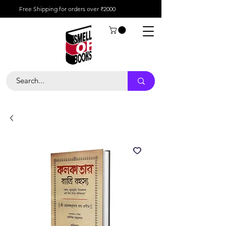
Free Shipping for orders over ₹2000