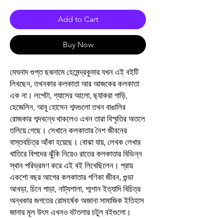
Add to Cart
Buy Now
মেঘনাদ গুপ্ত ছদ্মনামে হেমেন্দ্রকুমার যখন এই বইটি
লিখছেন, তখনকার কলকাতা আর আজকের কলকাতা
এক না। লপেটা, গ্যাসের আলো, ছ্যাকরা গাড়ি,
হেজেলিন, আবু হোসেন শব্দগুলো তখন বাঙালির
রোজকার শব্দবন্ধে থাকলেও এখন তারা বিস্মৃতির অতলে
তলিয়ে গেছে। সেখানে কলকাতার নৈশ জীবনের
বাস্তবচিত্র আঁকা হয়েছে। বোঝা যায়, লেখক লেখার
খাতিরে বিপদের ঝুঁকি নিয়েও রাতের কলকাতার বিভিন্ন
স্থান পরিভ্রমণ করে এই বই লিখেছিলেন। প্রায়
একশো বছর আগের কলকাতার গণিকা জীবন, গুন্ডা
আখড়া, চিনে পাড়া, নাট্যশালা, শ্মশান ইত্যাদি বিচিত্র
অন্ধকার জগতের রোমহর্ষক অজানা সামাজিক ইতিহাস
জানার মূল উৎস এখনও বটতলার চটুল বইগুলো।