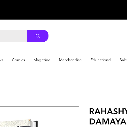
ks
Comics
Magazine
Merchandise
Educational
Sale
RAHASH
DAMAYA