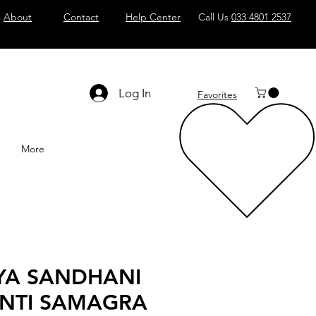
About
Contact
Help Center
Call Us
033 4801 2537
Log In
Favorites
More
YA SANDHANI
NTI SAMAGRA