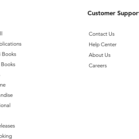
Customer Suppor
l
Contact Us
lications
Help Center
i Books
About Us
h Books
Careers
s
ne
ndise
ional
leases
oking