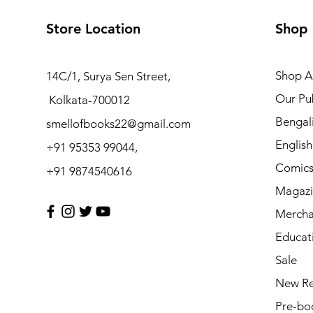
Store Location
Shop
Shop Al
14C/1, Surya Sen Street,
Our Pub
Kolkata-700012
Bengal
smellofbooks22@gmail.com
Englis
+91 95353 99044,
Comic
+91 9874540616
Magazi
Mercha
Educat
Sale
New Re
Pre-bo