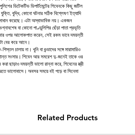
পুলিশের ডিটেকটিভ ডিপার্টমেন্টের শিবেনকে কিছু জটিল
Author
যুক্তি, বুদ্ধি, কোনো ঘটনার সঠিক বিশ্লেষণ ইত্যাদি
সমাধান করেছে। এটা অস্বাভাবিক নয়। একজন
Binding
নাবশেষ বা কোনো পাণ্ডুলিপির ছেঁড়া পাতা প্রভৃতি
Publishing Date
ঘটনার ওপর আলোকপাত করেন, সেই রকম ভাবে দময়ন্তী
পটা বের করে আনে।
Publisher
পিস্তল চালায় না। খুনি বা গুন্ডাদের সঙ্গে মারামারিও
শান্ত সংসার। শিবেন আর সমরেশ দু-জনেই তাকে ওর
প্ৰচ্ছদ ও অলংকরণ
রা ছাড়াও দময়ন্তী ভালো রান্না করে, শিবেনের স্ত্রী
 করতে ভালোবাসে। অবসর সময়ে বই পড়ে বা সিনেমা
Language
Related Products