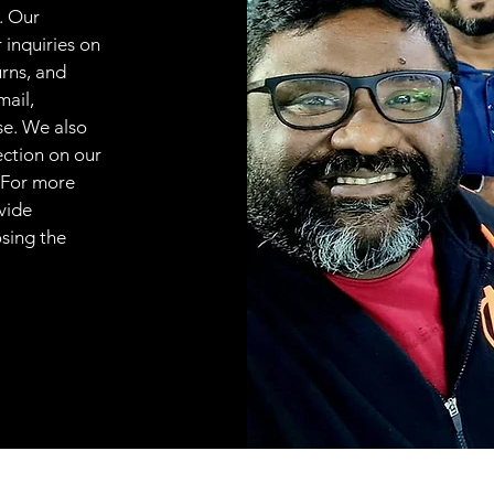
. Our
 inquiries on
urns, and
mail,
se. We also
ection on our
 For more
vide
osing the