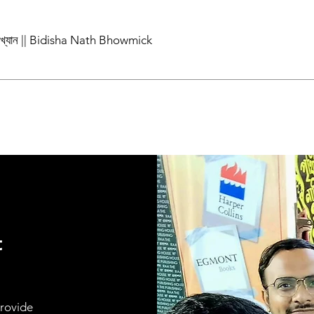
পাখ্যান || Bidisha Nath Bhowmick
t
provide