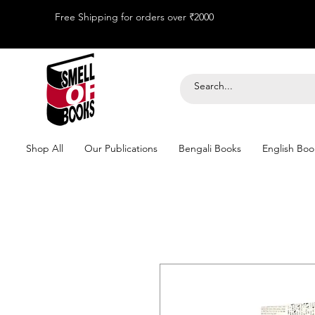
Free Shipping for orders over ₹2000
Shop All
Our Publications
Bengali Books
English Boo