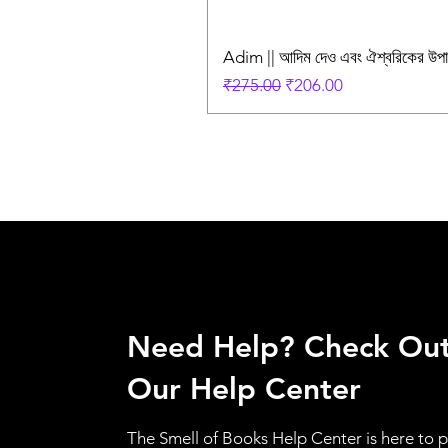
Adim || আদিম দেও এবং ঐশ্বরিকের উ
Regular Price
Sale Price
₹275.00
₹206.00
Need Help? Check Ou
Our Help Center
The Smell of Books Help Center is here to 