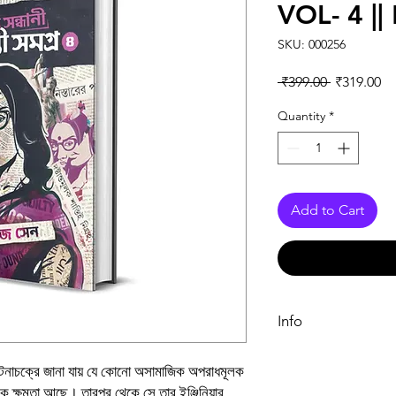
VOL- 4 |
SKU: 000256
Regular Pr
Sa
 ₹399.00 
₹319.00
Quantity
*
Add to Cart
Info
Book
টনাচক্রে জানা যায় যে কোনো অসামাজিক অপরাধমূলক
ক ক্ষমতা আছে। তারপর থেকে সে তার ইঞ্জিনিয়ার