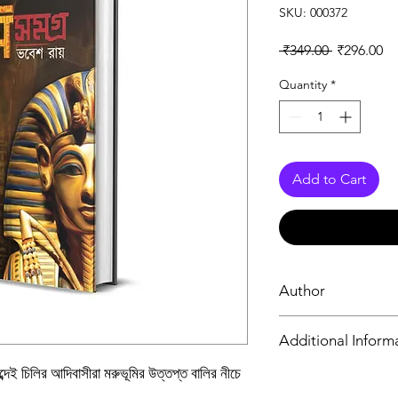
SKU: 000372
Regular Pr
Sa
 ₹349.00 
₹296.00
Quantity
*
Add to Cart
Author
ভবেশ রায়
Additional Inform
াব্দেই চিলির আদিবাসীরা মরুভূমির উত্তপ্ত বালির নীচে
Book