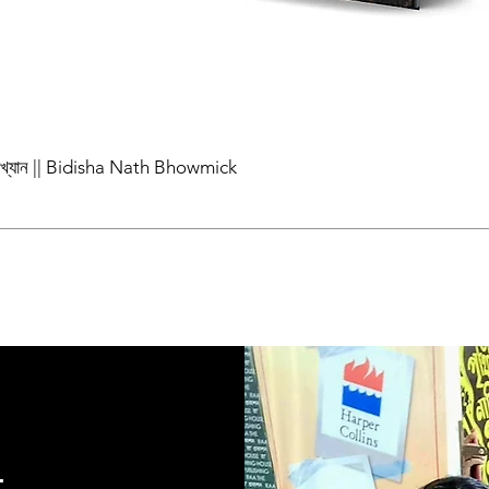
পাখ্যান || Bidisha Nath Bhowmick
t