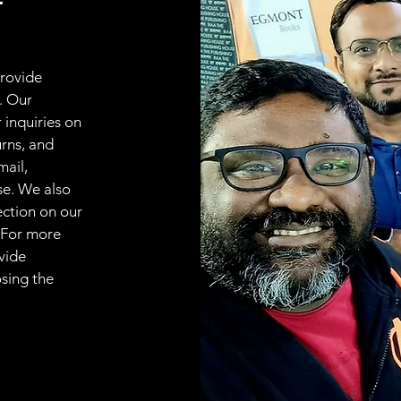
provide
. Our
 inquiries on
urns, and
mail,
se. We also
ection on our
 For more
vide
osing the