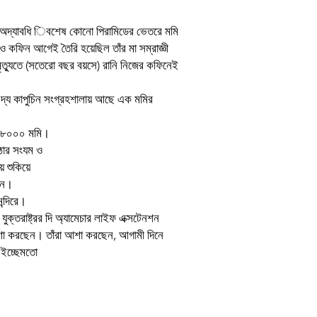
Author
ু, অদ্যাবধি িবশেষ কোনো পিরামিডের ভেতরে মমি
ও কফিন আগেই তৈরি হয়েছিল তাঁর মা সম্রাজ্ঞী
Binding
মৃত্যুতে (সতেরো বছর বয়সে) রানি নিজের কফিনেই
Publishing Date
র দ্য কাপুচিন সংগ্রহশালায় আছে এক মমির
Publisher
ায় ৮০০০ মমি।
প্ৰচ্ছদ ও অলংকরণ
কঠোর সংযম ও
ে শুকিয়ে
েন।
্দিরে।
ুক্তরাষ্ট্রর দি অ্যামেচার লাইফ এক্সটেনশন
েষণা করছেন। তাঁরা আশা করছেন, আগামী দিনে
 ইচ্ছেমতো