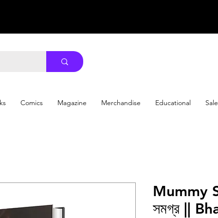
ks
Comics
Magazine
Merchandise
Educational
Sale
Mummy Sa
সমগ্র || B