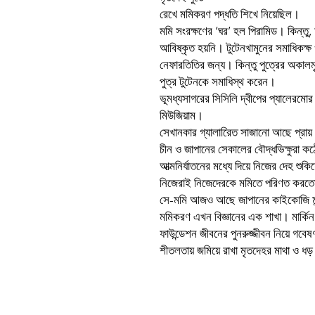
রেখে মমিকরণ পদ্ধতি শিখে নিয়েছিল।
মমি সংরক্ষণের ‘ঘর’ হল পিরামিড। কিন্ত
আবিষ্কৃত হয়নি। টুটেনখামুনের সমাধিকক্ষ 
নেফারতিতির জন্য। কিন্তু পুত্রের অকাল
পুত্র টুটেনকে সমাধিস্থ করেন।
ভূমধ্যসাগরের সিসিলি দ্বীপের প্যালেরমো
মিউজিয়াম।
সেখানকার গ্যালারিেত সাজানো আছে প্র
চীন ও জাপানের সেকালের বৌদ্ধভিক্ষুরা 
আত্মনির্যাতনের মধ্যে দিয়ে নিজের দেহ শুকিয়
নিজেরাই নিজেদেরকে মমিতে পরিণত করত
সে-মমি আজও আছে জাপানের কাইকোজি মন
মমিকরণ এখন বিজ্ঞানের এক শাখা। মার্কিন য
ফাউন্ডেশন জীবনের পুনরুজ্জীবন নিয়ে গব
শীতলতায় জমিয়ে রাখা মৃতদেহর মাথা ও ধড়