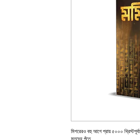
মিশরেরও বহু আগে প্রায় ৫০০০ খ্রিস্টপূর্ব
মৃতদেহ পুঁতে