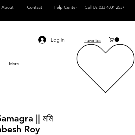
About
Contact
Help Center
Call Us
033 4801 2537
Log In
Favorites
More
magra || মমি
habesh Roy