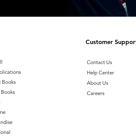
Customer Suppor
l
Contact Us
lications
Help Center
i Books
About Us
h Books
Careers
s
ne
ndise
ional