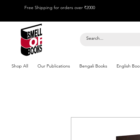
Free Shipping for orders over ₹2000
Shop All
Our Publications
Bengali Books
English Boo