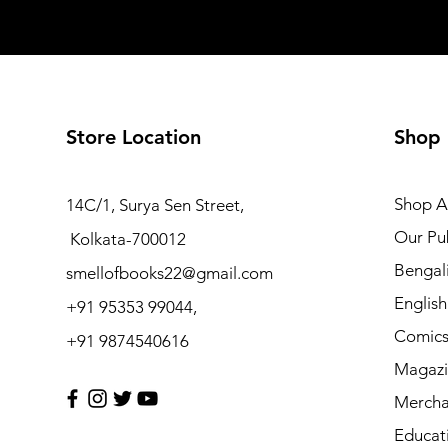
Store Location
Shop
Shop Al
14C/1, Surya Sen Street,
Our Pub
Kolkata-700012
Bengal
smellofbooks22@gmail.com
Englis
+91 95353 99044,
Comic
+91 9874540616
Magazi
Mercha
Educat