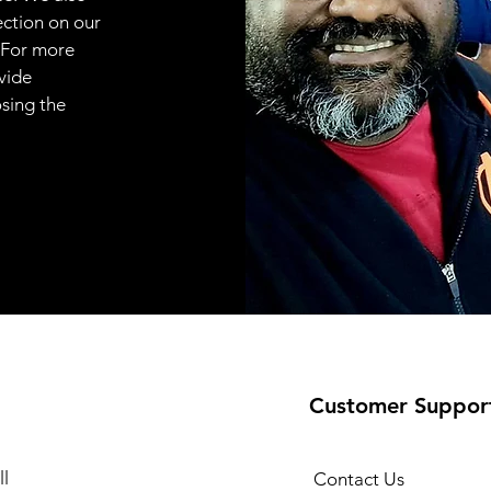
ection on our
 For more
vide
osing the
Customer Suppor
l
Contact Us