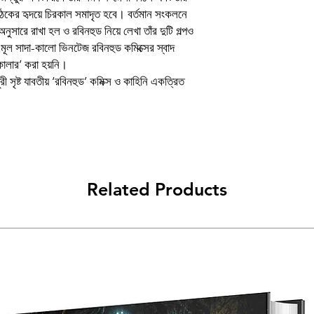
 পাঠকের হৃদয়ে চিরকাল সমাদৃত হবে। বর্তমান সংকলনে
Book
ুসারে রাখা হল ও রবিনহুড নিয়ে লেখা তাঁর দুটি গল্পও
া মূল সাদা-কালো ভিনটেজ রবিনহুড কমিক্সের স্বাদ
Author
ালার’ করা হয়নি।
ী সৃষ্ট যাবতীয় ‘রবিনহুড’ কমিক্স ও কাহিনি একত্রিত
Binding
Publishing Date
Publisher
প্ৰচ্ছদ ও অলংকরণ
Related Products