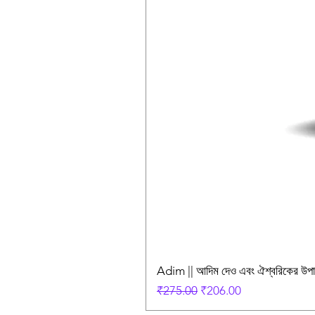
Adim || আদিম দেও এবং ঐশ্বরিকের উ
Regular Price
Sale Price
₹275.00
₹206.00