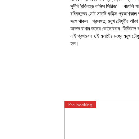
সুদীর্ঘ ‘রবিনহুড কমিক্স সিরিজ’— বাঙালি
রবিনহুডের মোট সাতটি কমিক্স প্রকাশকাল অন
সঙ্গে থাকল। প্রসঙ্গত, ময়ূখ চৌধুরীর আঁক
অক্ষত রাখার জন্যে কোনোরকম ‘ডিজিটাল ক
এই প্রথমবার দুই মলাটের মধ্যে ময়ূখ চৌধুর
হল।
Pre-booking