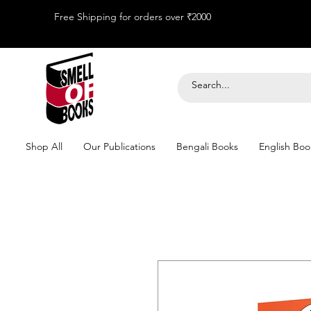
Free Shipping for orders over ₹2000
Shop All
Our Publications
Bengali Books
English Boo