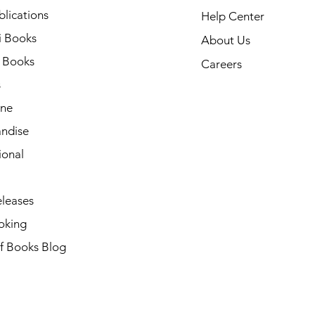
lications
Help Center
i Books
About Us
h Books
Careers
s
ne
ndise
ional
leases
oking
of Books Blog