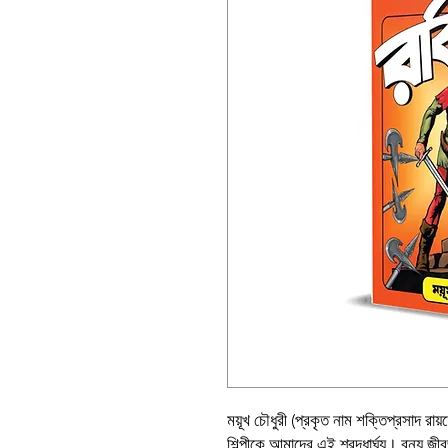
ময়ূখ চৌধুরী (প্রকৃত নাম শক্তিপ্রসাদ রায
শিল্পীকে আমাদের এই শ্রদ্ধার্ঘ্য। বন্য 