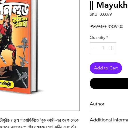
|| Mayuk
SKU: 000379
Regular Pr
Sa
 ₹399.00 
₹339.00
Quantity
*
Add to Cart
Author
ময়ূখ চৌধুরী
Additional Inform
়চৌধুরী)-র জন্ম শতবার্ষিকীতে ‘বুক ফার্ম’-এর তরফ থেকে
জীবজন্তুর অলংকরণে তাঁর সমকক্ষ মেলা কঠিন এবং তাঁর