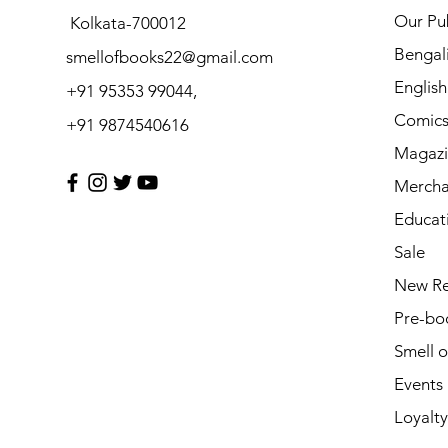
Our Pub
Kolkata-700012
Bengal
smellofbooks22@gmail.com
Englis
+91 95353 99044,
Comic
+91 9874540616
Magazi
Mercha
Educat
Sale
New Re
Pre-bo
Smell 
Events
Loyalty