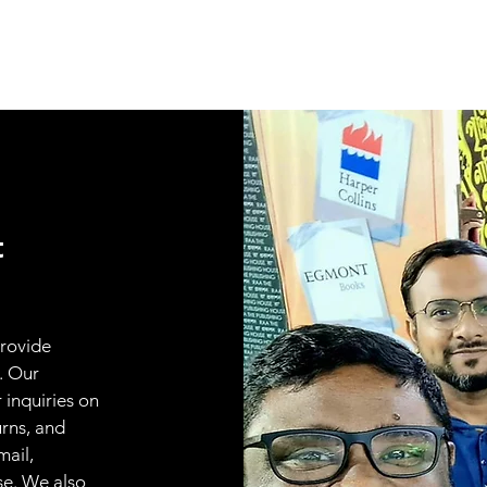
t
provide
. Our
 inquiries on
urns, and
mail,
se. We also