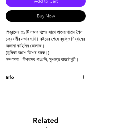
Add to Cart
Buy Now
শিব্রামের ৩১ টি মজার গল্পের সাথে পাতায় পাতায় শৈল
চক্রবর্তীর মজার ছবি। বইয়ের শেষে ব্যক্তি শিব্রামের
অজানা কাহিনির কোলাজ।
(ভূমিকা অংশে বিশেষ চমক।)
সম্পাদনা - বিশ্বদেব গাংগুলি, সুশান্ত রায়চৌধুরী।
Info
Book
লেখায় শিবরাম রেখায় শ্রীশৈল
- ২
Author
শিবরাম চক্রবর্তী
Related
Binding
Hardcover