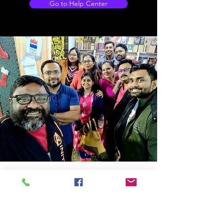
Go to Help Center
Store Location
14C/1, Surya Sen Street, Kolkata-700012
smellofbooks22@gmail.com