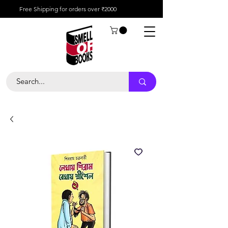
Free Shipping for orders over ₹2000