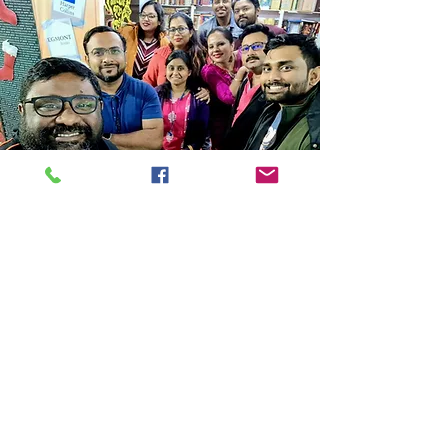
Store Location
14C/1, Surya Sen Street, Kolkata-700012
smellofbooks22@gmail.com
+91 95353 99044
,
+91 9874540616