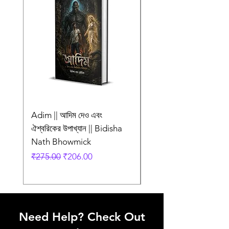
প্ৰচ্ছদ ও অলংকরণ
Tathagata
Chaudhuri
Language
Bengali
Adim || আদিম দেও এবং
AMI SHEI MANUSH
ঐশ্বরিকের উপাখ্যান || Bidisha
AAR NEI || আমি সেই মানু
Nath Bhowmick
আর নেই || ABIR
Regular Price
Sale Price
Regular Price
₹275.00
₹206.00
₹249.00
Need Help? Check Out