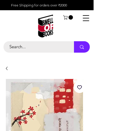
Free Shipping for orders over ₹2000