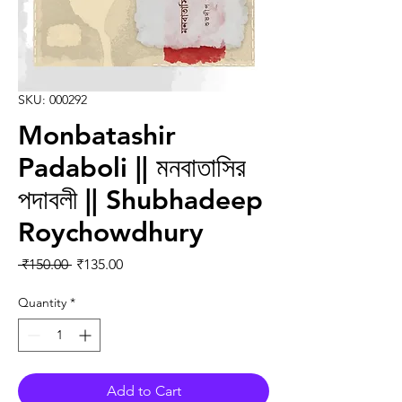
SKU: 000292
Monbatashir
Padaboli || মনবাতাসির
পদাবলী || Shubhadeep
Roychowdhury
Regular Price
Sale Price
 ₹150.00 
₹135.00
Quantity
*
Add to Cart