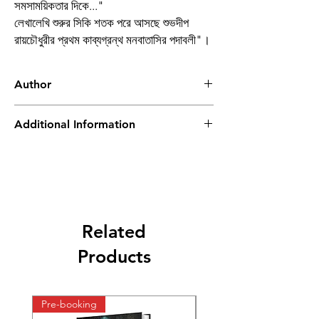
সমসাময়িকতার দিকে..."
লেখালেখি শুরুর সিকি শতক পরে আসছে শুভদীপ
রায়চৌধুরীর প্রথম কাব্যগ্রন্থ মনবাতাসির পদাবলী"।
Author
শুভদীপ রায়চৌধুরী
Additional Information
Book
মনবাতাসির পদাবলী
Author
শুভদীপ রায়চৌধুরী
Binding
Hardbound
Related
Publishing
2024
Products
Date
Publisher
Smell of Books
Pre-booking
Pre-booking