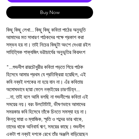
Buy Now
কিছু কিছু লেখা... কিছু কিছু কবিতা পাঠের অনুভূতি
আমাদের মত সাধারণ পাঠকদের পক্ষে প্রকাশ করা
সম্ভব হয় না। তাই নিচের কিছুটা অংশে দেওয়া রইল
সাহিত্যিক শাক্যজিৎ ভট্টাচার্যের অনুভূতির কিয়দংশ
"...শুভদীপ রায়চৌধুরীর কবিতা পড়তে গিয়ে পাঠক
হিসেবে আমার প্রথম যে প্রতিক্রিয়া হয়েছিল, এই
কবি নব্বই দশকের না হয়ে যান না। এঁর কবিতায়
অমোঘভাবে ছায়া ফেলে নব্বইয়ের চারণচিহ্ন...
...না, তাই বলে আমি বলছি না শুভদীপের কবিতা এই
সময়ের নয়। বরং উলটোটাই, ভীষণভাবে আমাদের
সময়কার কবি হিসেবে তাঁকে চিনতে সমস্যা হয় না।
কিন্তু মায়া ও ম্যাজিক, স্মৃতি ও শব্দের ভার থাকে,
তাদের থাকে অনিবার্য ঋণ, সময়ের কাছে। শুভদীপ
একটা পা নব্বই দশকে রেখে তাঁর অঞ্জলি বাড়িয়েছেন