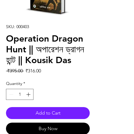
SKU: 000403
Operation Dragon
Hunt || অপারেশন ড্রাগন
হান্ট || Kousik Das
Regular Price
Sale Price
 ₹395.00 
₹316.00
Quantity
*
Add to Cart
Buy Now