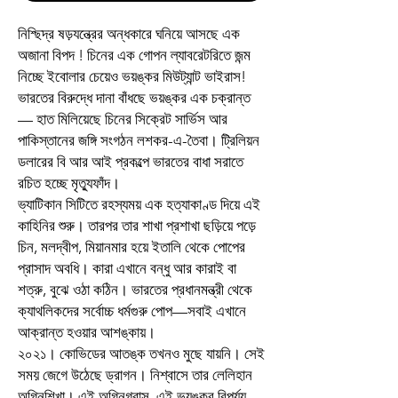
নিশ্ছিদ্র ষড়যন্ত্রের অন্ধকারে ঘনিয়ে আসছে এক
অজানা বিপদ ! চিনের এক গোপন ল্যাবরেটরিতে জন্ম
নিচ্ছে ইবোলার চেয়েও ভয়ঙ্কর মিউট্যান্ট ভাইরাস!
ভারতের বিরুদ্ধে দানা বাঁধছে ভয়ঙ্কর এক চক্রান্ত
— হাত মিলিয়েছে চিনের সিক্রেট সার্ভিস আর
পাকিস্তানের জঙ্গি সংগঠন লশকর-এ-তৈবা। ট্রিলিয়ন
ডলারের বি আর আই প্রকল্পে ভারতের বাধা সরাতে
রচিত হচ্ছে মৃত্যুফাঁদ।
ভ্যাটিকান সিটিতে রহস্যময় এক হত্যাকাণ্ড দিয়ে এই
কাহিনির শুরু। তারপর তার শাখা প্রশাখা ছড়িয়ে পড়ে
চিন, মলদ্বীপ, মিয়ানমার হয়ে ইতালি থেকে পোপের
প্রাসাদ অবধি। কারা এখানে বন্ধু আর কারাই বা
শত্রু, বুঝে ওঠা কঠিন। ভারতের প্রধানমন্ত্রী থেকে
ক্যাথলিকদের সর্বোচ্চ ধর্মগুরু পোপ—সবাই এখানে
আক্রান্ত হওয়ার আশঙ্কায়।
২০২১। কোভিডের আতঙ্ক তখনও মুছে যায়নি। সেই
সময় জেগে উঠেছে ড্রাগন। নিশ্বাসে তার লেলিহান
অগ্নিশিখা। এই অগ্নিগ্রাস, এই ভয়ঙ্কর বিপর্যয়