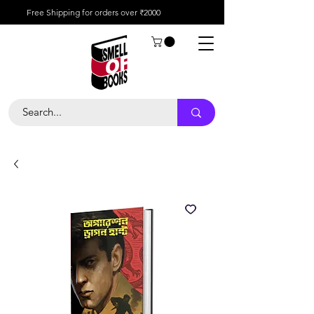
Free Shipping for orders over ₹2000