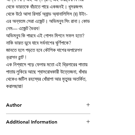
থেকে ভারতকে বাঁচাতে পারে একজনই। ধূসরজগৎ
থেকে উঠে আসা রিসার্চ অ্যান্ড অ্যানালিসিস (র) উইং-
এর অন্যতম সেরা এজেন্ট। অভিমন্যু সিং রানা। কোড
নেম— এজেন্ট ভৈরব!
অভিমন্যু কি পারবে এই গোপন মিশনে সফল হতে?
নাকি ভারত ডুবে যাবে সর্বনাশের ঘূর্ণিপাকে?
জানতে হলে পড়তে হবে কৌশিক দাশের
অপারেশন
ড্রাগন হান্ট
!
এক নিশ্বাসে পড়ে ফেলার মতো এই থ্রিলারের পাতায়
পাতায় লুকিয়ে আছে শ্বাসরোধকারী উত্তেজনা, ধাঁধার
থেকেও জটিল রহস্যের ধোঁয়াশা আর মৃত্যুর অতর্কিত,
করালছায়া!
Author
কৌশিক দাশ
Additional Information