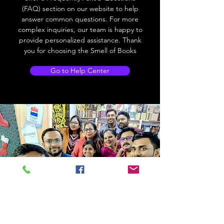
(FAQ) section on our website to help
answer common questions. For more
complex inquiries, our team is happy to
provide personalized assistance. Thank
you for choosing the Smell of Books
Go to Help Center