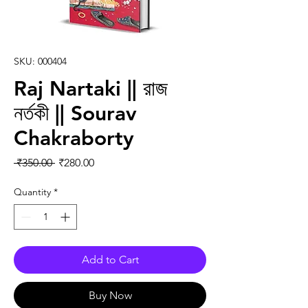
SKU: 000404
Raj Nartaki || রাজ
নর্তকী || Sourav
Chakraborty
Regular Price
Sale Price
 ₹350.00 
₹280.00
Quantity
*
Add to Cart
Buy Now