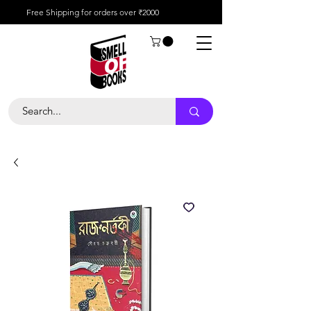
Free Shipping for orders over ₹2000