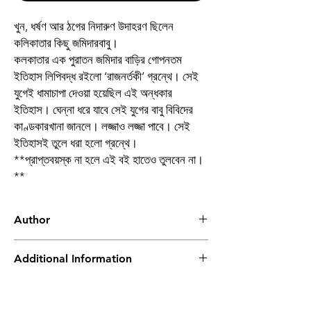
খুন, ধর্ষণ আর ঠগের নিদারুণ উদাহরণ ছিলেন
কলিকাতার কিছু জমিদারবাবু।
কলকাতার এক পুরাতন জমিদার বাড়ির গোপনতম
ইতিহাস লিপিবদ্ধ রইলো ‘রাজনর্তকী’ গ্রন্থে। সেই
যুগেই ধামাচাপা দেওয়া হয়েছিল এই অন্ধকার
ইতিহাস। ঘেন্না ধরে যাবে সেই যুগের বাবু বিবিদের
কাণ্ডকারখানা জানলে। লজ্জাও লজ্জা পাবে। সেই
ইতিহাসই তুলে ধরা হলো গ্রন্থে।
**প্রাপ্তবয়স্ক না হলে এই বই হাতেও তুলবেন না।
**
Author
সৌরভ চক্রবর্তী
Additional Information
Book
Raj Nartaki