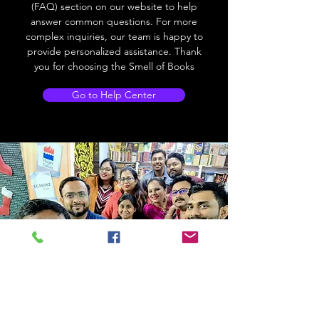
(FAQ) section on our website to help
answer common questions. For more
complex inquiries, our team is happy to
provide personalized assistance. Thank
you for choosing the Smell of Books
Go to Help Center