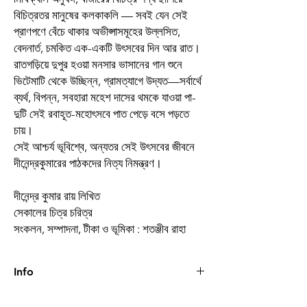
বিচিত্রতর মানুষের কলকাকলি — সবই যেন সেই
প্রাণপণে বেঁচে থাকার অভীপ্সাসমূহের উল্লসিত,
বেদনার্ত, চমকিত এক-একটি উৎসবের দিন আর রাত।
রাতগড়িয়ে দুপুর হওয়া মনসার ভাসানের গান শুনে
ভিটেমাটি থেকে উচ্ছিন্ন, গ্রামত্যাগে উদ্যত—সর্বার্থে
ব্যর্থ, বিপন্ন, সবহারা মহেশ দাসের থমকে যাওয়া পা-
দুটি সেই রবাহূত-মহোৎসবে পাত পেড়ে বসে পড়তে
চায়।
সেই আশ্চর্য ভূবিশ্বে, অন্যতর সেই উৎসবের জীবনে
দীনেন্দ্রকুমারের পাঠকদের নিত্য নিমন্ত্রণ।
দীনেন্দ্র কুমার রায় লিখিত
সেকালের চিত্র চরিত্র
সংকলন, সম্পাদনা, টীকা ও ভূমিকা : শতঞ্জীব রাহা
Info
Book
সেকালের চিত্র চরিত্র