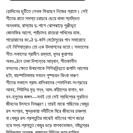
ড়োদিনের ছুটিতে লেখক ফিরছেন নিজের গ্রামে। সেই
শীতের রাতে সমস্ত চরাচরে ছেয়ে থাকা স্তম্ভিত
অন্ধকার, রাস্তার দু-পাশে ঝোপঝাড়ে পুঞ্জীভূত
জোনাকির আলো, প্যাঁচাসহ রাতচরা পাখিদের ডাক,
গাড়োয়ানের কণ্ঠে দু-কলি মেঠোসুরের গান সমারোহে
এই নিশিযাত্রাও তো এক উদযাপনের মতো। সমতলের
শীত-সকালের গ্রামীণ-রম্যতা, ধূসর কুয়াশার
অবগুণ্ঠনে ঢাকা দিগন্তের আহ্বান, শীতকালীন
ফসলের ক্ষেতে ঊষালোকে শিশিরবিন্দুতে রূপালি আলোর
ছটা, বাচষ্পতিদাদার সযতন পুষ্পচয়ন কিংবা দারুণ
শীতের সকালে গ্রাম-বালিকাদের শেফালিকা-সংগ্রহের
আবহ, শিউলির মৃদু গন্ধ, আম-কাঁঠালের বাগান, ঘন
বন-হলুদের জঙ্গল—সবই তো সেই স্ববিশ্বের সুরভিত
জীবনের উৎসবে নিমন্ত্রণ। তারই মাঝে গাছিদের খেজুর
রস সংগ্রহ, ক্ষুদ্রকায়া নদীটিকে ঘিরে জীবনের চাঞ্চল্য
বা খেজুর রস-প্রস্তুতির মাঝেই বাইনের পাশে জড়ো
হয়ে সদ্য-প্রস্তুত খেজুর গুড়ে বালকভোজন, নষ্টচন্দ্রের
মিথিক্যাল অনুষঙ্গ, বাজারের বিচিত্র পণ্য ছাপিয়ে