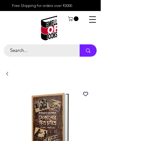
Free Shipping for orders over ₹2000