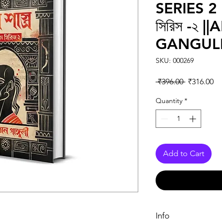
SERIES 2 || 
সিরিস -২ 
GANGUL
SKU: 000269
Regular Pr
Sa
 ₹396.00 
₹316.00
Quantity
*
Add to Cart
Info