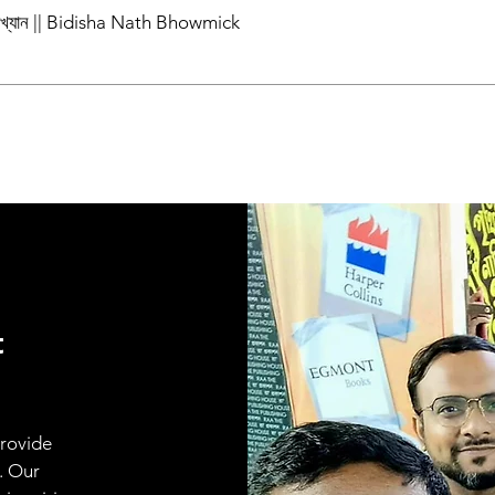
পাখ্যান || Bidisha Nath Bhowmick
t
provide
. Our