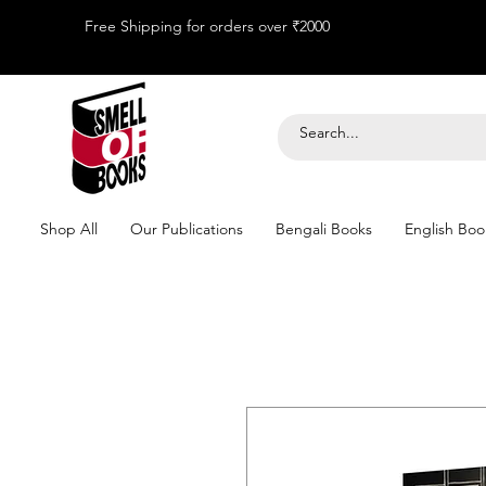
Free Shipping for orders over ₹2000
Shop All
Our Publications
Bengali Books
English Boo