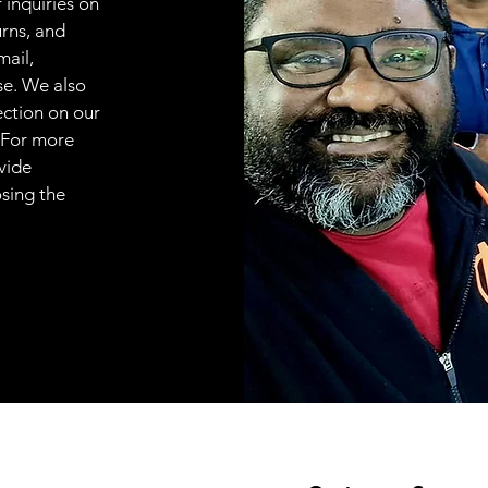
 inquiries on
urns, and
mail,
se. We also
ection on our
 For more
vide
osing the