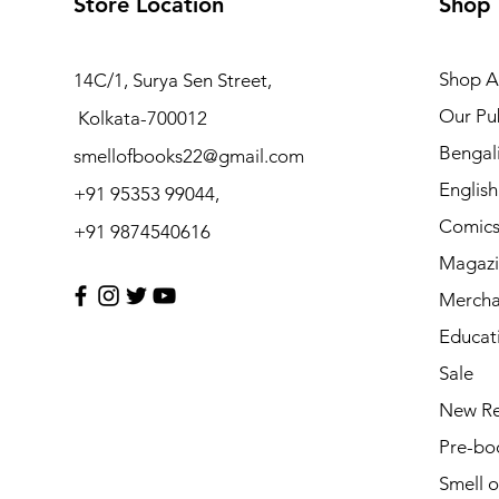
Store Location
Shop
Shop Al
14C/1, Surya Sen Street,
Our Pub
Kolkata-700012
Bengal
smellofbooks22@gmail.com
Englis
+91 95353 99044,
Comic
+91 9874540616
Magazi
Mercha
Educat
Sale
New Re
Pre-bo
Smell 