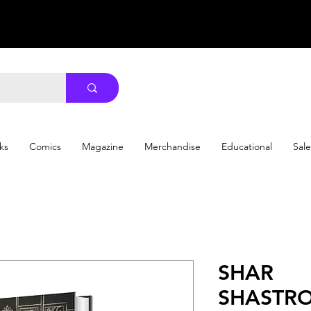
ks
Comics
Magazine
Merchandise
Educational
Sale
SHAR
SHASTR