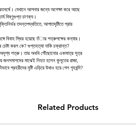
তবর্ষে। যেখানে আপনার জন্যে অপেক্ষা করে আছে
Book
র্য বিষ্ণুগুপ্ত চাণক্য।
ুক্তিনির্ভর তদন্তপদ্ধতিতে, আপাতদৃষ্টিতে প্রায়
Author
Binding
ঙ্গে বিবাহ স্থির হয়েছে তঁার শত্রুপক্ষের কন্যার।
র চেষ্টা করল কে? গুপ্তহত্যা নাকি চক্রান্ত?
Publishing Date
ক অদৃশ্য শত্রু। তার অবধি পৌঁছোনোর একমাত্র সূত্র
য়ে জনসমাগমের মাঝেই নিহত হলেন কুলূতের রাজা,
Publisher
বে প্রহরীদের দৃষ্টি এড়িয়ে উধাও হয়ে গেল গৃহবন্দি?
প্ৰচ্ছদ ও অলংকরণ
Language
Related Products