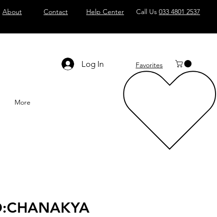
About
Contact
Help Center
Call Us
033 4801 2537
Log In
Favorites
More
O:CHANAKYA