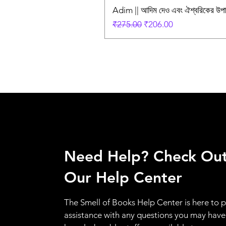
Adim || আদিম দেও এবং ঐশ্বরিকের উ
Regular Price
Sale Price
₹275.00
₹206.00
Need Help? Check Ou
Our Help Center
The Smell of Books Help Center is here to 
assistance with any questions you may have