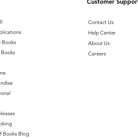
Customer Suppor
l
Contact Us
lications
Help Center
i Books
About Us
h Books
Careers
s
ne
ndise
ional
leases
oking
of Books Blog