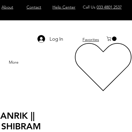
About
Contact
Help Center
Call Us
033 4801 2537
Log In
Favorites
More
ANRIK ||
িক || SHIBRAM