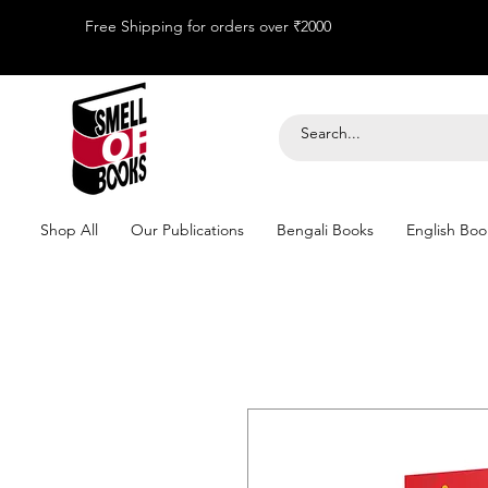
Free Shipping for orders over ₹2000
Shop All
Our Publications
Bengali Books
English Boo