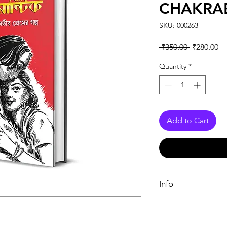
CHAKRA
SKU: 000263
Regular Pr
Sa
 ₹350.00 
₹280.00
Quantity
*
Add to Cart
Info
Book