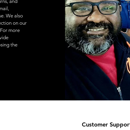
urns, and
mail,
se. We also
ection on our
 For more
vide
osing the
Customer Suppor