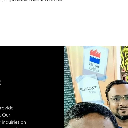
t
provide
. Our
 inquiries on