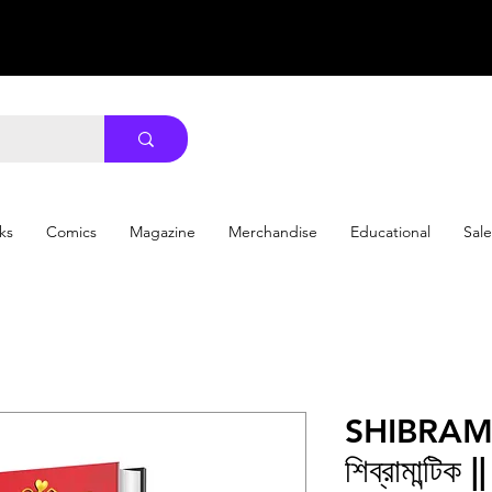
ks
Comics
Magazine
Merchandise
Educational
Sale
SHIBRAM
শিব্রামান্ট