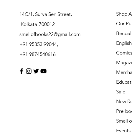
Shop Al
14C/1, Surya Sen Street,
Our Pub
Kolkata-700012
Bengal
smellofbooks22@gmail.com
Englis
+91 95353 99044,
Comic
+91 9874540616
Magazi
Mercha
Educat
Sale
New Re
Pre-bo
Smell 
Events