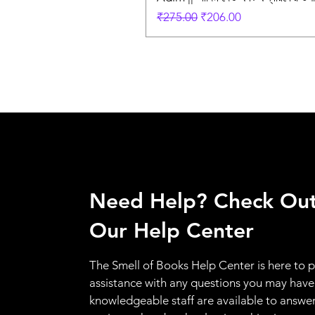
Regular Price
Sale Price
₹275.00
₹206.00
Need Help? Check Ou
Our Help Center
The Smell of Books Help Center is here to 
assistance with any questions you may have
knowledgeable staff are available to answer