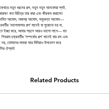
Author
ই একেবারে নতুন ধরনের গল্প, নতুন নতুন আনকোরা প্লট,
Binding
োরাক! কত বিচিত্র তার ধারা এবং কীরকম ধারালো!
নেই অভাবিত আমোদ, অজস্র আমোদ, অফুরন্ত আমোদ—
Publishing Date
র্তীর ‘ভালোবাসার গল্প’ মানেই যা পুরোনো হয় না,
পড়তে ইচ্ছা করে, আবার পড়লে আরও ভালো লাগে— যত
Publisher
রাম চক্রবর্তীর ‘সম্পর্কের গল্প’ মানেই যার রস এবং
াই নয়, তোমাদের দাদারা আর দিদিরাও উপভোগ করে
প্ৰচ্ছদ ও অলংকরণ
ির ঐশ্বর্য!
Language
Related Products