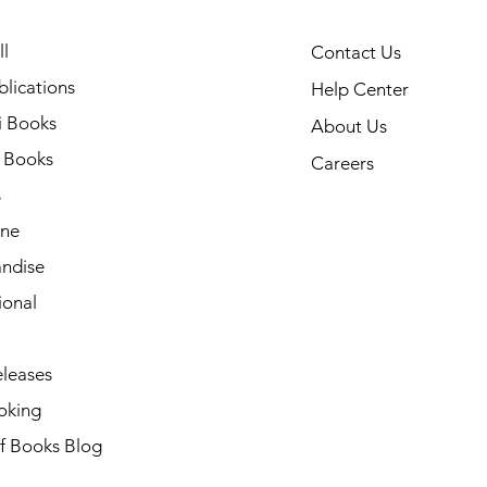
l
Contact Us
lications
Help Center
i Books
About Us
h Books
Careers
s
ne
ndise
ional
leases
oking
of Books Blog