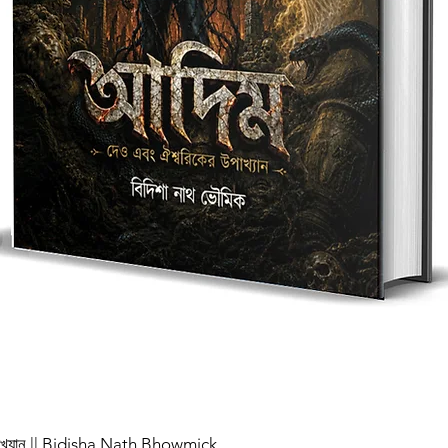
পাখ্যান || Bidisha Nath Bhowmick