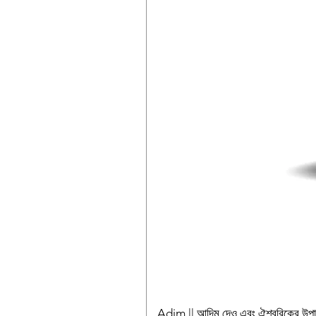
Adim || আদিম দেও এবং ঐশ্বরিকের উ