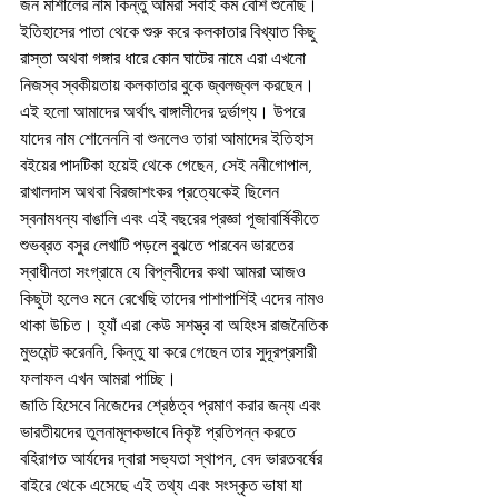
জন মার্শালের নাম কিন্তু আমরা সবাই কম বেশি শুনেছি। 
ইতিহাসের পাতা থেকে শুরু করে কলকাতার বিখ্যাত কিছু 
রাস্তা অথবা গঙ্গার ধারে কোন ঘাটের নামে এরা এখনো 
নিজস্ব স্বকীয়তায় কলকাতার বুকে জ্বলজ্বল করছেন।
এই হলো আমাদের অর্থাৎ বাঙ্গালীদের দুর্ভাগ্য। উপরে 
যাদের নাম শোনেননি বা শুনলেও তারা আমাদের ইতিহাস 
বইয়ের পাদটিকা হয়েই থেকে গেছেন, সেই ননীগোপাল, 
রাখালদাস অথবা বিরজাশংকর প্রত্যেকেই ছিলেন 
স্বনামধন্য বাঙালি এবং এই বছরের প্রজ্ঞা পূজাবার্ষিকীতে 
শুভব্রত বসুর লেখাটি পড়লে বুঝতে পারবেন ভারতের 
স্বাধীনতা সংগ্রামে যে বিপ্লবীদের কথা আমরা আজও 
কিছুটা হলেও মনে রেখেছি তাদের পাশাপাশিই এদের নামও 
থাকা উচিত। হ্যাঁ এরা কেউ সশস্ত্র বা অহিংস রাজনৈতিক 
মুভমেন্ট করেননি, কিন্তু যা করে গেছেন তার সুদূরপ্রসারী 
ফলাফল এখন আমরা পাচ্ছি। 
জাতি হিসেবে নিজেদের শ্রেষ্ঠত্ব প্রমাণ করার জন্য এবং 
ভারতীয়দের তুলনামূলকভাবে নিকৃষ্ট প্রতিপন্ন করতে 
বহিরাগত আর্যদের দ্বারা সভ্যতা স্থাপন, বেদ ভারতবর্ষের 
বাইরে থেকে এসেছে এই তথ্য এবং সংস্কৃত ভাষা যা 