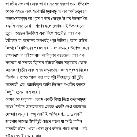
ভারতীয় সভ্যতার এবং ভাষার স্তম্ভস্বরূপ তাও ইউরোপ 
থেকে এসছে এবং সর্বোপরি ম্যাক্সমুলার এর আর্যতত্ত্ব যে 
অন্তঃসারশূন্য তা প্রমাণ করে গেছেন উপরে উল্লেখিত 
বাঙালি সন্তানেরা। গল্পের ছলে লেখক এই উপন্যাসে 
তুলে ধরেছেন উনবিংশ এবং বিংশ শতাব্দীর এমন এক 
ইতিহাস যা আমাদের অবশ্যই পড়া উচিত। জানা উচিত 
কিভাবে ব্রিটিশদের প্রবল বাধা এবং ষড়যন্ত্র উপেক্ষা করে 
রাখালদাস বা ননীগোপাল আবিষ্কার করেছেন এমন এক 
সভ্যতা যা সময়ের হিসেবে ইউরোপিয়ান সভ্যতার থেকে 
অনেক প্রাচীন এবং মানব সভ্যতার একদম প্রথম দিকের 
নিদর্শন। তাতে আশা করা যায় শ্রী নীরদচন্দ্র চৌধুরীর 
আত্মঘাতী এবং আত্মবিস্মৃত জাতি হিসেবে বাঙালির বদনাম 
কিছুটা হলেও কম হবে। 
লেখক কে ধন্যবাদ এরকম একটি বিষয় নিয়ে তথ্যসমৃদ্ধ 
অথচ টানটান উত্তেজনার এরকম একটি লেখা আমাদের 
দেওয়ার জন্য।  শুধু একটাই অভিযোগ..... দু একটি 
জায়গায় সালের মিসপ্রিন্ট চোখে পড়ল যা অতি ফাইন 
বাসমতি রাইস খেতে খেতে মুখে কাঁকড় পরার মতো। বাট 
ওটুকু মেনেই নেওয়া যায়।