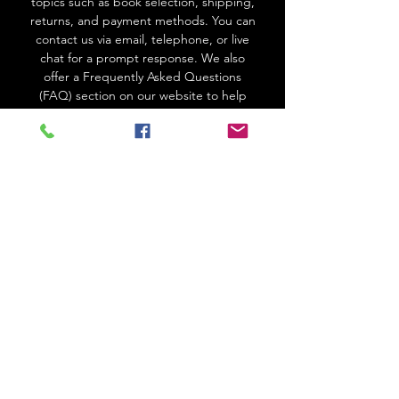
topics such as book selection, shipping,
returns, and payment methods. You can
contact us via email, telephone, or live
chat for a prompt response. We also
offer a Frequently Asked Questions
(FAQ) section on our website to help
answer common questions. For more
complex inquiries, our team is happy to
provide personalized assistance. Thank
you for choosing the Smell of Books
Go to Help Center