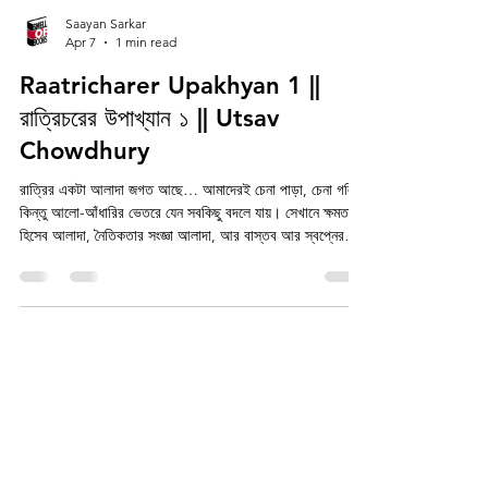
Saayan Sarkar
Apr 7
1 min read
Raatricharer Upakhyan 1 ||
রাত্রিচরের উপাখ্যান ১ || Utsav
Chowdhury
রাত্রির একটা আলাদা জগত আছে… আমাদেরই চেনা পাড়া, চেনা গলি
কিন্তু আলো-আঁধারির ভেতরে যেন সবকিছু বদলে যায়। সেখানে ক্ষমতার
হিসেব আলাদা, নৈতিকতার সংজ্ঞা আলাদা, আর বাস্তব আর স্বপ্নের
মাঝখানে তৈরি হয় এক অদ্ভুত, ধোঁয়াটে সীমারেখা… কখন যে তাজা
রক্তের তেষ্টা, আর কখন যে সেটা ভালোবাসা হয়ে ওঠে বোঝা কি কখনও
এত সহজ ছিল? “রাত্রিচরের উপাখ্যান • ১” উৎসব চৌধুরী প্রকাশনা:
স্মেল অফ বুকস পাবলিকেশন Smell of Books Publication
প্রকাশ: পয়লা বৈশাখ প্রি-বুকিং চলছে এখনই এই গল্প শুধু পড়া যাবে
না… এটা