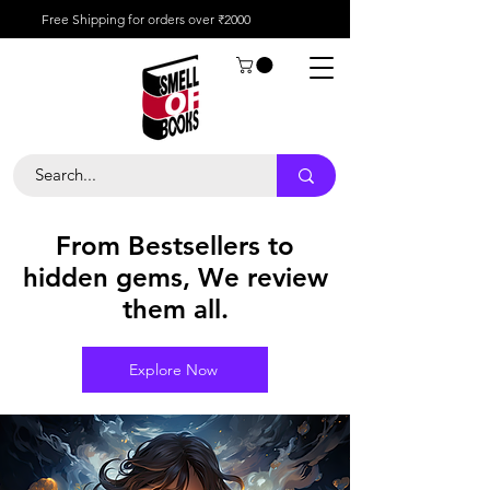
Free Shipping for orders over ₹2000
From Bestsellers to
hidden gems, We review
them all.
Explore Now