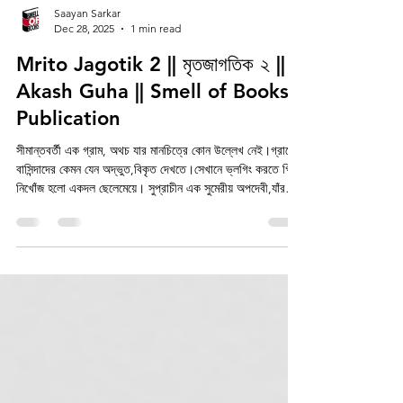
Saayan Sarkar
Dec 28, 2025
1 min read
Mrito Jagotik 2 || মৃতজাগতিক ২ ||
Akash Guha || Smell of Books
Publication
সীমান্তবর্তী এক গ্রাম, অথচ যার মানচিত্রে কোন উল্লেখ নেই।গ্রামের
বাসিন্দাদের কেমন যেন অদ্ভুত,বিকৃত দেখতে।সেখানে ভ্লগিং করতে গিয়ে
নিখোঁজ হলো একদল ছেলেমেয়ে। সুপ্রাচীন এক সুমেরীয় অপদেবী,যাঁর
নৈবেদ্য ফলমূল মিষ্টান্ন নয়,নরম তুলতুলে মানব মাংস। রক্তচন্দ্রের রাতে
জন্ম নেওয়া অদ্ভুত এক ছেলে,যে জন্মের পরেই ক্ষুধার জ্বালায় আহত
করেছিল তার জন্মদাত্রীকে, এখনও চন্দ্রগ্রহণের সময় তাকে পেট পুরে
খেতে না দিলে সে যে কোনো কিছু গ্রাস করে নিতে পারে, কিংবা যে কোন
কাউকে! সাঁওতালদের কুঞ্জের দেবী