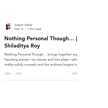
Saayan Sarkar
Feb 13
1 min read
Nothing Personal Though… ||
Shiladitya Roy
Nothing Personal Though… brings together eight
haunting pieces—six stories and two plays—where
reality subtly unravels and the ordinary begins to
shimmer with unease. In these pages, memory
drifts into myth, rivers withhold forgotten names,
and time bends in ways both tender and
terrifying. Bonjour Tristesse opens with a wedding
garland that is far more than it seems, pulling a
man into an inheritance shadowed by history and