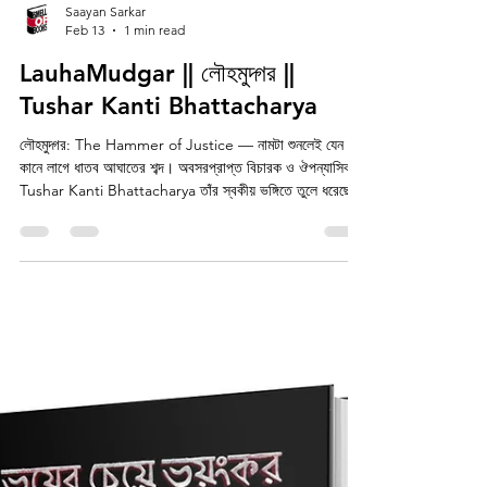
Saayan Sarkar
Feb 13
1 min read
LauhaMudgar || লৌহমুদ্গর ||
Tushar Kanti Bhattacharya
লৌহমুদ্গর: The Hammer of Justice — নামটা শুনলেই যেন
কানে লাগে ধাতব আঘাতের শব্দ। অবসরপ্রাপ্ত বিচারক ও ঔপন্যাসিক
Tushar Kanti Bhattacharya তাঁর স্বকীয় ভঙ্গিতে তুলে ধরেছেন
তিনটি টানটান উপন্যাস—কিছু সত্য ঘটনার ছায়া, কিছু সম্পূর্ণ কল্পনা,