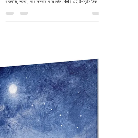
Mrityu-Purbabarti Panch Din |
মৃত্যু-পূর্ববর্তী পাঁচ দিন| Shubhadeep
Roychowdhury
সময়টা যেন ক্রমশ ভারী হয়ে উঠছে। সভ্যতা, নীতিবোধ, মানবতা—যে
শব্দগুলো একসময় ভরসা দিত, আজ সেগুলোই প্রশ্নে ঘেরা। চারপাশে
রাজনীতি, ক্ষমতা, আর ক্ষমতার নামে নির্মম খেলা। এই উপন্যাস ঠিক সেই
অস্বস্তিকর জায়গায় দাঁড়িয়ে।একজন মরণাপন্ন একনায়ক—যার স্মৃতি
ধীরে ধীরে ঝাপসা হয়ে যাচ্ছে।একজন অনাথ মেয়ে—যে যত্নের ভেতর
খুঁজে নেয় নিজের অস্তিত্ব।একজন অদ্ভুত নির্মল মানুষ—যার উপস্থিতি
মনে করিয়ে দেয় ‘প্রিন্স মিশকিন’-এর নির্ভেজাল মানবিকতা।একজন
বিপ্লবী—যে একটিমাত্র সত্যে বিশ্বাস করে না, বরং তুলে ধরে অন্য এক