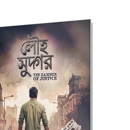
চাঁদের প্রেমিক | Chander Premik — এ এক ফেলে আসা সময়ের
উপন্যাস। সেই সময়, যখন মধ্যবিত্ত সংসারগুলো স্বপ্নে ভরা থাকত,
আর ধীরে ধীরে বাস্তবের চাপে ছোট হতে হতে বদলে যেত। এ গল্প এক
পরিবারের। এক বাবার, এক ছেলের। তাদের সম্পর্কের ভেতর জমে থাকা
না-বলা কথা, অদৃশ্য দূরত্ব, আর মাঝখানে দাঁড়িয়ে থাকা আরো দুজন
মানুষের নীরব উপস্থিতি। ভালোবাসা আছে, অভিমান আছে, আছে
সময়ের নির্মম বদল। Binod Ghoshal তাঁর মর্মস্পর্শী ভাষায় গেঁথেছেন
এমন এক আখ্যান, যা পড়তে পড়তে মনে হবে—এই গল্প তো কোথাও
আমাদেরই