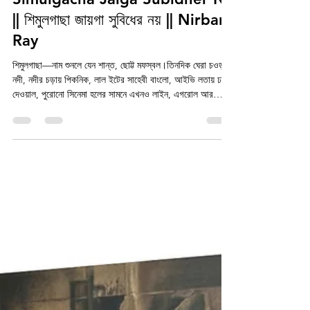
Saayan Sarkar
Feb 13
1 min read
Simulgacha Jaiga Subidher Na
|| শিমুলগাছা জায়গা সুবিধের নয় || Nirban
Ray
শিমুলগাছা—নাম শুনলে যেন শান্ত, ছোট্ট মফস্বল।তিনদিক ঘেরা চওড়া
নদী, নদীর চড়ায় পিকনিক, লাল ইটের সাহেবী বাংলো, আইভি লতায় ঢাকা
দেওয়াল, পুরোনো সিনেমা হলের সামনে এখনও লাইন, এগরোল আর
চাউমিনের দোকানে ভিড়। ছেলেপুলেরা স্কুলে যায়, মাঝে মাঝে স্কুল কেটে
মাঠে ফুটবল খেলে।কোচিং শেষে সাইকেল দৌড়ায়।রবিবারে মাংসভাত।
পুজোয় হইহই। সবকিছু ঠিকঠাক।ওপর ওপর। কিন্তু সূর্য ডোবার পর?
দক্ষিণের জঙ্গলে এমন কিছু নড়ে ওঠে, যা দেখা ভালো না।পরিত্যক্ত রেল
কলোনিতে জমে থাকা নিঃশব্দ আতঙ্ক।ভুলে যাওয়া সাহেবপাড়ায় ওঁৎ পেতে