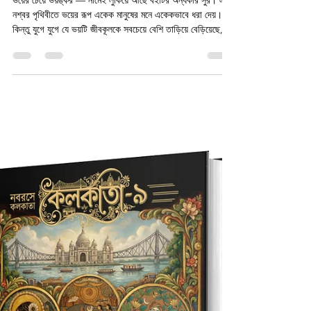
Saayan Sarkar
Feb 13
1 min read
Bhoyer Cheye Bhoyonkor -
LoveCraftian horror ভয়ের চেয়ে
ভয়ঙ্কর || Edited by Parag
Bhunia
ভয়ের চেয়ে ভয়ঙ্কর — নামেই লুকিয়ে আছে বইটির অন্ধকার সুর। এই
নশ্বর পৃথিবীতে ভয়ের রূপ একেক মানুষের মনে একেকভাবে ধরা দেয়।
কিন্তু যুগে যুগে যে ভয়টি জীবকূলকে সবচেয়ে বেশি তাড়িয়ে বেড়িয়েছে, তা
হলো অজানার ভয় । সৃষ্টির আদি থেকে মানুষ নিজের অস্তিত্বের ভঙ্গুরতা
টের পেয়েছে এই অজানার সামনে দাঁড়িয়ে। কখনও সেই ভয় জাগতিক—
রক্তমাংসের বাস্তবতা। কখনও অতিজাগতিক—যেখানে যুক্তি থমকে
যায়। আবার কখনও মহাজাগতিক—অপরিসীম, অনন্ত, অচিন্তনীয়। এই
সংকলনের গল্পগুলো ঠিক সেই ভয়ের স্তরগুলো ছুঁয়ে