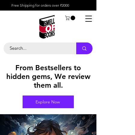
Free Shipping for orders over ₹2000
From Bestsellers to
hidden gems, We review
them all.
Explore Now