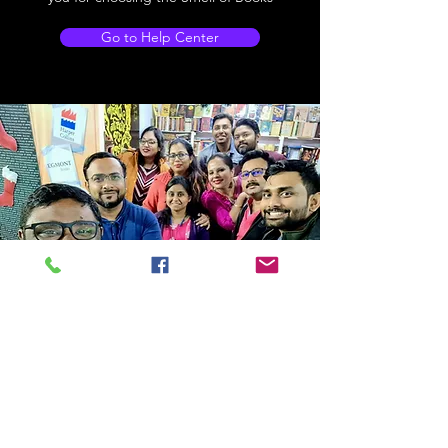
Go to Help Center
Store Location
14C/1, Surya Sen Street, Kolkata-700012