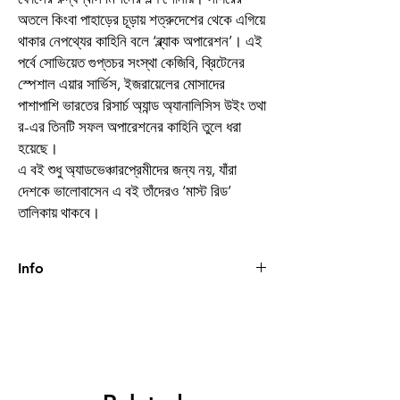
অতলে কিংবা পাহাড়ের চূড়ায় শত্রুদেশের থেকে এগিয়ে
থাকার নেপথ্যের কাহিনি বলে ‘ব্ল্যাক অপারেশন’। এই
পর্বে সোভিয়েত গুপ্তচর সংস্থা কেজিবি, ব্রিটেনের
স্পেশাল এয়ার সার্ভিস, ইজরায়েলের মোসাদের
পাশাপাশি ভারতের রিসার্চ অ্যান্ড অ্যানালিসিস উইং তথা
র-এর তিনটি সফল অপারেশনের কাহিনি তুলে ধরা
হয়েছে।
এ বই শুধু অ্যাডভেঞ্চারপ্রেমীদের জন্য নয়, যাঁরা
দেশকে ভালোবাসেন এ বই তাঁদেরও ‘মাস্ট রিড’
তালিকায় থাকবে।
Info
Book
ব্ল্যাক অপারেশন ৩
Author
কাজল ভট্টাচার্য
Binding
Hardcover