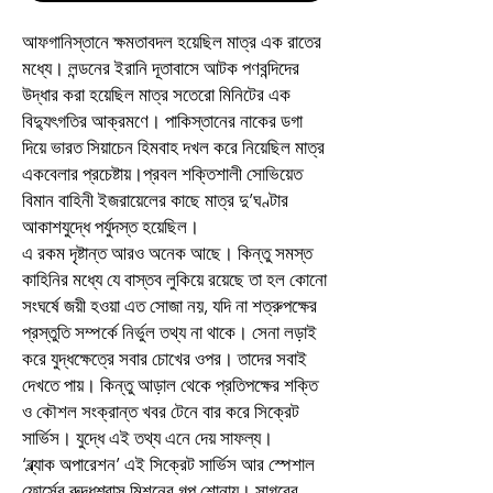
আফগানিস্তানে ক্ষমতাবদল হয়েছিল মাত্র এক রাতের
মধ্যে। লন্ডনের ইরানি দূতাবাসে আটক পণবন্দিদের
উদ্ধার করা হয়েছিল মাত্র সতেরো মিনিটের এক
বিদ্যুৎগতির আক্রমণে। পাকিস্তানের নাকের ডগা
দিয়ে ভারত সিয়াচেন হিমবাহ দখল করে নিয়েছিল মাত্র
একবেলার প্রচেষ্টায়।প্রবল শক্তিশালী সোভিয়েত
বিমান বাহিনী ইজরায়েলের কাছে মাত্র দু’ঘণ্টার
আকাশযুদ্ধে পর্যুদস্ত হয়েছিল।
এ রকম দৃষ্টান্ত আরও অনেক আছে। কিন্তু সমস্ত
কাহিনির মধ্যে যে বাস্তব লুকিয়ে রয়েছে তা হল কোনো
সংঘর্ষে জয়ী হওয়া এত সোজা নয়, যদি না শত্রুপক্ষের
প্রস্তুতি সম্পর্কে নির্ভুল তথ্য না থাকে। সেনা লড়াই
করে যুদ্ধক্ষেত্রে সবার চোখের ওপর। তাদের সবাই
দেখতে পায়। কিন্তু আড়াল থেকে প্রতিপক্ষের শক্তি
ও কৌশল সংক্রান্ত খবর টেনে বার করে সিক্রেট
সার্ভিস। যুদ্ধে এই তথ্য এনে দেয় সাফল্য।
‘ব্ল্যাক অপারেশন’ এই সিক্রেট সার্ভিস আর স্পেশাল
ফোর্সের রুদ্ধশ্বাস মিশনের গল্প শোনায়। সাগরের