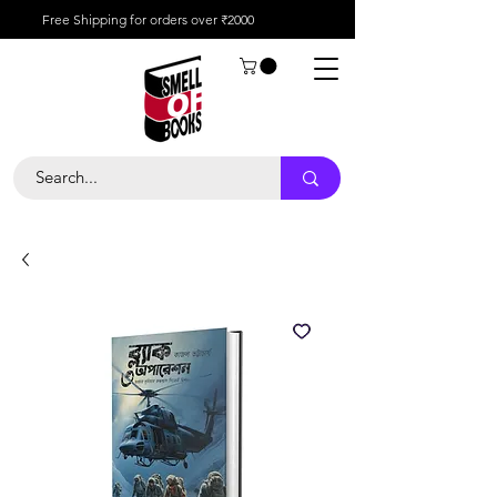
Free Shipping for orders over ₹2000