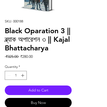
SKU: 000188
Black Oparation 3 ||
ব্ল্যাক অপারেশন ৩ || Kajal
Bhattacharya
Regular Price
Sale Price
 ₹325.00 
₹280.00
Quantity
*
Add to Cart
Buy Now