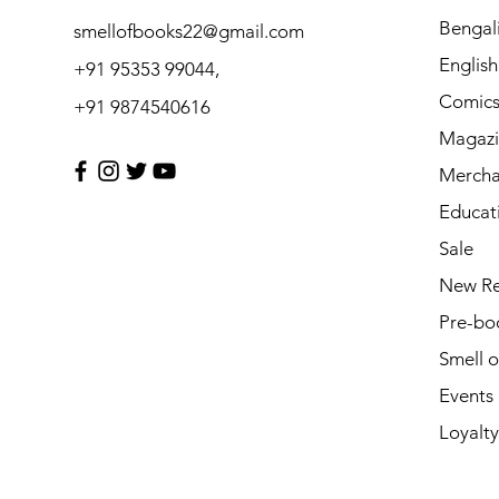
Bengal
smellofbooks22@gmail.com
Englis
+91 95353 99044,
Comic
+91 9874540616
Magazi
Mercha
Educat
Sale
New Re
Pre-bo
Smell 
Events
Loyalty