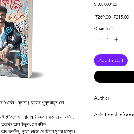
SKU: 000125
Regular Pr
Sa
 ₹269.00 
₹215.00
Quantity
*
Add to Cart
Author
 'ধৈর্যের' ব্লেডে। হাতের পুতুলমানুষ তো
Priyam Sengupta
Additional Inform
াথেই টেবিলে সামনাসামনি বসব। যতদিন না বসছি,
। ততদিন তারা উড়ুক, গল্প রটাক।
Book
? আর ততদিন, সুতো ছাড়ো হে জীবন সুতো ছাড়ো।