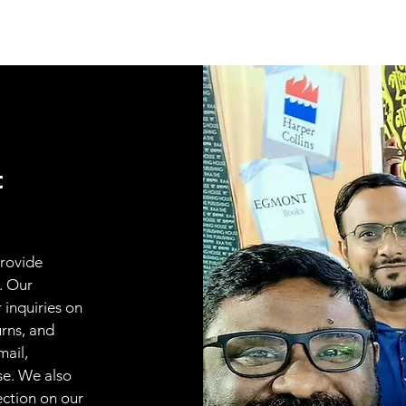
t
provide
. Our
 inquiries on
urns, and
mail,
se. We also
ection on our