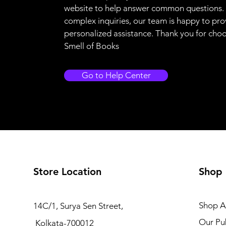
website to help answer common questions.
complex inquiries, our team is happy to pro
personalized assistance. Thank you for cho
Smell of Books
Go to Help Center
Store Location
Shop
Shop Al
14C/1, Surya Sen Street,
Our Pub
Kolkata-700012