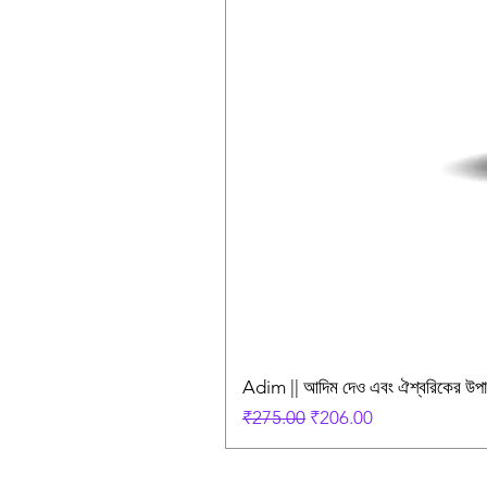
Adim || আদিম দেও এবং ঐশ্বরিকের উ
Regular Price
Sale Price
₹275.00
₹206.00