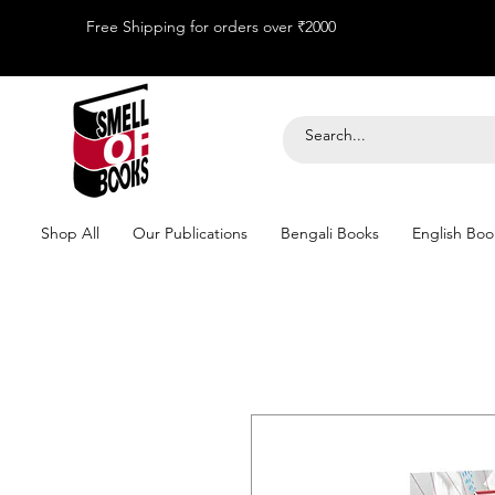
Free Shipping for orders over ₹2000
Shop All
Our Publications
Bengali Books
English Boo