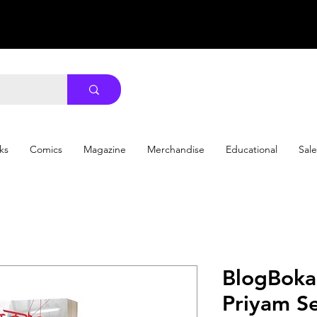
ks
Comics
Magazine
Merchandise
Educational
Sale
BlogBokani 
Priyam S