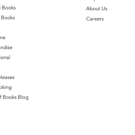
i Books
About Us
h Books
Careers
s
ne
ndise
ional
leases
oking
of Books Blog