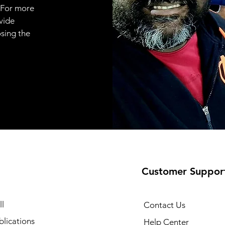
 For more
vide
osing the
Customer Suppor
l
Contact Us
lications
Help Center