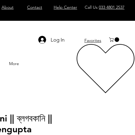
About
Contact
Help Center
Call Us
033 4801 2537
Log In
Favorites
More
|| ব্লগবকানি ||
engupta