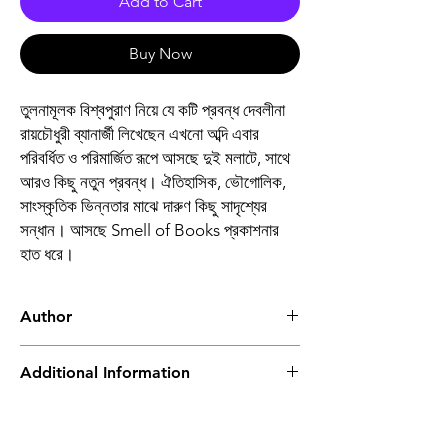
Add to Cart
Buy Now
তুলনামূলক বিশ্বপুরাণ নিয়ে যে কটি প্রবন্ধ দেবলীনা
রায়চৌধুরী ব্যানার্জী লিখেছেন এখনো অব্দি এবার
পরিবর্ধিত ও পরিমার্জিত রূপে আসছে দুই মলাটে, সাথে
আরও কিছু নতুন প্রবন্ধ। ঐতিহাসিক, ভৌগোলিক,
সাংস্কৃতিক ভিন্নতার মাঝে দারুণ কিছু সাদৃশ্যের
সন্ধান। আসছে Smell of Books প্রকাশনার
হাত ধরে।
Author
দেবলীনা রায়চৌধুরী ব্যানার্জী
Additional Information
Book
পুরাণ কথা পুরোনো নয়