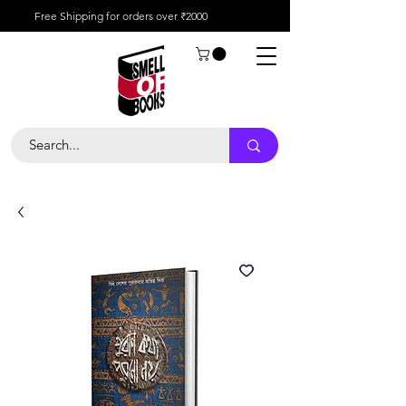
Free Shipping for orders over ₹2000