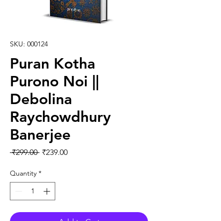
SKU: 000124
Puran Kotha
Purono Noi ||
Debolina
Raychowdhury
Banerjee
Regular Price
Sale Price
 ₹299.00 
₹239.00
Quantity
*