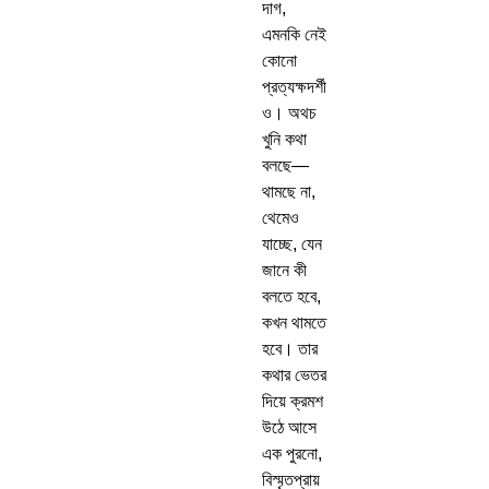
দাগ,
এমনকি নেই
কোনো
প্রত্যক্ষদর্শী
ও। অথচ
খুনি কথা
বলছে—
থামছে না,
থেমেও
যাচ্ছে, যেন
জানে কী
বলতে হবে,
কখন থামতে
হবে। তার
কথার ভেতর
দিয়ে ক্রমশ
উঠে আসে
এক পুরনো,
বিস্মৃতপ্রায়