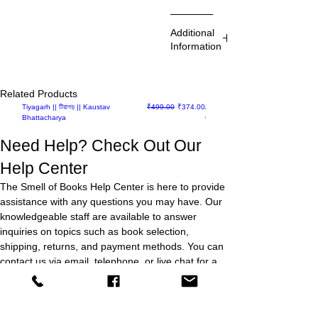
Abhik
Additional
Dutta
Information
Book
Related Products
Pre-booking
Regular Price
Sale Price
Pre-booking
Tiyagarh || টিয়াগড় || Kaustav
₹499.00
₹374.00
Asuri || আসুরী || Suparna Chatterjee
Bhattacharya
Ghoshal
Author
Need Help? Check Out Our
Help Center
The Smell of Books Help Center is here to provide
Binding
assistance with any questions you may have. Our
knowledgeable staff are available to answer
Publishing
inquiries on topics such as book selection,
Date
shipping, returns, and payment methods. You can
contact us via email, telephone, or live chat for a
Publisher
prompt response. We also offer a Frequently
Asked Questions (FAQ) section on our website to
help answer common questions. For more
প্ৰচ্ছদ ও