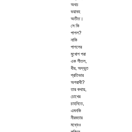
অথচ
ভয়াবহ
অতীত।
সে কি
পাগল?
নাকি
পাগলের
মুখোশ পরা
এক শীতল,
ধীর, অদ্ভুত
প্রতিভার
অপরাধী?
তার কথায়,
চোখের
চাহনিতে,
এমনকি
নীরবতার
মধ্যেও
লুকিয়ে