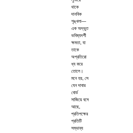
থাকে
দানবিক
শৃঙ্খলা—
এক অদ্ভুত
ভবিষ্যদর্শী
ক্ষমতা, যা
তাকে
অপ্রতিরো
ধ্য করে
তোলে।
মনে হয়, সে
যেন দাবার
বোর্ড
সাজিয়ে বসে
আছে,
প্রতিপক্ষের
প্রতিটি
সম্ভাব্য