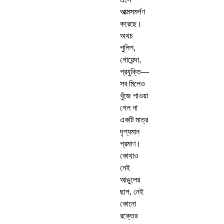
আত্মসমর্পণ
করেছে।
অথচ
পুলিশ,
গোয়েন্দা,
প্রযুক্তি—
সব মিলেও
খুঁজে পাওয়া
গেল না
একটি মাত্র
দৃশ্যমান
প্রমাণ।
কোথাও
নেই
আঙুলের
ছাপ, নেই
কোনো
রক্তের