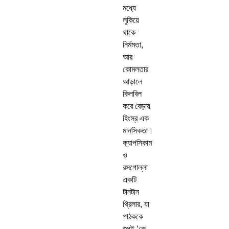
মধ্যে
লুকিয়ে
থাকে
নির্মমতা,
আর
কোমলতার
আড়ালে
কিলবিল
করে বেড়ায়
হিংস্র এক
মানসিকতা।
ক্যাপসিকাম
ও
রসগোল্লা
একটি
টানটান
থ্রিলার, যা
পাঠককে
শুধুই ‘কে