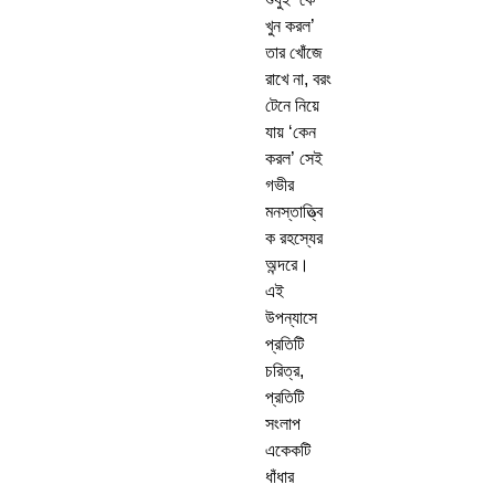
খুন করল’
তার খোঁজে
রাখে না, বরং
টেনে নিয়ে
যায় ‘কেন
করল’ সেই
গভীর
মনস্তাত্ত্বি
ক রহস্যের
অন্দরে।
এই
উপন্যাসে
প্রতিটি
চরিত্র,
প্রতিটি
সংলাপ
একেকটি
ধাঁধার