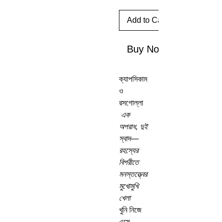
Add to Cart
Buy Now
ক্যাপসিকাম
ও
রসগোল্লা
এক
অপরাধ, দুই
স্বাদ—
রহস্যের
বিপরীতে
মনস্তত্ত্বের
মুখোমুখি
খেলা
খুনি নিজে
এসে