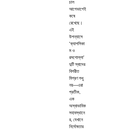
চাল
আগেভাগেই
কষে
রেখেছে।
এই
উপন্যাসে
‘ক্যাপসিকা
ম ও
রসগোল্লা’
দুটি স্বাদের
বিপরীত
মিশ্রণ শুধু
নয়—এরা
প্রতীক,
এক
অস্বাভাবিক
সহাবস্থানে
র, যেখানে
নির্দোষতার