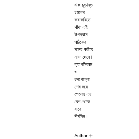
এবং চূড়ান্ত
চমকের
কষাকষিতে
গাঁথা এই
উপন্যাস
পাঠকের
মনের গভীরে
নাড়া দেবে।
ক্যাপসিকাম
ও
রসগোল্লা
শেষ হয়ে
গেলেও এর
রেশ থেকে
যাবে
দীর্ঘদিন।
Author