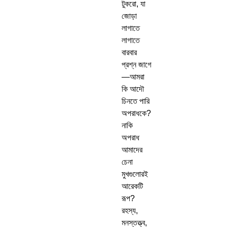
টুকরো, যা
জোড়া
লাগাতে
লাগাতে
বারবার
প্রশ্ন জাগে
—আমরা
কি আদৌ
চিনতে পারি
অপরাধকে?
নাকি
অপরাধ
আমাদের
চেনা
মুখগুলোরই
আরেকটি
রূপ?
রহস্য,
মনস্তত্ত্ব,