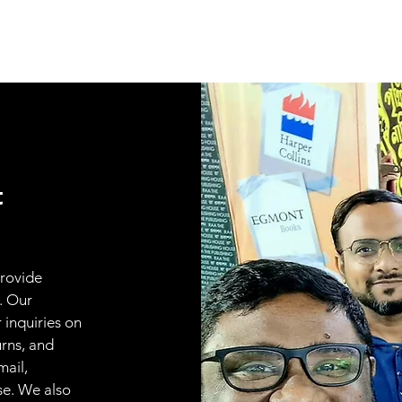
t
provide
. Our
 inquiries on
urns, and
mail,
se. We also