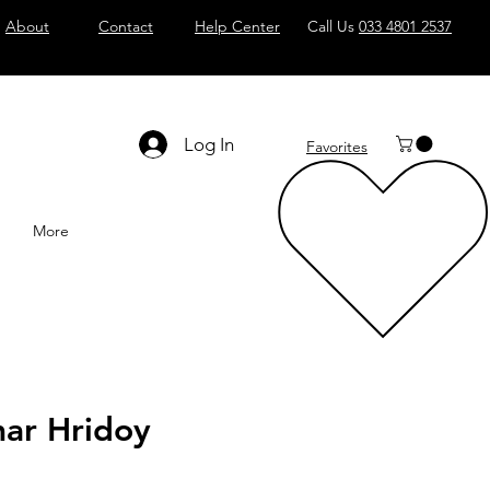
About
Contact
Help Center
Call Us
033 4801 2537
Log In
Favorites
More
ar Hridoy