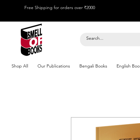
Free Shipping for orders over ₹2000
Shop All
Our Publications
Bengali Books
English Boo