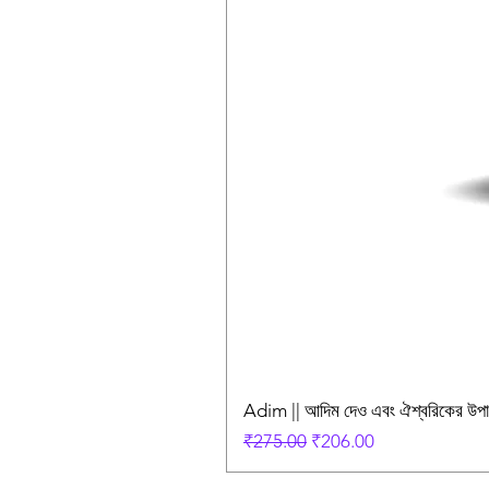
Adim || আদিম দেও এবং ঐশ্বরিকের উ
Regular Price
Sale Price
₹275.00
₹206.00