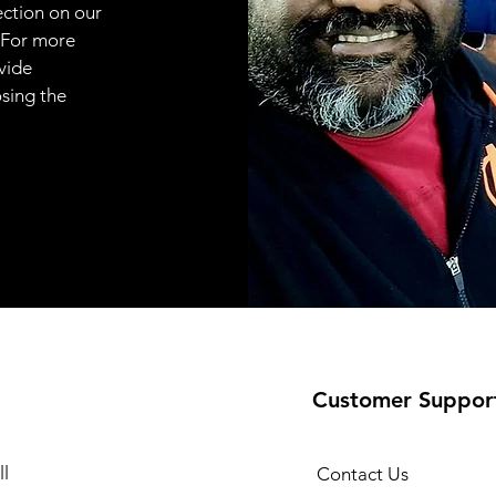
ection on our
 For more
vide
osing the
Customer Suppor
l
Contact Us