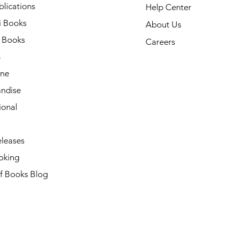
lications
Help Center
i Books
About Us
h Books
Careers
s
ne
ndise
ional
leases
oking
of Books Blog