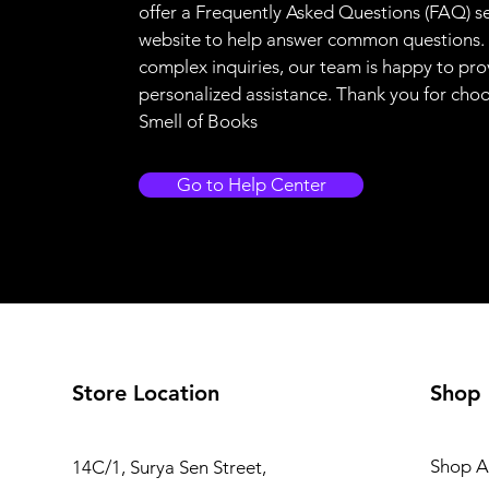
offer a Frequently Asked Questions (FAQ) s
website to help answer common questions.
complex inquiries, our team is happy to pro
personalized assistance. Thank you for cho
Smell of Books
Go to Help Center
Store Location
Shop
Shop Al
14C/1, Surya Sen Street,