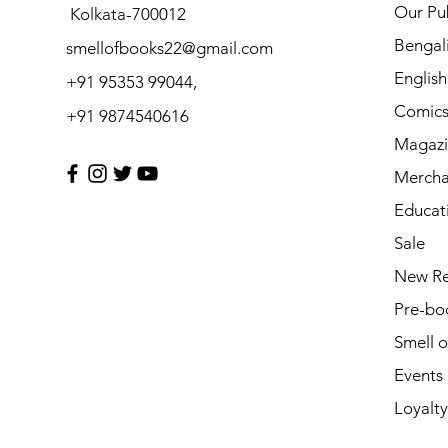
Our Pub
Kolkata-700012
Bengal
smellofbooks22@gmail.com
Englis
+91 95353 99044,
Comic
+91 9874540616
Magazi
Mercha
Educat
Sale
New Re
Pre-bo
Smell 
Events
Loyalty