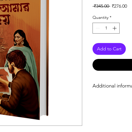
Regular Pr
Sa
 ₹345.00 
₹276.00
Quantity
*
Add to Cart
Additional inform
Writer
Cover
Cover Designer