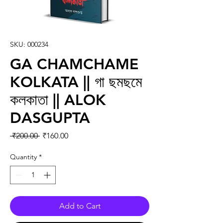
SKU: 000234
GA CHAMCHAME
KOLKATA || গা ছমছমে
কলকাতা || ALOK
DASGUPTA
Regular Price
Sale Price
 ₹200.00 
₹160.00
Quantity
*
Add to Cart