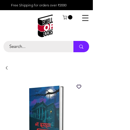
Free Shipping for orders over ₹2000