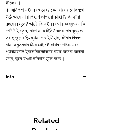
ইতিহাস।
কী অভিশাপ এইসব স্থানের? কেন বারবার লোকমুখে
উঠে আসে নানা শিহরণ জাগানো কাহিনি? কী ঘটনা
রহস্যের মূলে? আদৌ কি এইসব স্থান রহস্যময় নাকি
গোটাটাই ভ্রম, সাজানো কাহিনি? কলকাতার কুখ্যাত
সব ভুতুড়ে বাড়ি-স্থান, তার ইতিহাস, ঘটনার বিবরণ,
নানা অনুসন্ধান নিয়ে এই বই সাধারণ পাঠক এবং
প্যারানরমাল ইনভেস্টিগেটরদের কাছে অনেক অজানা
তথ্য, ভুলে যাওয়া ইতিহাস তুলে ধরবে।
Info
Book
গা ছমছমে কলকাতা
Author
অলক দাশগুপ্ত
Binding
Hardcover
Related
Publishing
2021