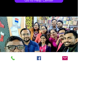
Go to Help Center
Store Location
14C/1, Surya Sen Street, Kolkata-700012
smellofbooks22@gmail.com