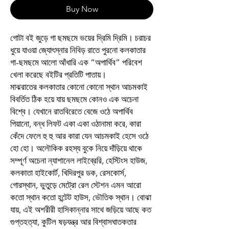
Buy Now
গোটা বই জুড়ে গা ছমছমে ভয়ের দ্রিমি দ্রিমি। চরাচর
ধুয়ে যাওয়া জ্যোৎস্নার নিবিড় রাতে পুরনো কলকাতার
গা-ছমছমে আলো আঁধারি এক “অপার্থিব” পরিবেশ
খেলা করেছে বইটির প্রতিটি পাতায়।
মাঝরাতের কলকাতার কোনো কোনো স্থান আচমকাই
বিবর্তিত ঠিক হয়ে যায় ছমছমে কোনও এক অচেনা
বিশ্বে। যেখানে রাতবিরেতে বেজে ওঠে অপার্থিব
পিয়ানো, বন্ধ লিফট একা একা ওঠানামা করে, কারা
কেঁদে ফেলে হু হু আর কারা যেন আচমকাই হেসে ওঠে
হো হো। অলৌকিক রহস্য বুকে নিয়ে দাঁড়িয়ে থাকে
সম্পূর্ণ অচেনা ন্যাশানেল লাইব্রেরি, হেস্টিংস হাউজ,
কলকাতা হাইকোর্ট, খিদিরপুর ডক, রেসকোর্স,
গোরস্থান, ভুতুড়ে মেট্রো রেল স্টেশন এমন আরো
কতো স্থান কতো হন্টেট হাউস, ভৌতিক স্থান। বোঝা
যায়, এই অশরীরী হাসিকান্নার সাথে জড়িয়ে আছে কত
গুপ্তহত্যা, কুটিল ষড়যন্ত্র আর বিশ্বাসঘাতকতার