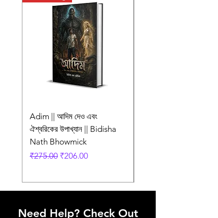
Publisher
Patra Bharati
প্ৰচ্ছদ ও অলংকরণ
Adim || আদিম দেও এবং
AMI SHEI MANUSH
ঐশ্বরিকের উপাখ্যান || Bidisha
AAR NEI || আমি সেই মানু
Nath Bhowmick
আর নেই || ABIR
Regular Price
Sale Price
Regular Price
₹275.00
₹206.00
₹249.00
Need Help? Check Out