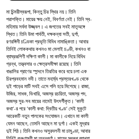
মা চিন্ময়ীস্বরূপা, কিন্তু চির স্থির নয়। তিনি
পরাশক্তি। মায়ের ক্ষয় নেই, বিবর্ণতা নেই। তিনি স্ব-
মহিমায় সর্বদা উজ্জ্বল। এ জগতের সবই মাতৃঅঙ্গে
স্থিত। তিনি উমা পার্বতী, দক্ষকন্যা সতী, দুর্গা,
রণরঙ্গিনী চণ্ডিকা প্রভৃতি বিবিধ নামাঙ্কিতা। আবার
তিনিই লোককথায় কখনও মা মেলাই চণ্ডী, কখনও বা
ব্যাঘ্ররূপিণী দক্ষিণা কালী। মা কালীকে নিয়ে বিবিধ
গ্রন্থ, তত্ত্বসার ও ক্ষেত্রসমীক্ষা রয়েছে। তিনি
বাঙালির প্রাণের স্পন্দনে তিরতির করে বয়ে চলা এক
চিরপ্রবহমান নদী। তাতে মহার্ঘ্য প্রস্তরখণ্ড থেকে
দুই পাড়ের মাটি সবই এসে পলি হয়ে মিশেছে। রাজা,
উজির, সাধক, ভিখারি, অজস্র রচয়িতা, অজস্র পদ,
অজস্র সুর-সব মায়ের নামেই উৎসর্গীকৃত। ‘কালী
কথা’-র পরে ‘কালী কথা: দ্বিতীয় খণ্ড’ সেই মুকুটে
আরেকটি নতুন পালকের সংযোজন। এখানে মা কালী
যেমন আছেন, তেমনি আছেন মা দুর্গা। একই মুদ্রার
দুই পিঠ। তিনি কখনও অসুরদলনী মা চামুণ্ডা, আবার
তিনিই করুণাময়ী মা অন্নপূর্ণা। মায়ের স্বরূপ ব্যাখ্যা