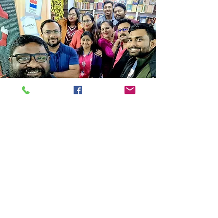
Store Location
14C/1, Surya Sen Street, Kolkata-700012
smellofbooks22@gmail.com
+91 95353 99044
,
+91 9874540616