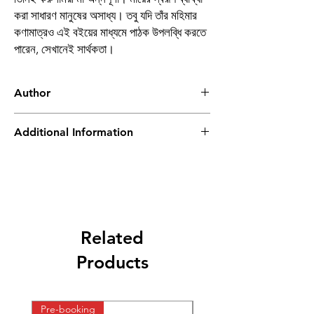
করা সাধারণ মানুষের অসাধ্য। তবু যদি তাঁর মহিমার
কণামাত্রও এই বইয়ের মাধ্যমে পাঠক উপলব্ধি করতে
পারেন, সেখানেই সার্থকতা।
Author
তমোঘ্ন নস্কর
Additional Information
Book
Kali Katha : Volume
2
Author
Tamoghna Naskar
Related
Binding
Hardcover
Products
Publishing
2026
Date
Pre-booking
Pre-booking