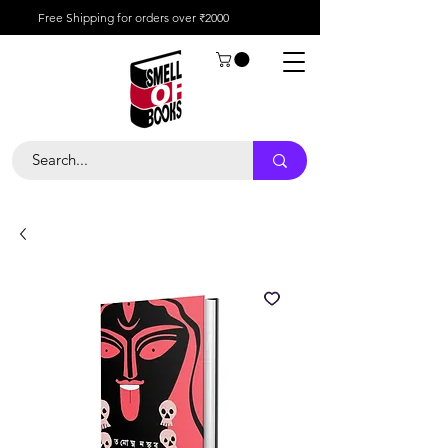
Free Shipping for orders over ₹2000