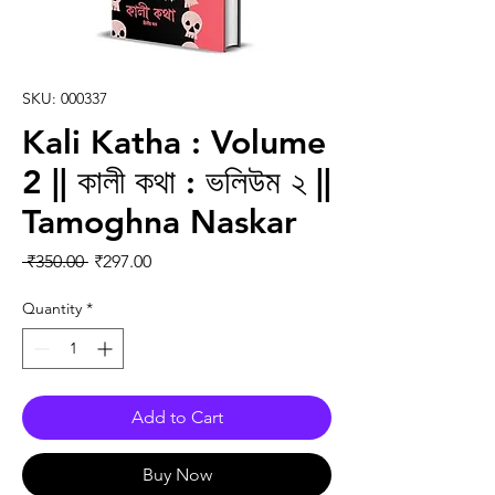
SKU: 000337
Kali Katha : Volume
2 || কালী কথা : ভলিউম ২ ||
Tamoghna Naskar
Regular Price
Sale Price
 ₹350.00 
₹297.00
Quantity
*
Add to Cart
Buy Now