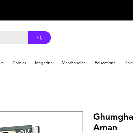
ks
Comics
Magazine
Merchandise
Educational
Sale
Ghumghat |
Aman