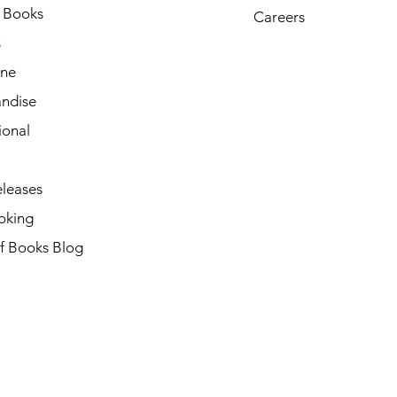
h Books
Careers
s
ne
ndise
ional
leases
oking
of Books Blog