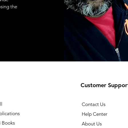
osing the
Customer Suppor
l
Contact Us
lications
Help Center
i Books
About Us