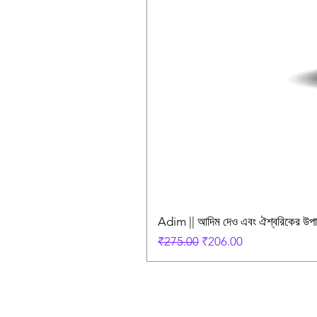
Adim || আদিম দেও এবং ঐশ্বরিকের উ
Regular Price
Sale Price
₹275.00
₹206.00