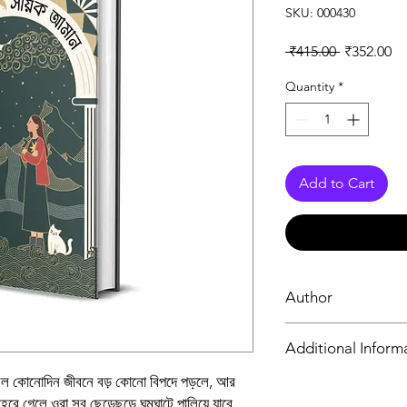
SKU: 000430
Regular Pr
Sa
 ₹415.00 
₹352.00
Quantity
*
Add to Cart
Author
সায়ক আমান
Additional Inform
ছিল কোনোদিন জীবনে বড় কোনো বিপদে পড়লে, আর
Book
েরে গেলে ওরা সব ছেড়েছুড়ে ঘুমঘাটে পালিয়ে যাবে…