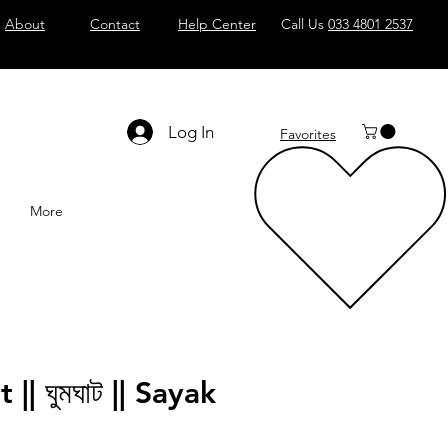
About
Contact
Help Center
Call Us
033 4801 2537
Log In
Favorites
More
| ঘুমঘাট || Sayak