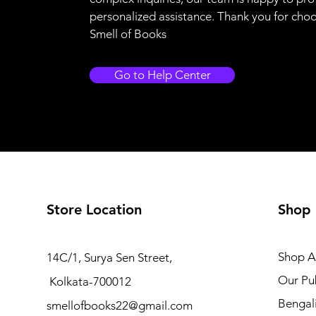
personalized assistance. Thank you for cho
Smell of Books
Go to Help Center
Store Location
Shop
Shop Al
14C/1, Surya Sen Street,
Our Pub
Kolkata-700012
Bengal
smellofbooks22@gmail.com