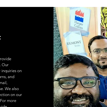
t
provide
. Our
 inquiries on
urns, and
mail,
se. We also
ection on our
 For more
vide