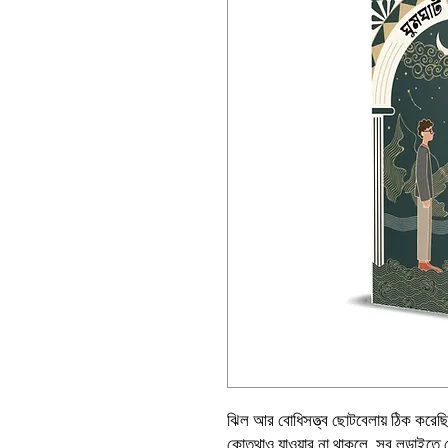
ঝিল আর বোধিসত্ত্ব ছোটবেলায় ঠিক করে
কোত্থাও যাওয়ার না থাকলে, সব লড়াইতে হ