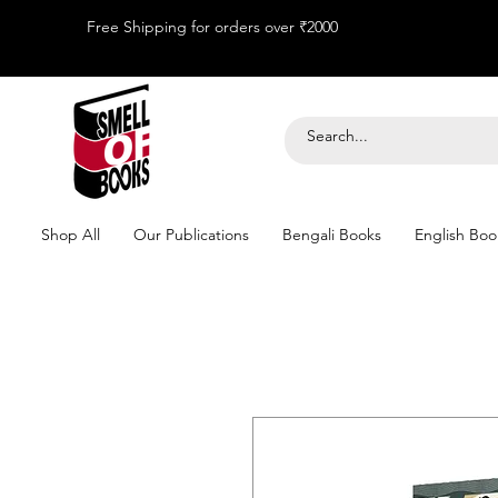
Free Shipping for orders over ₹2000
Shop All
Our Publications
Bengali Books
English Boo