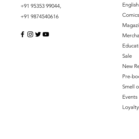
Englis
+91 95353 99044,
Comic
+91 9874540616
Magazi
Mercha
Educat
Sale
New Re
Pre-bo
Smell 
Events
Loyalty